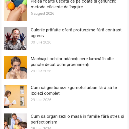
Pielea foarte uscată de pe coate și genunchi:
metode eficiente de îngrijire
5 august 2026
Culorile prăfuite oferă profunzime fără contrast
agresiv
30 iulie 2026
Machiajul ochilor adânciți cere lumină în alte
puncte decât ochii proeminenți
29 iulie 2026
Cum să gestionezi zgomotul urban fără să te
izolezi complet
29 iulie 2026
Cum să organizezi o masă în familie fără stres și
perfecționism
28 iulie 2026