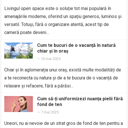
Livingul open space este o soluție tot mai populară în
amenajările moderne, oferind un spațiu generos, luminos și
versatil. Totuși, fără o organizare atentă, acest tip de
cameră poate deveni…
Cum te bucuri de o vacanță în natură
chiar și în oraș
—
10 mai 2025
Chiar și în aglomerația unui oraș, există multe modalități de
a te reconecta cu natura și de a te bucura de o vacanță de
relaxare și refacere, fără a părăsi…
Cum să-ți uniformizezi nuanța pielii fără
fond de ten
—
7 mai 2025
Uneori, nu ai nevoie de un strat gros de fond de ten pentru a