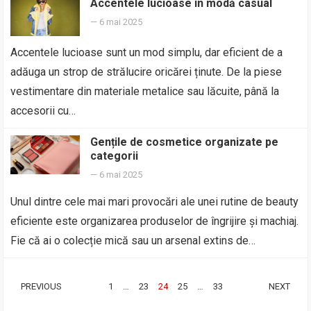
Accentele lucioase în modă casual
—
6 mai 2025
Accentele lucioase sunt un mod simplu, dar eficient de a
adăuga un strop de strălucire oricărei ținute. De la piese
vestimentare din materiale metalice sau lăcuite, până la
accesorii cu…
Gențile de cosmetice organizate pe
categorii
—
6 mai 2025
Unul dintre cele mai mari provocări ale unei rutine de beauty
eficiente este organizarea produselor de îngrijire și machiaj.
Fie că ai o colecție mică sau un arsenal extins de…
PAGINAȚIE
PREVIOUS
1
…
23
24
25
…
33
NEXT
ARTICOLE