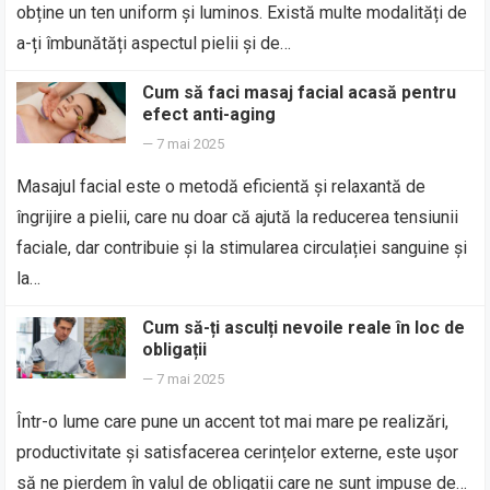
obține un ten uniform și luminos. Există multe modalități de
a-ți îmbunătăți aspectul pielii și de…
Cum să faci masaj facial acasă pentru
efect anti-aging
—
7 mai 2025
Masajul facial este o metodă eficientă și relaxantă de
îngrijire a pielii, care nu doar că ajută la reducerea tensiunii
faciale, dar contribuie și la stimularea circulației sanguine și
la…
Cum să-ți asculți nevoile reale în loc de
obligații
—
7 mai 2025
Într-o lume care pune un accent tot mai mare pe realizări,
productivitate și satisfacerea cerințelor externe, este ușor
să ne pierdem în valul de obligații care ne sunt impuse de…