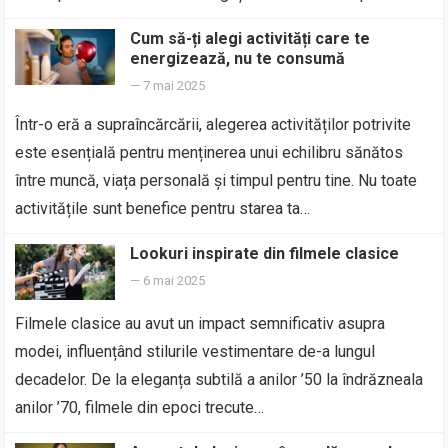
Cum să-ți alegi activități care te
energizează, nu te consumă
—
7 mai 2025
Într-o eră a supraîncărcării, alegerea activităților potrivite
este esențială pentru menținerea unui echilibru sănătos
între muncă, viața personală și timpul pentru tine. Nu toate
activitățile sunt benefice pentru starea ta…
Lookuri inspirate din filmele clasice
—
6 mai 2025
Filmele clasice au avut un impact semnificativ asupra
modei, influențând stilurile vestimentare de-a lungul
decadelor. De la eleganța subtilă a anilor ’50 la îndrăzneala
anilor ’70, filmele din epoci trecute…