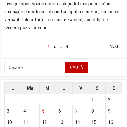
Livingul open space este o soluție tot mai populară în
amenajările moderne, oferind un spațiu generos, luminos și
versatil. Totuși, fără o organizare atentă, acest tip de
cameră poate deveni…
PAGINAȚIE
1
2
…
4
NEXT
ARTICOLE
Caută
după:
L
Ma
Mi
J
V
S
D
1
2
3
4
5
6
7
8
9
10
11
12
13
14
15
16