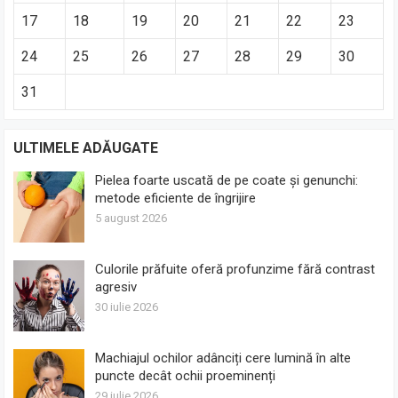
17
18
19
20
21
22
23
24
25
26
27
28
29
30
31
ULTIMELE ADĂUGATE
Pielea foarte uscată de pe coate și genunchi:
metode eficiente de îngrijire
5 august 2026
Culorile prăfuite oferă profunzime fără contrast
agresiv
30 iulie 2026
Machiajul ochilor adânciți cere lumină în alte
puncte decât ochii proeminenți
29 iulie 2026