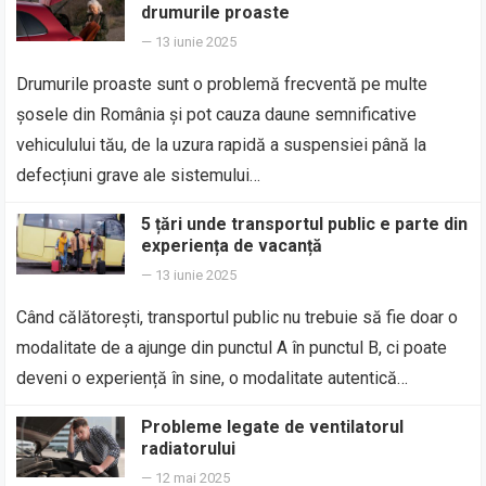
drumurile proaste
—
13 iunie 2025
Drumurile proaste sunt o problemă frecventă pe multe
șosele din România și pot cauza daune semnificative
vehiculului tău, de la uzura rapidă a suspensiei până la
defecțiuni grave ale sistemului…
5 țări unde transportul public e parte din
experiența de vacanță
—
13 iunie 2025
Când călătorești, transportul public nu trebuie să fie doar o
modalitate de a ajunge din punctul A în punctul B, ci poate
deveni o experiență în sine, o modalitate autentică…
Probleme legate de ventilatorul
radiatorului
—
12 mai 2025