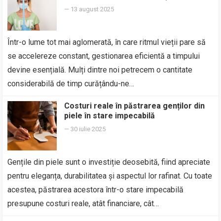
—
13 august 2025
Într-o lume tot mai aglomerată, în care ritmul vieții pare să
se accelereze constant, gestionarea eficientă a timpului
devine esențială. Mulți dintre noi petrecem o cantitate
considerabilă de timp curățându-ne…
Costuri reale în păstrarea genților din
piele în stare impecabilă
—
30 iulie 2025
Gențile din piele sunt o investiție deosebită, fiind apreciate
pentru eleganța, durabilitatea și aspectul lor rafinat. Cu toate
acestea, păstrarea acestora într-o stare impecabilă
presupune costuri reale, atât financiare, cât…