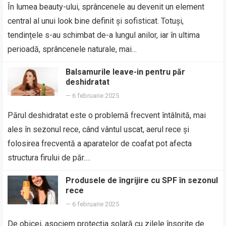
În lumea beauty-ului, sprâncenele au devenit un element
central al unui look bine definit și sofisticat. Totuși,
tendințele s-au schimbat de-a lungul anilor, iar în ultima
perioadă, sprâncenele naturale, mai…
Balsamurile leave-in pentru păr
deshidratat
—
6 februarie 2025
Părul deshidratat este o problemă frecvent întâlnită, mai
ales în sezonul rece, când vântul uscat, aerul rece și
folosirea frecventă a aparatelor de coafat pot afecta
structura firului de păr.…
Produsele de îngrijire cu SPF în sezonul
rece
—
6 februarie 2025
De obicei, asociem protecția solară cu zilele însorite de