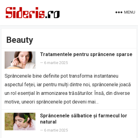
MENU
Beauty
Tratamentele pentru sprâncene sparse
—
6 martie 2025
Sprâncenele bine definite pot transforma instantaneu
aspectul feței, iar pentru mulți dintre noi, sprâncenele joacă
un rol esențial în armonizarea trăsăturilor. Însă, din diverse
motive, uneori sprâncenele pot deveni mai…
Sprâncenele sălbatice și farmecul lor
natural
—
6 martie 2025