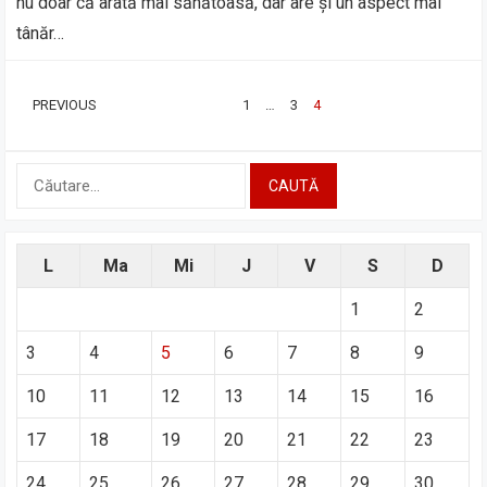
nu doar că arată mai sănătoasă, dar are și un aspect mai
tânăr…
PAGINAȚIE
PREVIOUS
1
…
3
4
ARTICOLE
Caută
după:
L
Ma
Mi
J
V
S
D
1
2
3
4
5
6
7
8
9
10
11
12
13
14
15
16
17
18
19
20
21
22
23
24
25
26
27
28
29
30