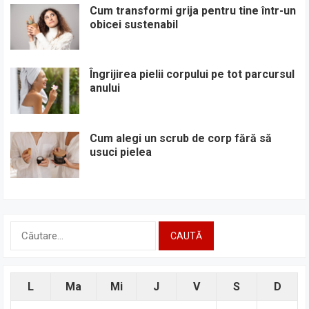
Cum transformi grija pentru tine într-un
obicei sustenabil
Îngrijirea pielii corpului pe tot parcursul
anului
Cum alegi un scrub de corp fără să
usuci pielea
Caută
după:
L
Ma
Mi
J
V
S
D