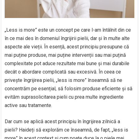
„Less is more” este un concept pe care l-am întâlnit din ce
în ce mai des în domeniul îngrijirii pielii, dar și în multe alte
aspecte ale vieții. În esență, acest principiu presupune că
mai puține produse, mai puține intervenții sau mai puțină
complexitate pot aduce rezultate mai bune și mai durabile
decât o abordare complicată sau excesivă. În ceea ce
privește îngrijirea pielii, „less is more” înseamnă să ne
concentrăm pe esențial, să folosim produse eficiente și să
evităm suprasolicitarea pielii cu prea multe ingrediente
active sau tratamente.
Dar cum se aplică acest principiu în îngrijirea zilnică a
pielii? Haideți să explorăm ce înseamnă, de fapt, „less is
more” în acest context și cum poate duce la o piele mai