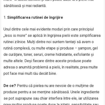
sănătoasă și mai radiantă.
Simplificarea rutinei de îngrijire
Unul dintre cele mai evidente moduri prin care principiul
„less is more” se aplică în îngrijirea pielii este simplificarea
rutinei zilnice. Mulți dintre noi suntem tentați să avem o
rutină complexă, cu multe etape și produse – șampon, gel
de curățare, toner, seruri, creme hidratante, exfoliante și
multe altele. Deși fiecare dintre aceste produse poate
adresa o anumită problemă a pielii, în realitate, prea multe
pot face mai mult rău decât bine.
De ce?
Pentru că pielea nu are nevoie de o mulțime de
produse pentru a se menține sănătoasă. Unele ingrediente
se pot suprapune sau chiar interfera între ele, iar utilizarea
prea multor produse poate duce la iritații, sensibilitate sau