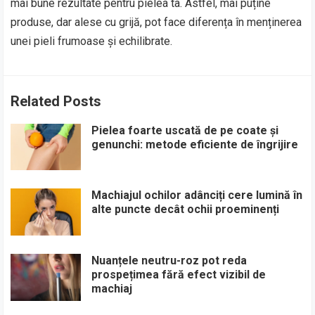
mai bune rezultate pentru pielea ta. Astfel, mai puține
produse, dar alese cu grijă, pot face diferența în menținerea
unei pieli frumoase și echilibrate.
Related Posts
Pielea foarte uscată de pe coate și
genunchi: metode eficiente de îngrijire
Machiajul ochilor adânciți cere lumină în
alte puncte decât ochii proeminenți
Nuanțele neutru-roz pot reda
prospețimea fără efect vizibil de
machiaj