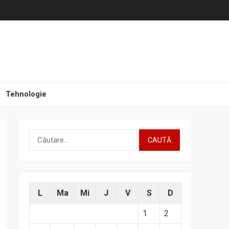
Tehnologie
Caută
după:
L
Ma
Mi
J
V
S
D
1
2