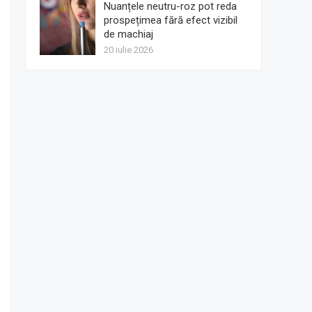
Nuanțele neutru-roz pot reda
prospețimea fără efect vizibil
de machiaj
20 iulie 2026