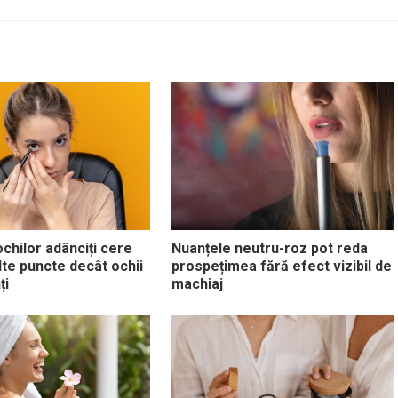
ochilor adânciți cere
Nuanțele neutru-roz pot reda
lte puncte decât ochii
prospețimea fără efect vizibil de
ți
machiaj