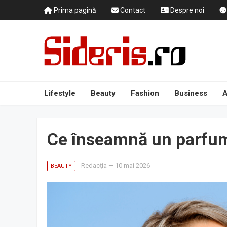
Prima pagină
Contact
Despre noi
Lifestyle
Beauty
Fashion
Business
A
Ce înseamnă un parfum
Redacția
—
10 mai 2026
BEAUTY