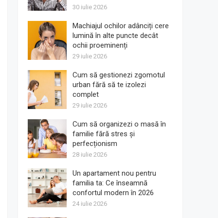
30 iulie 2026
Machiajul ochilor adânciți cere
lumină în alte puncte decât
ochii proeminenți
29 iulie 2026
Cum să gestionezi zgomotul
urban fără să te izolezi
complet
29 iulie 2026
Cum să organizezi o masă în
familie fără stres și
perfecționism
28 iulie 2026
Un apartament nou pentru
familia ta: Ce înseamnă
confortul modern în 2026
24 iulie 2026