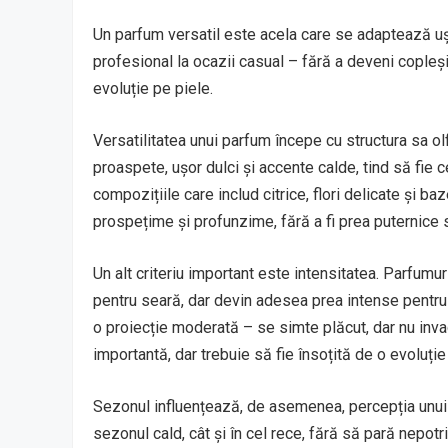
Un parfum versatil este acela care se adaptează ușo
profesional la ocazii casual – fără a deveni copleșit
evoluție pe piele.
Versatilitatea unui parfum începe cu structura sa ol
proaspete, ușor dulci și accente calde, tind să fie 
compozițiile care includ citrice, flori delicate și 
prospețime și profunzime, fără a fi prea puternice 
Un alt criteriu important este intensitatea. Parfumu
pentru seară, dar devin adesea prea intense pentru 
o proiecție moderată – se simte plăcut, dar nu inva
importantă, dar trebuie să fie însoțită de o evoluție
Sezonul influențează, de asemenea, percepția unui p
sezonul cald, cât și în cel rece, fără să pară nepotr