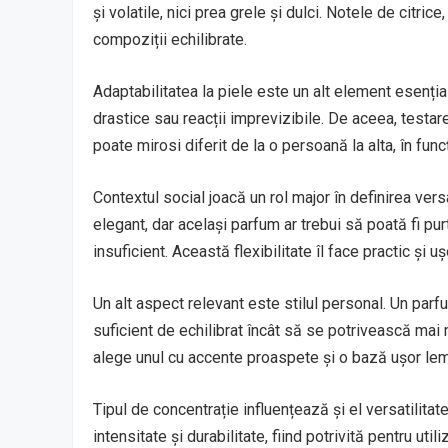
și volatile, nici prea grele și dulci. Notele de citrice
compoziții echilibrate.
Adaptabilitatea la piele este un alt element esenția
drastice sau reacții imprevizibile. De aceea, testa
poate mirosi diferit de la o persoană la alta, în func
Contextul social joacă un rol major în definirea versa
elegant, dar același parfum ar trebui să poată fi pur
insuficient. Această flexibilitate îl face practic și uș
Un alt aspect relevant este stilul personal. Un parfu
suficient de echilibrat încât să se potrivească mai m
alege unul cu accente proaspete și o bază ușor lem
Tipul de concentrație influențează și el versatilitat
intensitate și durabilitate, fiind potrivită pentru ut