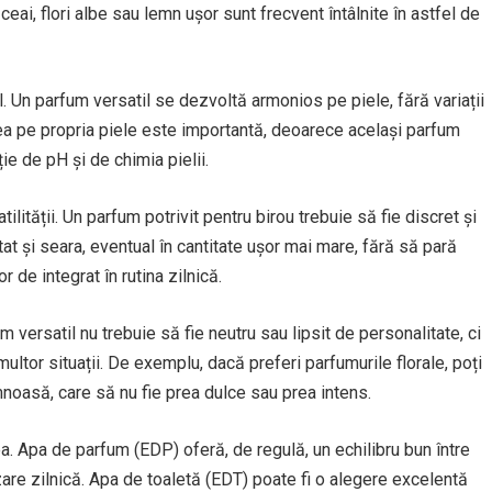
, ceai, flori albe sau lemn ușor sunt frecvent întâlnite în astfel de
l. Un parfum versatil se dezvoltă armonios pe piele, fără variații
rea pe propria piele este importantă, deoarece același parfum
ție de pH și de chimia pielii.
tilității. Un parfum potrivit pentru birou trebuie să fie discret și
tat și seara, eventual în cantitate ușor mai mare, fără să pară
or de integrat în rutina zilnică.
m versatil nu trebuie să fie neutru sau lipsit de personalitate, ci
ultor situații. De exemplu, dacă preferi parfumurile florale, poți
noasă, care să nu fie prea dulce sau prea intens.
ea. Apa de parfum (EDP) oferă, de regulă, un echilibru bun între
ilizare zilnică. Apa de toaletă (EDT) poate fi o alegere excelentă