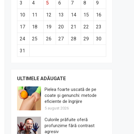
3
4
5
6
7
8
9
10
11
12
13
14
15
16
17
18
19
20
21
22
23
24
25
26
27
28
29
30
31
ULTIMELE ADĂUGATE
Pielea foarte uscată de pe
coate și genunchi: metode
eficiente de îngrijire
5 august 2026
Culorile prăfuite oferă
profunzime fără contrast
agresiv