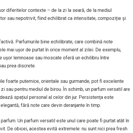
r diferitelor contexte – de la zi la seară, de la mediul
or sau nepotrivit, fiind echilibrat ca intensitate, compoziție și
factivă. Parfumurile bine echilibrate, care combină note
cele mai ușor de purtat în orice moment al zilei. De exemplu,
baze ușor lemnoase sau moscate oferă un echilibru între
sau prea discrete.
rile foarte puternice, orientale sau gurmande, pot fi excelente
zi sau pentru mediul de birou. În schimb, un parfum versatil are
dează spațiul personal al celor din jur. Persistența este
 elegantă, fără note care devin deranjante în timp.
arfum. Un parfum versatil este unul care poate fi purtat atât în
ivit. De obicei, acestea evită extremele: nu sunt nici prea fresh