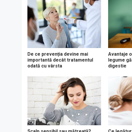
De ce prevenția devine mai
Avantaje o
importantă decât tratamentul
legume găt
odată cu vârsta
digestie
Scalp sensibil sau mătreață?
Ce legătură