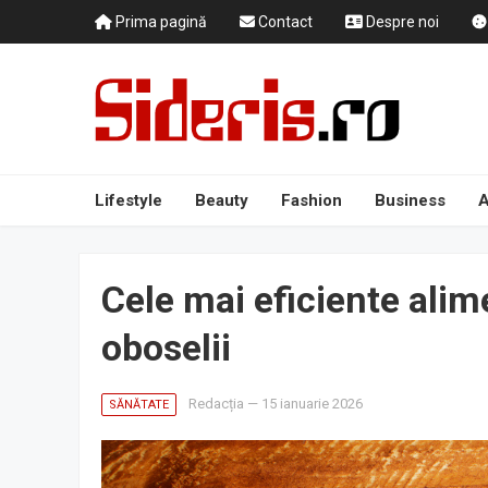
Prima pagină
Contact
Despre noi
Lifestyle
Beauty
Fashion
Business
A
Cele mai eficiente ali
oboselii
Redacția
—
15 ianuarie 2026
SĂNĂTATE