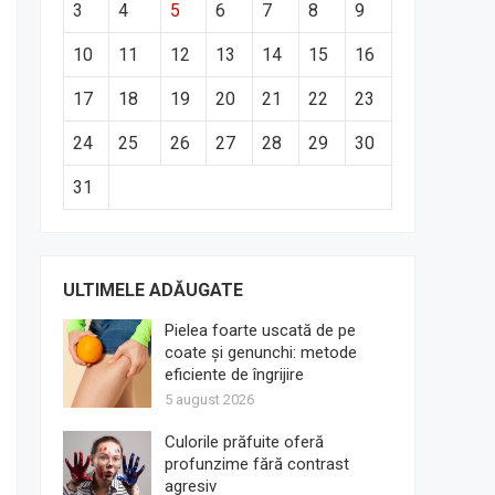
3
4
5
6
7
8
9
10
11
12
13
14
15
16
17
18
19
20
21
22
23
24
25
26
27
28
29
30
31
ULTIMELE ADĂUGATE
Pielea foarte uscată de pe
coate și genunchi: metode
eficiente de îngrijire
5 august 2026
Culorile prăfuite oferă
profunzime fără contrast
agresiv