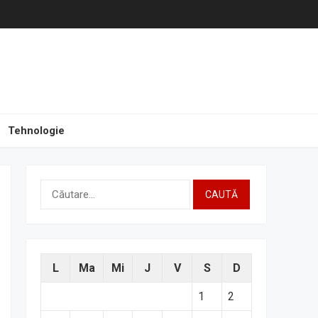
Tehnologie
Caută
după:
L
Ma
Mi
J
V
S
D
1
2