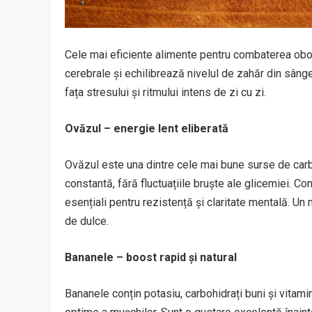
Cele mai eficiente alimente pentru combaterea obose
cerebrale și echilibrează nivelul de zahăr din sânge,
fața stresului și ritmului intens de zi cu zi.
Ovăzul – energie lent eliberată
Ovăzul este una dintre cele mai bune surse de car
constantă, fără fluctuațiile bruște ale glicemiei. Co
esențiali pentru rezistență și claritate mentală. Un
de dulce.
Bananele – boost rapid și natural
Bananele conțin potasiu, carbohidrați buni și vitami