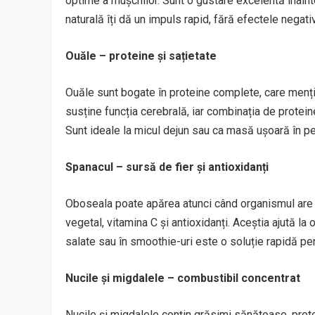
optime a mușchilor. Sunt o gustare excelentă înaint
naturală îți dă un impuls rapid, fără efectele negativ
Ouăle – proteine și sațietate
Ouăle sunt bogate în proteine complete, care mențin
susține funcția cerebrală, iar combinația de protei
Sunt ideale la micul dejun sau ca masă ușoară în p
Spanacul – sursă de fier și antioxidanți
Oboseala poate apărea atunci când organismul are de
vegetal, vitamina C și antioxidanți. Aceștia ajută la
salate sau în smoothie-uri este o soluție rapidă pent
Nucile și migdalele – combustibil concentrat
Nucile și migdalele conțin grăsimi sănătoase, prot