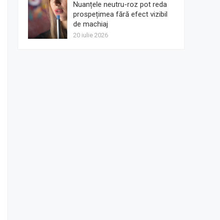
Nuanțele neutru-roz pot reda
prospețimea fără efect vizibil
de machiaj
20 iulie 2026