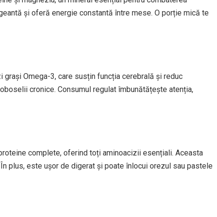
 geantă și oferă energie constantă între mese. O porție mică te
i grași Omega-3, care susțin funcția cerebrală și reduc
oboselii cronice. Consumul regulat îmbunătățește atenția,
roteine complete, oferind toți aminoacizii esențiali. Aceasta
În plus, este ușor de digerat și poate înlocui orezul sau pastele