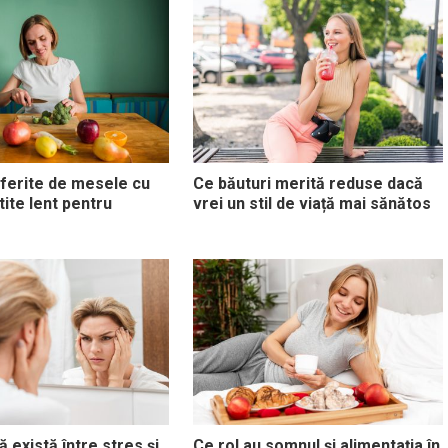
ferite de mesele cu
Ce băuturi merită reduse dacă
ite lent pentru
vrei un stil de viață mai sănătos
 există între stres și
Ce rol au somnul și alimentația în