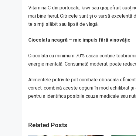
Vitamina C din portocale, kiwi sau grapefruit susț
mai bine fierul. Citricele sunt și o sursă excelentă
te simți slăbit sau lipsit de vlagă.
Ciocolata neagră – mic impuls fără vinovăție
Ciocolata cu minimum 70% cacao conține teobromină 
energie mentală. Consumată moderat, poate reduce 
Alimentele potrivite pot combate oboseala eficient ș
corect, combină aceste opțiuni în mod echilibrat ș
pentru a identifica posibile cauze medicale sau nutr
Related Posts