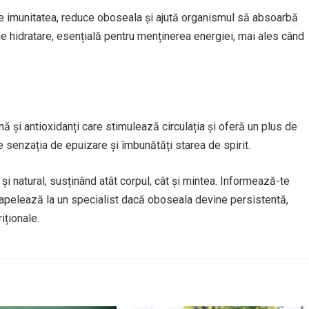
ine imunitatea, reduce oboseala și ajută organismul să absoarbă
 de hidratare, esențială pentru menținerea energiei, mai ales când
și antioxidanți care stimulează circulația și oferă un plus de
senzația de epuizare și îmbunătăți starea de spirit.
i natural, susținând atât corpul, cât și mintea. Informează-te
i apelează la un specialist dacă oboseala devine persistentă,
iționale.