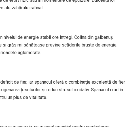
e de efort fizic sau în momentele de epuizare. Dulceața lor
e ale zahărului rafinat.
 nivelul de energie stabil ore întregi. Colina din gălbenuș
ne și grăsimi sănătoase previne scăderile bruște de energie.
erioadele aglomerate.
ficit de fier, iar spanacul oferă o combinație excelentă de fier
 oxigenarea țesuturilor și reduc stresul oxidativ. Spanacul crud în
ru un plus de vitalitate.
eine și magneziu, un mineral esențial pentru combaterea