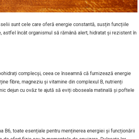
lii sunt cele care oferă energie constantă, susțin funcțiile
 astfel încât organismul să rămână alert, hidratat și rezistent în
bohidrați complecși, ceea ce înseamnă că furnizează energie
nține fibre, magneziu și vitamine din complexul B, nutrienți
 mic dejun cu ovăz te ajută să eviți oboseala matinală și poftele
na B6, toate esențiale pentru menținerea energiei și funcționării