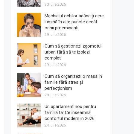
30 iulie 2026
Machiajul ochilor adânciți cere
lumină în alte puncte decât
ochii proeminenți
29 iulie 2026
Cum să gestionezi zgomotul
urban fără să te izolezi
complet
29 iulie 2026
Cum să organizezi o masă în
familie fără stres și
perfecționism
28 iulie 2026
Un apartament nou pentru
familia ta: Ce înseamnă
confortul modern în 2026
24 iulie 2026