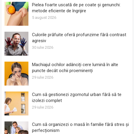
Pielea foarte uscată de pe coate și genunchi:
metode eficiente de îngrijire
5 august 2026
Culorile prăfuite oferă profunzime fără contrast
agresiv
30 iulie 2026
Machiajul ochilor adânciți cere lumină în alte
puncte decât ochii proeminenți
29 iulie 2026
Cum să gestionezi zgomotul urban fără să te
izolezi complet
29 iulie 2026
Cum să organizezi o masă în familie fără stres și
perfecționism