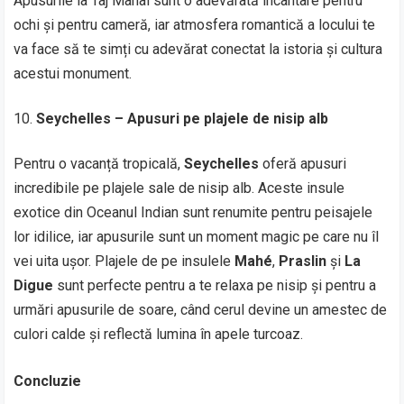
Apusurile la Taj Mahal sunt o adevărată încântare pentru
ochi și pentru cameră, iar atmosfera romantică a locului te
va face să te simți cu adevărat conectat la istoria și cultura
acestui monument.
Seychelles – Apusuri pe plajele de nisip alb
Pentru o vacanță tropicală,
Seychelles
oferă apusuri
incredibile pe plajele sale de nisip alb. Aceste insule
exotice din Oceanul Indian sunt renumite pentru peisajele
lor idilice, iar apusurile sunt un moment magic pe care nu îl
vei uita ușor. Plajele de pe insulele
Mahé
,
Praslin
și
La
Digue
sunt perfecte pentru a te relaxa pe nisip și pentru a
urmări apusurile de soare, când cerul devine un amestec de
culori calde și reflectă lumina în apele turcoaz.
Concluzie