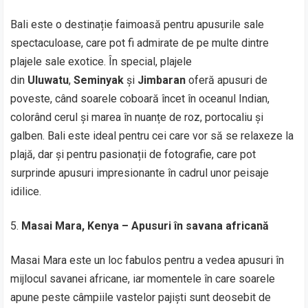
Bali este o destinație faimoasă pentru apusurile sale
spectaculoase, care pot fi admirate de pe multe dintre
plajele sale exotice. În special, plajele
din
Uluwatu
,
Seminyak
și
Jimbaran
oferă apusuri de
poveste, când soarele coboară încet în oceanul Indian,
colorând cerul și marea în nuanțe de roz, portocaliu și
galben. Bali este ideal pentru cei care vor să se relaxeze la
plajă, dar și pentru pasionații de fotografie, care pot
surprinde apusuri impresionante în cadrul unor peisaje
idilice.
Masai Mara, Kenya – Apusuri în savana africană
Masai Mara este un loc fabulos pentru a vedea apusuri în
mijlocul savanei africane, iar momentele în care soarele
apune peste câmpiile vastelor pajiști sunt deosebit de