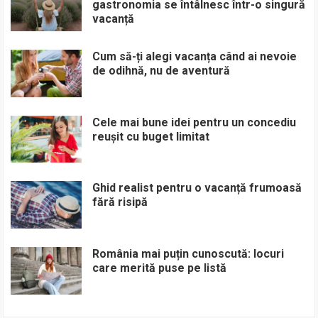
gastronomia se întâlnesc într-o singură
vacanță
Cum să-ți alegi vacanța când ai nevoie
de odihnă, nu de aventură
Cele mai bune idei pentru un concediu
reușit cu buget limitat
Ghid realist pentru o vacanță frumoasă
fără risipă
România mai puțin cunoscută: locuri
care merită puse pe listă