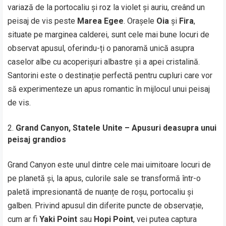
variază de la portocaliu și roz la violet și auriu, creând un
peisaj de vis peste
Marea Egee
. Orașele
Oia
și
Fira
,
situate pe marginea calderei, sunt cele mai bune locuri de
observat apusul, oferindu-ți o panoramă unică asupra
caselor albe cu acoperișuri albastre și a apei cristalină.
Santorini este o destinație perfectă pentru cupluri care vor
să experimenteze un apus romantic în mijlocul unui peisaj
de vis.
Grand Canyon, Statele Unite – Apusuri deasupra unui
peisaj grandios
Grand Canyon este unul dintre cele mai uimitoare locuri de
pe planetă și, la apus, culorile sale se transformă într-o
paletă impresionantă de nuanțe de roșu, portocaliu și
galben. Privind apusul din diferite puncte de observație,
cum ar fi
Yaki Point
sau
Hopi Point
, vei putea captura