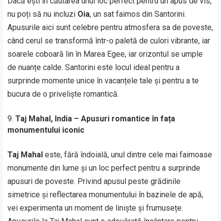
Dacă ești în căutarea unui loc perfect pentru un apus de vis,
nu poți să nu incluzi
Oia
, un sat faimos din Santorini.
Apusurile aici sunt celebre pentru atmosfera sa de poveste,
când cerul se transformă într-o paletă de culori vibrante, iar
soarele coboară lin în Marea Egee, iar orizontul se umple
de nuanțe calde. Santorini este locul ideal pentru a
surprinde momente unice în vacanțele tale și pentru a te
bucura de o priveliște romantică.
Taj Mahal, India – Apusuri romantice în fața
monumentului iconic
Taj Mahal
este, fără îndoială, unul dintre cele mai faimoase
monumente din lume și un loc perfect pentru a surprinde
apusuri de poveste. Privind apusul peste grădinile
simetrice și reflectarea monumentului în bazinele de apă,
vei experimenta un moment de liniște și frumusețe.