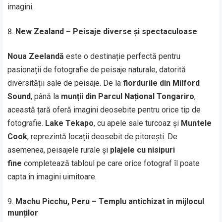
imagini.
New Zealand – Peisaje diverse și spectaculoase
Noua Zeelandă
este o destinație perfectă pentru
pasionații de fotografie de peisaje naturale, datorită
diversității sale de peisaje. De la
fiordurile din Milford
Sound
, până la
munții din Parcul Național Tongariro
,
această țară oferă imagini deosebite pentru orice tip de
fotografie.
Lake Tekapo
, cu apele sale turcoaz și
Muntele
Cook
, reprezintă locații deosebit de pitorești. De
asemenea, peisajele rurale și
plajele cu nisipuri
fine
completează tabloul pe care orice fotograf îl poate
capta în imagini uimitoare.
Machu Picchu, Peru – Templu antichizat în mijlocul
munților