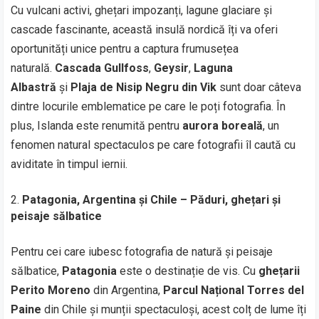
Cu vulcani activi, ghețari impozanți, lagune glaciare și
cascade fascinante, această insulă nordică îți va oferi
oportunități unice pentru a captura frumusețea
naturală.
Cascada Gullfoss
,
Geysir
,
Laguna
Albastră
și
Plaja de Nisip Negru din Vik
sunt doar câteva
dintre locurile emblematice pe care le poți fotografia. În
plus, Islanda este renumită pentru
aurora boreală
, un
fenomen natural spectaculos pe care fotografii îl caută cu
aviditate în timpul iernii.
Patagonia, Argentina și Chile – Păduri, ghețari și
peisaje sălbatice
Pentru cei care iubesc fotografia de natură și peisaje
sălbatice,
Patagonia
este o destinație de vis. Cu
ghețarii
Perito Moreno
din Argentina,
Parcul Național Torres del
Paine
din Chile și munții spectaculoși, acest colț de lume îți