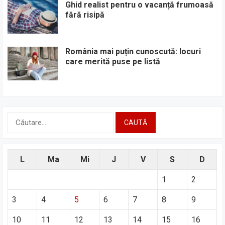
Ghid realist pentru o vacanță frumoasă
fără risipă
România mai puțin cunoscută: locuri
care merită puse pe listă
Caută
după:
L
Ma
Mi
J
V
S
D
1
2
3
4
5
6
7
8
9
10
11
12
13
14
15
16