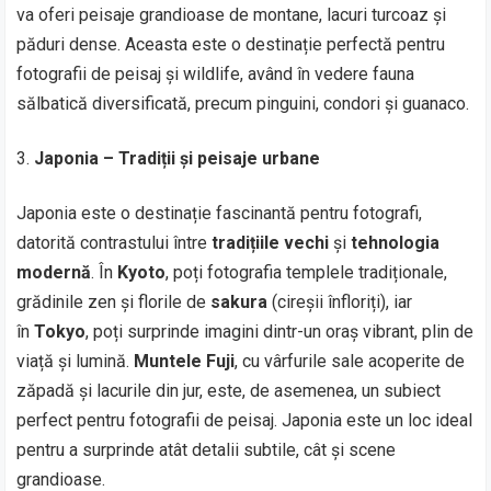
va oferi peisaje grandioase de montane, lacuri turcoaz și
păduri dense. Aceasta este o destinație perfectă pentru
fotografii de peisaj și wildlife, având în vedere fauna
sălbatică diversificată, precum pinguini, condori și guanaco.
Japonia – Tradiții și peisaje urbane
Japonia este o destinație fascinantă pentru fotografi,
datorită contrastului între
tradițiile vechi
și
tehnologia
modernă
. În
Kyoto
, poți fotografia templele tradiționale,
grădinile zen și florile de
sakura
(cireșii înfloriți), iar
în
Tokyo
, poți surprinde imagini dintr-un oraș vibrant, plin de
viață și lumină.
Muntele Fuji
, cu vârfurile sale acoperite de
zăpadă și lacurile din jur, este, de asemenea, un subiect
perfect pentru fotografii de peisaj. Japonia este un loc ideal
pentru a surprinde atât detalii subtile, cât și scene
grandioase.