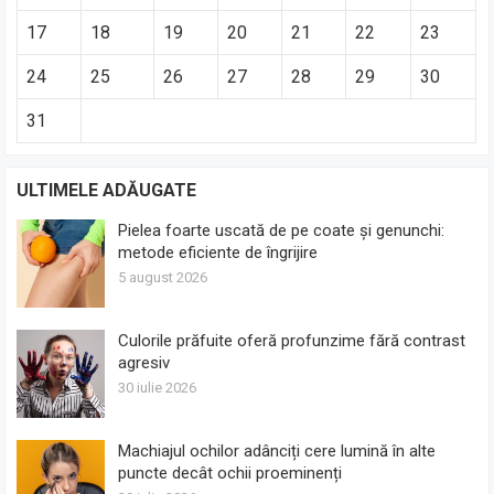
17
18
19
20
21
22
23
24
25
26
27
28
29
30
31
ULTIMELE ADĂUGATE
Pielea foarte uscată de pe coate și genunchi:
metode eficiente de îngrijire
5 august 2026
Culorile prăfuite oferă profunzime fără contrast
agresiv
30 iulie 2026
Machiajul ochilor adânciți cere lumină în alte
puncte decât ochii proeminenți