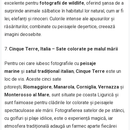
excelente pentru
fotografii de wildlife
, oferind șansa de a
surprinde animale sălbatice în habitatul lor natural, cum ar fi
lei, elefanți și rinoceri. Culorile intense ale apusurilor și
răsăriturilor, combinate cu peisajele deșertice, creează
imagini deosebite.
Cinque Terre, Italia – Sate colorate pe malul mării
Pentru cei care iubesc fotografiile cu
peisaje
marine
și
satul tradițional italian
,
Cinque Terre
este un
loc de vis. Aceste cinci sate
pitorești,
Riomaggiore
,
Manarola
,
Corniglia
,
Vernazza
și
Monterosso al Mare
, sunt situate pe coasta Ligurică și
sunt faimoase pentru clădirile lor colorate și peisajele
spectaculoase ale mării. Fotografierea satelor de pe stânci,
cu golfuri și plaje idilice, este o experiență magică, iar
atmosfera tradițională adaugă un farmec aparte fiecărei