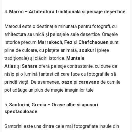
Maroc – Arhitectură tradițională și peisaje deșertice
Marocul este o destinație minunată pentru fotografi, cu
arhitectura sa unică și peisajele sale desertice. Orașele
istorice precum
Marrakech
,
Fez
și
Chefchaouen
sunt
pline de culoare, cu piațete animată,
soukuri
(piețe
tradiționale) și clădiri istorice.
Muntele
Atlas
și
Sahara
oferă peisaje contrastante, cu dune de
nisip și o lumină fantastică care face ca fotografiile să
prindă viață. De asemenea,
oaze
și
caravane
de camile
pot adăuga un plus de magie imaginilor tale.
Santorini, Grecia – Orașe albe și apusuri
spectaculoase
Santorini este una dintre cele mai fotografiate insule din