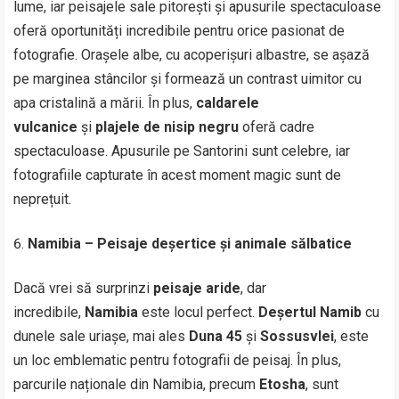
lume, iar peisajele sale pitorești și apusurile spectaculoase
oferă oportunități incredibile pentru orice pasionat de
fotografie. Orașele albe, cu acoperișuri albastre, se așază
pe marginea stâncilor și formează un contrast uimitor cu
apa cristalină a mării. În plus,
caldarele
vulcanice
și
plajele de nisip negru
oferă cadre
spectaculoase. Apusurile pe Santorini sunt celebre, iar
fotografiile capturate în acest moment magic sunt de
neprețuit.
Namibia – Peisaje deșertice și animale sălbatice
Dacă vrei să surprinzi
peisaje aride
, dar
incredibile,
Namibia
este locul perfect.
Deșertul Namib
cu
dunele sale uriașe, mai ales
Duna 45
și
Sossusvlei
, este
un loc emblematic pentru fotografii de peisaj. În plus,
parcurile naționale din Namibia, precum
Etosha
, sunt