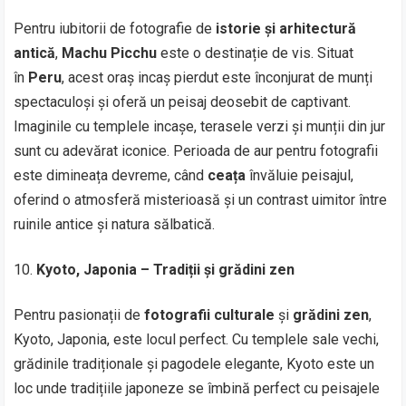
Pentru iubitorii de fotografie de
istorie și arhitectură
antică
,
Machu Picchu
este o destinație de vis. Situat
în
Peru
, acest oraș incaș pierdut este înconjurat de munți
spectaculoși și oferă un peisaj deosebit de captivant.
Imaginile cu templele incașe, terasele verzi și munții din jur
sunt cu adevărat iconice. Perioada de aur pentru fotografii
este dimineața devreme, când
ceața
învăluie peisajul,
oferind o atmosferă misterioasă și un contrast uimitor între
ruinile antice și natura sălbatică.
Kyoto, Japonia – Tradiții și grădini zen
Pentru pasionații de
fotografii culturale
și
grădini zen
,
Kyoto, Japonia, este locul perfect. Cu templele sale vechi,
grădinile tradiționale și pagodele elegante, Kyoto este un
loc unde tradițiile japoneze se îmbină perfect cu peisajele