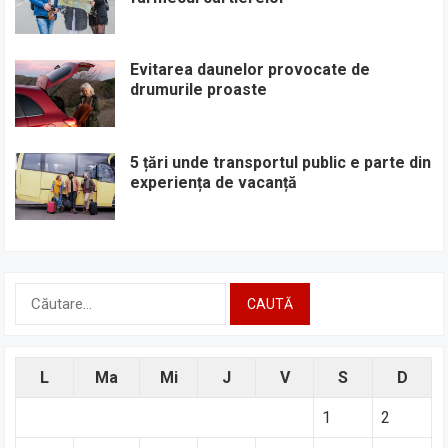
Evitarea daunelor provocate de
drumurile proaste
5 țări unde transportul public e parte din
experiența de vacanță
Caută
după:
L
Ma
Mi
J
V
S
D
1
2