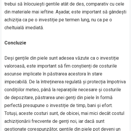
trebui să înlocuiești gentile atât de des, comparativ cu cele
din materiale mai ieftine. Așadar, este important să gândești
achiziția ca pe o investiție pe termen lung, nu ca pe o
cheltuială imediată.
Concluzie
Deși gențile din piele sunt adesea văzute ca o investiție
valoroasă, este important să fim conștienți de costurile
ascunse implicate în păstrarea acestora în stare
impecabilă. De la întreținerea regulată și protecția împotriva
condițiilor meteo, până la reparațiile necesare și costurile
de depozitare, păstrarea unei genți din piele în formă
perfectă presupune o investiție de timp, bani și efort.
Totuși, aceste costuri sunt, de obicei, mai mici decât costul
achiziționării frecvente de genți noi, iar dacă sunt
gestionate corespunzător, gențile din piele pot deveni un