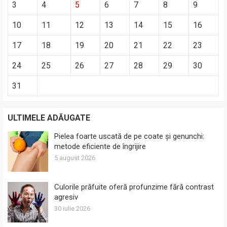
3
4
5
6
7
8
9
10
11
12
13
14
15
16
17
18
19
20
21
22
23
24
25
26
27
28
29
30
31
ULTIMELE ADĂUGATE
Pielea foarte uscată de pe coate și genunchi:
metode eficiente de îngrijire
5 august 2026
Culorile prăfuite oferă profunzime fără contrast
agresiv
30 iulie 2026