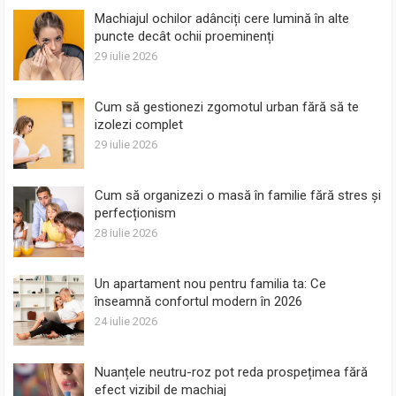
Machiajul ochilor adânciți cere lumină în alte
puncte decât ochii proeminenți
29 iulie 2026
Cum să gestionezi zgomotul urban fără să te
izolezi complet
29 iulie 2026
Cum să organizezi o masă în familie fără stres și
perfecționism
28 iulie 2026
Un apartament nou pentru familia ta: Ce
înseamnă confortul modern în 2026
24 iulie 2026
Nuanțele neutru-roz pot reda prospețimea fără
efect vizibil de machiaj