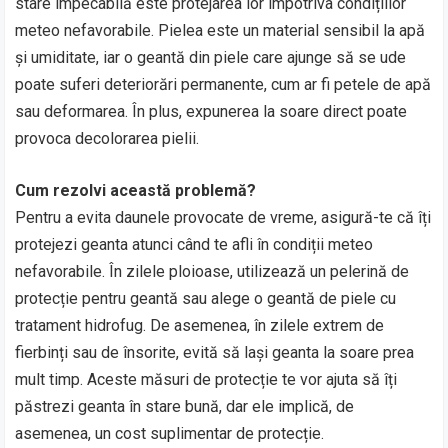
stare impecabilă este protejarea lor împotriva condițiilor
meteo nefavorabile. Pielea este un material sensibil la apă
și umiditate, iar o geantă din piele care ajunge să se ude
poate suferi deteriorări permanente, cum ar fi petele de apă
sau deformarea. În plus, expunerea la soare direct poate
provoca decolorarea pielii.
Cum rezolvi această problemă?
Pentru a evita daunele provocate de vreme, asigură-te că îți
protejezi geanta atunci când te afli în condiții meteo
nefavorabile. În zilele ploioase, utilizează un pelerină de
protecție pentru geantă sau alege o geantă de piele cu
tratament hidrofug. De asemenea, în zilele extrem de
fierbinți sau de însorite, evită să lași geanta la soare prea
mult timp. Aceste măsuri de protecție te vor ajuta să îți
păstrezi geanta în stare bună, dar ele implică, de
asemenea, un cost suplimentar de protecție.