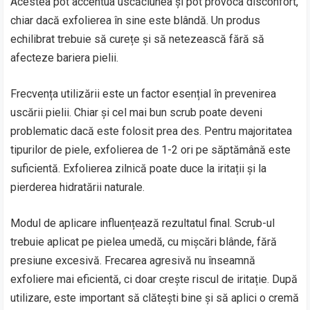
Acestea pot accentua uscăciunea și pot provoca disconfort,
chiar dacă exfolierea în sine este blândă. Un produs
echilibrat trebuie să curețe și să netezească fără să
afecteze bariera pielii.
Frecvența utilizării este un factor esențial în prevenirea
uscării pielii. Chiar și cel mai bun scrub poate deveni
problematic dacă este folosit prea des. Pentru majoritatea
tipurilor de piele, exfolierea de 1-2 ori pe săptămână este
suficientă. Exfolierea zilnică poate duce la iritații și la
pierderea hidratării naturale.
Modul de aplicare influențează rezultatul final. Scrub-ul
trebuie aplicat pe pielea umedă, cu mișcări blânde, fără
presiune excesivă. Frecarea agresivă nu înseamnă
exfoliere mai eficientă, ci doar crește riscul de iritație. După
utilizare, este important să clătești bine și să aplici o cremă