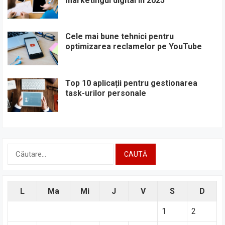
marketingul digital în 2025
Cele mai bune tehnici pentru
optimizarea reclamelor pe YouTube
Top 10 aplicații pentru gestionarea
task-urilor personale
Caută
după:
L
Ma
Mi
J
V
S
D
1
2