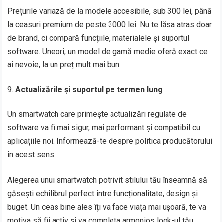
Prețurile variază de la modele accesibile, sub 300 lei, până
la ceasuri premium de peste 3000 lei. Nu te lăsa atras doar
de brand, ci compară funcțiile, materialele și suportul
software. Uneori, un model de gamă medie oferă exact ce
ai nevoie, la un preț mult mai bun.
Actualizările și suportul pe termen lung
Un smartwatch care primește actualizări regulate de
software va fi mai sigur, mai performant și compatibil cu
aplicațiile noi. Informează-te despre politica producătorului
în acest sens.
Alegerea unui smartwatch potrivit stilului tău înseamnă să
găsești echilibrul perfect între funcționalitate, design și
buget. Un ceas bine ales îți va face viața mai ușoară, te va
motiva să fii activ și va completa armonios look-ul tău