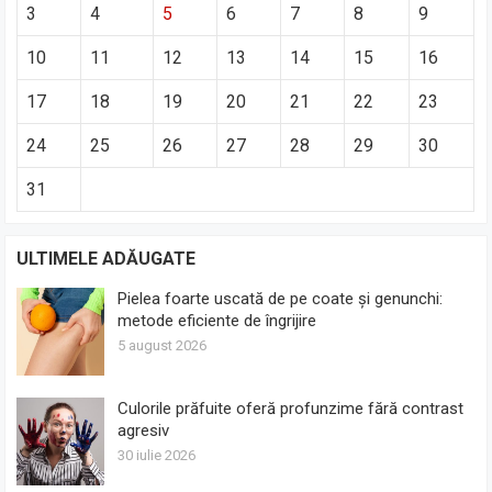
3
4
5
6
7
8
9
10
11
12
13
14
15
16
17
18
19
20
21
22
23
24
25
26
27
28
29
30
31
ULTIMELE ADĂUGATE
Pielea foarte uscată de pe coate și genunchi:
metode eficiente de îngrijire
5 august 2026
Culorile prăfuite oferă profunzime fără contrast
agresiv
30 iulie 2026