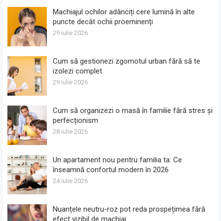
Machiajul ochilor adânciți cere lumină în alte
puncte decât ochii proeminenți
29 iulie 2026
Cum să gestionezi zgomotul urban fără să te
izolezi complet
29 iulie 2026
Cum să organizezi o masă în familie fără stres și
perfecționism
28 iulie 2026
Un apartament nou pentru familia ta: Ce
înseamnă confortul modern în 2026
24 iulie 2026
Nuanțele neutru-roz pot reda prospețimea fără
efect vizibil de machiaj