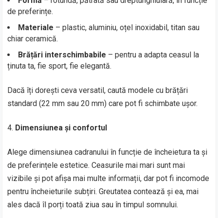
Formă
– rotundă, pătrată sau dreptunghiulară, în funcție
de preferințe.
Materiale
– plastic, aluminiu, oțel inoxidabil, titan sau
chiar ceramică.
Brățări interschimbabile
– pentru a adapta ceasul la
ținuta ta, fie sport, fie elegantă.
Dacă îți dorești ceva versatil, caută modele cu brățări
standard (22 mm sau 20 mm) care pot fi schimbate ușor.
Dimensiunea și confortul
Alege dimensiunea cadranului în funcție de încheietura ta și
de preferințele estetice. Ceasurile mai mari sunt mai
vizibile și pot afișa mai multe informații, dar pot fi incomode
pentru încheieturile subțiri. Greutatea contează și ea, mai
ales dacă îl porți toată ziua sau în timpul somnului.