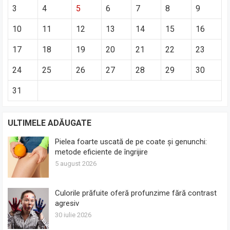
3
4
5
6
7
8
9
10
11
12
13
14
15
16
17
18
19
20
21
22
23
24
25
26
27
28
29
30
31
ULTIMELE ADĂUGATE
Pielea foarte uscată de pe coate și genunchi:
metode eficiente de îngrijire
5 august 2026
Culorile prăfuite oferă profunzime fără contrast
agresiv
30 iulie 2026