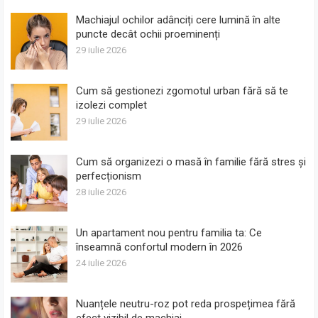
Machiajul ochilor adânciți cere lumină în alte
puncte decât ochii proeminenți
29 iulie 2026
Cum să gestionezi zgomotul urban fără să te
izolezi complet
29 iulie 2026
Cum să organizezi o masă în familie fără stres și
perfecționism
28 iulie 2026
Un apartament nou pentru familia ta: Ce
înseamnă confortul modern în 2026
24 iulie 2026
Nuanțele neutru-roz pot reda prospețimea fără
efect vizibil de machiaj