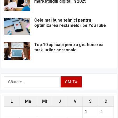
marketingul digital în 2025
Cele mai bune tehnici pentru
optimizarea reclamelor pe YouTube
Top 10 aplicații pentru gestionarea
task-urilor personale
Caută
după:
L
Ma
Mi
J
V
S
D
1
2