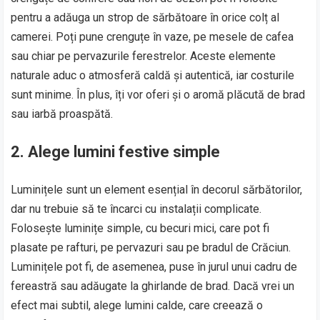
pentru a adăuga un strop de sărbătoare în orice colț al
camerei. Poți pune crenguțe în vaze, pe mesele de cafea
sau chiar pe pervazurile ferestrelor. Aceste elemente
naturale aduc o atmosferă caldă și autentică, iar costurile
sunt minime. În plus, îți vor oferi și o aromă plăcută de brad
sau iarbă proaspătă.
2. Alege lumini festive simple
Luminițele sunt un element esențial în decorul sărbătorilor,
dar nu trebuie să te încarci cu instalații complicate.
Folosește luminițe simple, cu becuri mici, care pot fi
plasate pe rafturi, pe pervazuri sau pe bradul de Crăciun.
Luminițele pot fi, de asemenea, puse în jurul unui cadru de
fereastră sau adăugate la ghirlande de brad. Dacă vrei un
efect mai subtil, alege lumini calde, care creează o