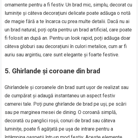
ornamente pentru a fi festiv. Un brad mic, simplu, decorat cu
luminițe și câteva decorațiuni delicate poate adăuga o notă
de magie fără a te încarca cu prea multe detalii. Dacă nu ai
un brad natural, poți opta pentru un brad artificial, care poate
fi folosit an după an. Pentru un look rapid, poți adăuga doar
câteva globuri sau decorațiuni în culori metalice, cum ar fi
auriu sau argintiu, care sunt elegante și foarte festive.
5. Ghirlande și coroane din brad
Ghirlandele și coroanele din brad sunt ușor de realizat sau
de cumpărat și adaugă instantaneu un aspect festiv
camerei tale. Poți pune ghirlande de brad pe uși, pe scări
sau pe marginea mesei de dining. O coroană simplă,
decorată cu panglici roșii, conuri de brad sau câteva
luminițe, poate fi agățată pe ușa de intrare pentru a
întâmpina oaspeții într-un mod festiv. Aceste elemente