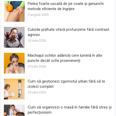
Pielea foarte uscată de pe coate și genunchi:
metode eficiente de îngrijire
5 august 2026
Culorile prăfuite oferă profunzime fără contrast
agresiv
30 iulie 2026
Machiajul ochilor adânciți cere lumină în alte
puncte decât ochii proeminenți
29 iulie 2026
Cum să gestionezi zgomotul urban fără să te
izolezi complet
29 iulie 2026
Cum să organizezi o masă în familie fără stres și
perfecționism