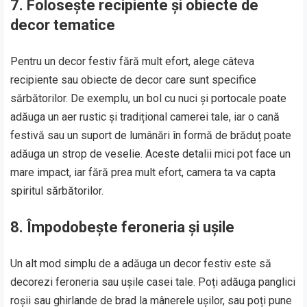
7. Folosește recipiente și obiecte de
decor tematice
Pentru un decor festiv fără mult efort, alege câteva
recipiente sau obiecte de decor care sunt specifice
sărbătorilor. De exemplu, un bol cu nuci și portocale poate
adăuga un aer rustic și tradițional camerei tale, iar o cană
festivă sau un suport de lumânări în formă de brăduț poate
adăuga un strop de veselie. Aceste detalii mici pot face un
mare impact, iar fără prea mult efort, camera ta va capta
spiritul sărbătorilor.
8. Împodobește feroneria și ușile
Un alt mod simplu de a adăuga un decor festiv este să
decorezi feroneria sau ușile casei tale. Poți adăuga panglici
roșii sau ghirlande de brad la mânerele ușilor, sau poți pune