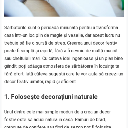
Sărbătorile sunt o perioadă minunată pentru a transforma
casa într-un loc plin de magie și veselie, dar acest lucru nu
trebuie să fie o sursă de stres. Crearea unui decor festiv
poate fi simplă și rapidă, fără a fi nevoie de multă muncă
sau cheltuieli mari. Cu câteva idei ingenioase și un plan bine
gândit, poți adăuga atmosfera de sărbătoare în locuința ta
fără efort. Iată câteva sugestii care te vor ajuta să creezi un
decor festiv uimitor, rapid și eficient.
1. Folosește decorațiuni naturale
Unul dintre cele mai simple moduri de a crea un decor
festiv este să aduci natura în casă. Ramuri de brad,
crenguțe de conifere sau flori de sezon pot fi folosite