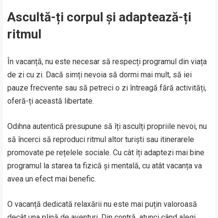
Ascultă-ți corpul și adaptează-ți
ritmul
În vacanță, nu este necesar să respecți programul din viața
de zi cu zi. Dacă simți nevoia să dormi mai mult, să iei
pauze frecvente sau să petreci o zi întreagă fără activități,
oferă-ți această libertate.
Odihna autentică presupune să îți asculți propriile nevoi, nu
să încerci să reproduci ritmul altor turiști sau itinerarele
promovate pe rețelele sociale. Cu cât îți adaptezi mai bine
programul la starea ta fizică și mentală, cu atât vacanța va
avea un efect mai benefic.
O vacanță dedicată relaxării nu este mai puțin valoroasă
decât una plină de aventuri. Din contră, atunci când alegi