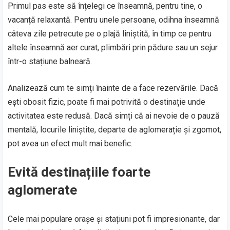
Primul pas este să înțelegi ce înseamnă, pentru tine, o
vacanță relaxantă. Pentru unele persoane, odihna înseamnă
câteva zile petrecute pe o plajă liniștită, în timp ce pentru
altele înseamnă aer curat, plimbări prin pădure sau un sejur
într-o stațiune balneară.
Analizează cum te simți înainte de a face rezervările. Dacă
ești obosit fizic, poate fi mai potrivită o destinație unde
activitatea este redusă. Dacă simți că ai nevoie de o pauză
mentală, locurile liniștite, departe de aglomerație și zgomot,
pot avea un efect mult mai benefic.
Evită destinațiile foarte
aglomerate
Cele mai populare orașe și stațiuni pot fi impresionante, dar