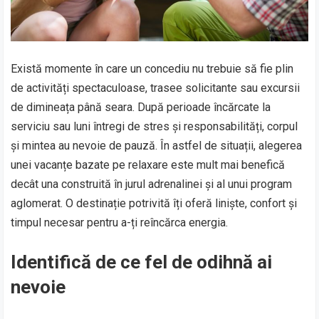
Există momente în care un concediu nu trebuie să fie plin
de activități spectaculoase, trasee solicitante sau excursii
de dimineața până seara. După perioade încărcate la
serviciu sau luni întregi de stres și responsabilități, corpul
și mintea au nevoie de pauză. În astfel de situații, alegerea
unei vacanțe bazate pe relaxare este mult mai benefică
decât una construită în jurul adrenalinei și al unui program
aglomerat. O destinație potrivită îți oferă liniște, confort și
timpul necesar pentru a-ți reîncărca energia.
Identifică de ce fel de odihnă ai
nevoie