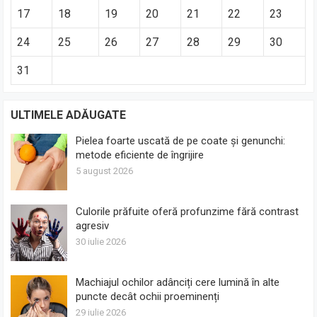
17
18
19
20
21
22
23
24
25
26
27
28
29
30
31
ULTIMELE ADĂUGATE
Pielea foarte uscată de pe coate și genunchi:
metode eficiente de îngrijire
5 august 2026
Culorile prăfuite oferă profunzime fără contrast
agresiv
30 iulie 2026
Machiajul ochilor adânciți cere lumină în alte
puncte decât ochii proeminenți
29 iulie 2026