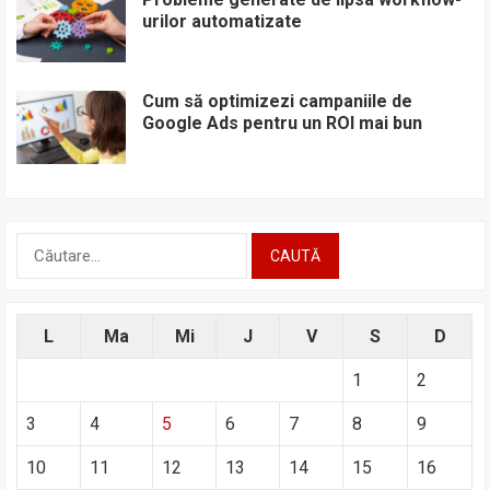
urilor automatizate
Cum să optimizezi campaniile de
Google Ads pentru un ROI mai bun
Caută
după:
L
Ma
Mi
J
V
S
D
1
2
3
4
5
6
7
8
9
10
11
12
13
14
15
16