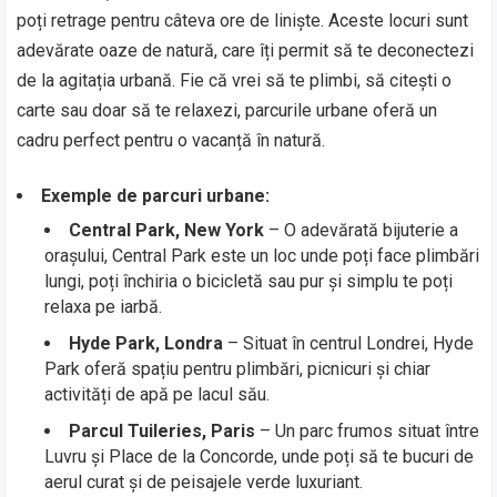
poți retrage pentru câteva ore de liniște. Aceste locuri sunt
adevărate oaze de natură, care îți permit să te deconectezi
de la agitația urbană. Fie că vrei să te plimbi, să citești o
carte sau doar să te relaxezi, parcurile urbane oferă un
cadru perfect pentru o vacanță în natură.
Exemple de parcuri urbane:
Central Park, New York
– O adevărată bijuterie a
orașului, Central Park este un loc unde poți face plimbări
lungi, poți închiria o bicicletă sau pur și simplu te poți
relaxa pe iarbă.
Hyde Park, Londra
– Situat în centrul Londrei, Hyde
Park oferă spațiu pentru plimbări, picnicuri și chiar
activități de apă pe lacul său.
Parcul Tuileries, Paris
– Un parc frumos situat între
Luvru și Place de la Concorde, unde poți să te bucuri de
aerul curat și de peisajele verde luxuriant.