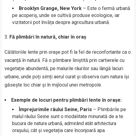
Brooklyn Grange, New York
– Este o fermă urbană
pe acoperiș, unde se cultivă produse ecologice, iar
vizitatorii pot învăța despre agricultura urbană.
Fă plimbări în natură, chiar în oraș
Călătoriile lente prin orașe pot fi la fel de reconfortante ca o
vacanță în natură. Fă o plimbare liniștită prin cartierele cu
vegetație abundentă, pe malurile râurilor sau lângă lacuri
urbane, unde poți simți aerul curat și observa cum natura își
găsește loc chiar și în mijlocul unei metropole.
Exemple de locuri pentru plimbări lente în orașe:
Împrejurimile râului Seine, Paris
– Plimbările pe
malul râului Seine sunt o modalitate minunată de a te
bucura de natura urbană, admirând atât arhitectura
orașului, cât și vegetația care înconjoară apa.