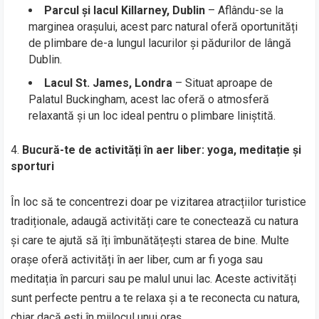
Parcul și lacul Killarney, Dublin
– Aflându-se la
marginea orașului, acest parc natural oferă oportunități
de plimbare de-a lungul lacurilor și pădurilor de lângă
Dublin.
Lacul St. James, Londra
– Situat aproape de
Palatul Buckingham, acest lac oferă o atmosferă
relaxantă și un loc ideal pentru o plimbare liniștită.
Bucură-te de activități în aer liber: yoga, meditație și
sporturi
În loc să te concentrezi doar pe vizitarea atracțiilor turistice
tradiționale, adaugă activități care te conectează cu natura
și care te ajută să îți îmbunătățești starea de bine. Multe
orașe oferă activități în aer liber, cum ar fi yoga sau
meditația în parcuri sau pe malul unui lac. Aceste activități
sunt perfecte pentru a te relaxa și a te reconecta cu natura,
chiar dacă ești în mijlocul unui oraș.