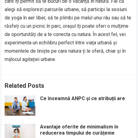
care îți permit să te bucuri de o vacanță în natură. Fie că
alegi să explorezi parcurile urbane, să participi la sesiuni
de yoga în aer liber, să te plimbi pe malul unui râu sau să te
răsfeți cu un picnic în parc, orașul îți poate oferi o mulțime
de oportunități de a te conecta cu natura. În acest fel, vei
experimenta un echilibru perfect între viața urbană și
momentele de liniște pe care natura ți le oferă, chiar și în
mijlocul agitației urbane.
Related Posts
Ce înseamnă ANPC și ce atribuții are
Avantaje oferite de minimalism în
reducerea timpului de curățenie