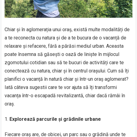
Chiar și în aglomerația unui oraș, există multe modalități de
a te reconecta cu natura și de a te bucura de o vacanță de
relaxare și refacere, fără a părăsi mediul urban. Aceasta
poate însemna să găsești o oază de liniște în mijlocul
zgomotului cotidian sau să te bucuri de activități care te
conectează cu natura, chiar și în centrul orașului. Cum să îți
planifici o vacanță în natură chiar și într-un oraș aglomerat?
Iată câteva sugestii care te vor ajuta să îți transformi
vacanța într-o escapadă revitalizantă, chiar dacă rămâi în
oraș.
Explorează parcurile și grădinile urbane
Fiecare oraș are, de obicei, un parc sau o grădină unde te