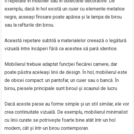
fi repetate în mobilier sau în obiectele decorative. De
exemplu, dacă în hol există un cuier cu elemente metalice
negre, aceeași finisare poate apărea și la lampa de birou
sau la rafturile din birou.
Această repetare subtilă a materialelor creează o legătură
vizuală între încăperi fără ca acestea să pară identice.
Mobilierul trebuie adaptat funcției fiecărei camere, dar
poate păstra aceleași linii de design. În hol, mobilierul este
de obicei compact: un pantofar, un cuier sau o bancă. În
birou, piesele principale sunt biroul și scaunul de lucru.
Dacă aceste piese au forme simple și un stil similar, ele vor
crea continuitate vizuală. De exemplu, mobilierul minimalist
cu linii curate se potrivește foarte bine atât într-un hol
modern, cât și într-un birou contemporan.