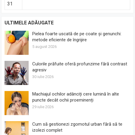
31
ULTIMELE ADĂUGATE
Pielea foarte uscată de pe coate și genunchi:
metode eficiente de îngrijire
5 august 2026
Culorile prăfuite oferă profunzime fără contrast
agresiv
30 iulie 2026
Machiajul ochilor adânciți cere lumină în alte
puncte decât ochii proeminenți
29 iulie 2026
Cum să gestionezi zgomotul urban fără să te
izolezi complet