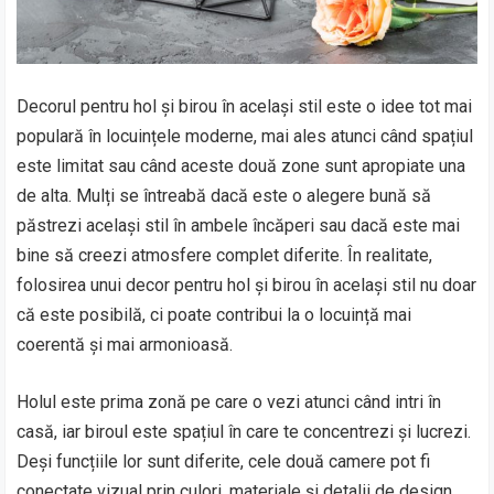
Decorul pentru hol și birou în același stil este o idee tot mai
populară în locuințele moderne, mai ales atunci când spațiul
este limitat sau când aceste două zone sunt apropiate una
de alta. Mulți se întreabă dacă este o alegere bună să
păstrezi același stil în ambele încăperi sau dacă este mai
bine să creezi atmosfere complet diferite. În realitate,
folosirea unui decor pentru hol și birou în același stil nu doar
că este posibilă, ci poate contribui la o locuință mai
coerentă și mai armonioasă.
Holul este prima zonă pe care o vezi atunci când intri în
casă, iar biroul este spațiul în care te concentrezi și lucrezi.
Deși funcțiile lor sunt diferite, cele două camere pot fi
conectate vizual prin culori, materiale și detalii de design.