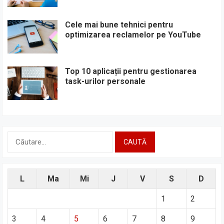
Cele mai bune tehnici pentru
optimizarea reclamelor pe YouTube
Top 10 aplicații pentru gestionarea
task-urilor personale
Caută
după:
L
Ma
Mi
J
V
S
D
1
2
3
4
5
6
7
8
9