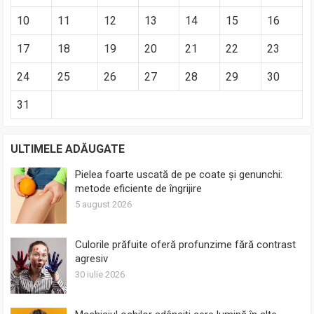
10
11
12
13
14
15
16
17
18
19
20
21
22
23
24
25
26
27
28
29
30
31
ULTIMELE ADĂUGATE
Pielea foarte uscată de pe coate și genunchi:
metode eficiente de îngrijire
5 august 2026
Culorile prăfuite oferă profunzime fără contrast
agresiv
30 iulie 2026