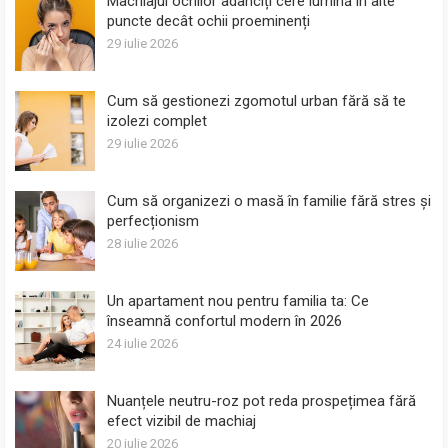
Machiajul ochilor adânciți cere lumină în alte
puncte decât ochii proeminenți
29 iulie 2026
Cum să gestionezi zgomotul urban fără să te
izolezi complet
29 iulie 2026
Cum să organizezi o masă în familie fără stres și
perfecționism
28 iulie 2026
Un apartament nou pentru familia ta: Ce
înseamnă confortul modern în 2026
24 iulie 2026
Nuanțele neutru-roz pot reda prospețimea fără
efect vizibil de machiaj
20 iulie 2026