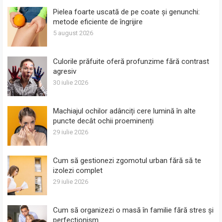
Pielea foarte uscată de pe coate și genunchi:
metode eficiente de îngrijire
5 august 2026
Culorile prăfuite oferă profunzime fără contrast
agresiv
30 iulie 2026
Machiajul ochilor adânciți cere lumină în alte
puncte decât ochii proeminenți
29 iulie 2026
Cum să gestionezi zgomotul urban fără să te
izolezi complet
29 iulie 2026
Cum să organizezi o masă în familie fără stres și
perfecționism