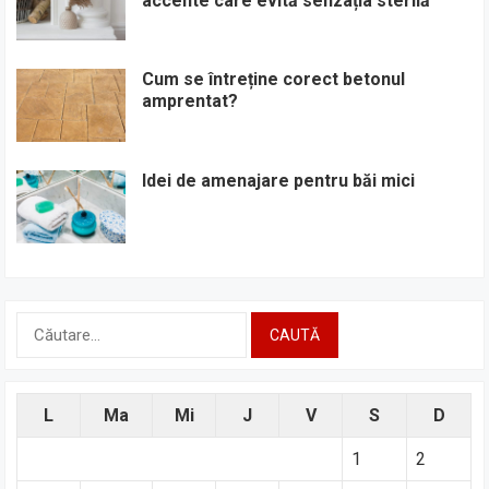
accente care evită senzația sterilă
Cum se întreține corect betonul
amprentat?
Idei de amenajare pentru băi mici
Caută
după:
L
Ma
Mi
J
V
S
D
1
2