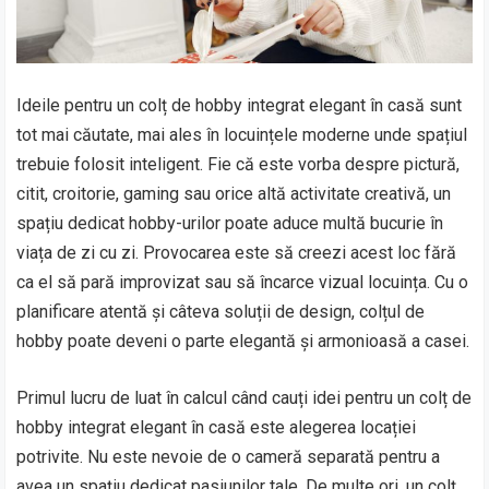
Ideile pentru un colț de hobby integrat elegant în casă sunt
tot mai căutate, mai ales în locuințele moderne unde spațiul
trebuie folosit inteligent. Fie că este vorba despre pictură,
citit, croitorie, gaming sau orice altă activitate creativă, un
spațiu dedicat hobby-urilor poate aduce multă bucurie în
viața de zi cu zi. Provocarea este să creezi acest loc fără
ca el să pară improvizat sau să încarce vizual locuința. Cu o
planificare atentă și câteva soluții de design, colțul de
hobby poate deveni o parte elegantă și armonioasă a casei.
Primul lucru de luat în calcul când cauți idei pentru un colț de
hobby integrat elegant în casă este alegerea locației
potrivite. Nu este nevoie de o cameră separată pentru a
avea un spațiu dedicat pasiunilor tale. De multe ori, un colț