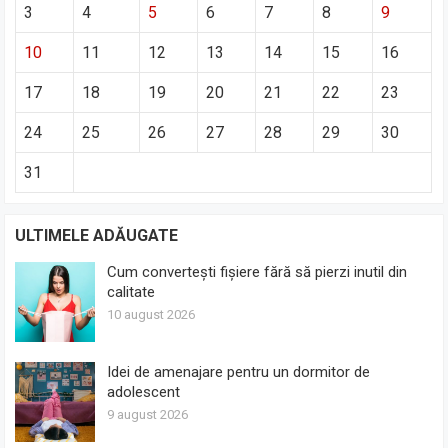
3
4
5
6
7
8
9
10
11
12
13
14
15
16
17
18
19
20
21
22
23
24
25
26
27
28
29
30
31
ULTIMELE ADĂUGATE
Cum convertești fișiere fără să pierzi inutil din
calitate
10 august 2026
Idei de amenajare pentru un dormitor de
adolescent
9 august 2026