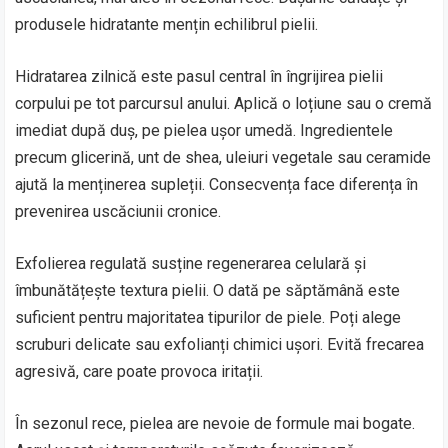
produsele hidratante mențin echilibrul pielii.
Hidratarea zilnică este pasul central în îngrijirea pielii
corpului pe tot parcursul anului. Aplică o loțiune sau o cremă
imediat după duș, pe pielea ușor umedă. Ingredientele
precum glicerină, unt de shea, uleiuri vegetale sau ceramide
ajută la menținerea supleții. Consecvența face diferența în
prevenirea uscăciunii cronice.
Exfolierea regulată susține regenerarea celulară și
îmbunătățește textura pielii. O dată pe săptămână este
suficient pentru majoritatea tipurilor de piele. Poți alege
scruburi delicate sau exfolianți chimici ușori. Evită frecarea
agresivă, care poate provoca iritații.
În sezonul rece, pielea are nevoie de formule mai bogate.