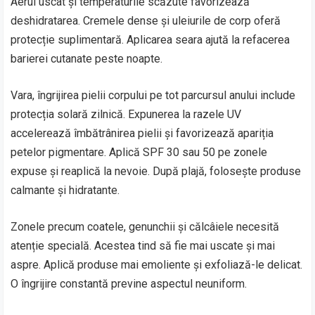
Aerul uscat și temperaturile scăzute favorizează
deshidratarea. Cremele dense și uleiurile de corp oferă
protecție suplimentară. Aplicarea seara ajută la refacerea
barierei cutanate peste noapte.
Vara, îngrijirea pielii corpului pe tot parcursul anului include
protecția solară zilnică. Expunerea la razele UV
accelerează îmbătrânirea pielii și favorizează apariția
petelor pigmentare. Aplică SPF 30 sau 50 pe zonele
expuse și reaplică la nevoie. După plajă, folosește produse
calmante și hidratante.
Zonele precum coatele, genunchii și călcâiele necesită
atenție specială. Acestea tind să fie mai uscate și mai
aspre. Aplică produse mai emoliente și exfoliază-le delicat.
O îngrijire constantă previne aspectul neuniform.