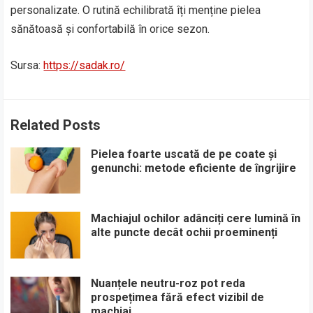
personalizate. O rutină echilibrată îți menține pielea
sănătoasă și confortabilă în orice sezon.
Sursa:
https://sadak.ro/
Related Posts
Pielea foarte uscată de pe coate și
genunchi: metode eficiente de îngrijire
Machiajul ochilor adânciți cere lumină în
alte puncte decât ochii proeminenți
Nuanțele neutru-roz pot reda
prospețimea fără efect vizibil de
machiaj