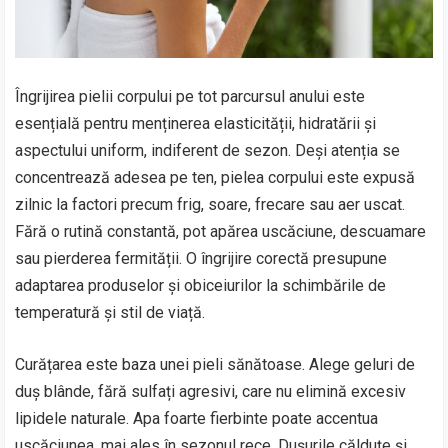
Îngrijirea pielii corpului pe tot parcursul anului este
esențială pentru menținerea elasticității, hidratării și
aspectului uniform, indiferent de sezon. Deși atenția se
concentrează adesea pe ten, pielea corpului este expusă
zilnic la factori precum frig, soare, frecare sau aer uscat.
Fără o rutină constantă, pot apărea uscăciune, descuamare
sau pierderea fermității. O îngrijire corectă presupune
adaptarea produselor și obiceiurilor la schimbările de
temperatură și stil de viață.
Curățarea este baza unei pieli sănătoase. Alege geluri de
duș blânde, fără sulfați agresivi, care nu elimină excesiv
lipidele naturale. Apa foarte fierbinte poate accentua
uscăciunea, mai ales în sezonul rece. Dușurile călduțe și