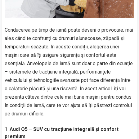
Conducerea pe timp de iarnă poate deveni o provocare, mai
ales când te confrunți cu drumuri alunecoase, zăpadă și
temperaturi scăzute. În aceste condiții, alegerea unei
mașini care să îți asigure siguranța și confortul este
esențială. Anvelopele de iarnă sunt doar o parte din ecuație
– sistemele de tracțiune integrală, performanțele
vehiculului și tehnologiile avansate pot face diferența între
o călătorie plăcută și una riscantă. În acest articol, îți voi
prezenta câteva dintre cele mai bune mașini pentru condus
în condiții de iarnă, care te vor ajuta să îți păstrezi controlul
pe drumuri dificile.
Audi Q5 – SUV cu tracțiune integrală și confort
premium