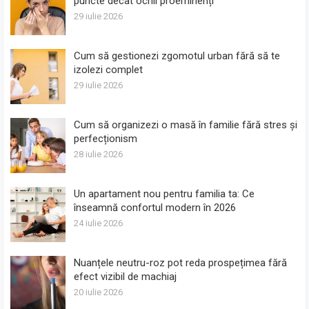
puncte decât ochii proeminenți
29 iulie 2026
Cum să gestionezi zgomotul urban fără să te
izolezi complet
29 iulie 2026
Cum să organizezi o masă în familie fără stres și
perfecționism
28 iulie 2026
Un apartament nou pentru familia ta: Ce
înseamnă confortul modern în 2026
24 iulie 2026
Nuanțele neutru-roz pot reda prospețimea fără
efect vizibil de machiaj
20 iulie 2026