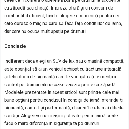
ceea ce îi conferă o aderență bună pe drumurile acoperite
cu zăpadă sau gheață. Impreza oferă și un consum de
combustibil eficient, fiind o alegere economică pentru cei
care doresc o mașină care să facă față condițiilor de iarnă,
dar care nu ocupă mult spațiu pe drumuri.
Concluzie
Indiferent dacă alegi un SUV de lux sau o mașină compactă,
este esențial să ai un vehicul echipat cu tracțiune integrală
și tehnologii de siguranță care te vor ajuta să te menții în
control pe drumuri alunecoase sau acoperite cu zăpadă.
Modelele prezentate în acest articol sunt printre cele mai
bune opțiuni pentru condusul în condiții de iarnă, oferindu-ți
siguranță, confort și performanță, chiar și în cele mai dificile
condiții. Alegerea unei mașini potrivite pentru iarnă poate
face o mare diferență în siguranța ta pe drumuri.