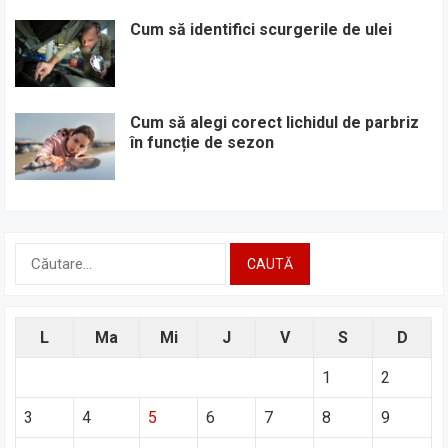
Cum să identifici scurgerile de ulei
Cum să alegi corect lichidul de parbriz
în funcție de sezon
Caută
după:
L
Ma
Mi
J
V
S
D
1
2
3
4
5
6
7
8
9