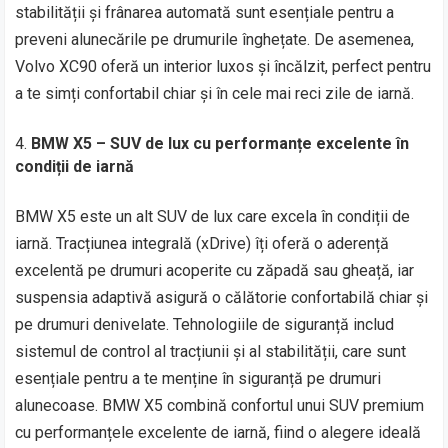
stabilității și frânarea automată sunt esențiale pentru a
preveni alunecările pe drumurile înghețate. De asemenea,
Volvo XC90 oferă un interior luxos și încălzit, perfect pentru
a te simți confortabil chiar și în cele mai reci zile de iarnă.
BMW X5 – SUV de lux cu performanțe excelente în
condiții de iarnă
BMW X5 este un alt SUV de lux care excela în condiții de
iarnă. Tracțiunea integrală (xDrive) îți oferă o aderență
excelentă pe drumuri acoperite cu zăpadă sau gheață, iar
suspensia adaptivă asigură o călătorie confortabilă chiar și
pe drumuri denivelate. Tehnologiile de siguranță includ
sistemul de control al tracțiunii și al stabilității, care sunt
esențiale pentru a te menține în siguranță pe drumuri
alunecoase. BMW X5 combină confortul unui SUV premium
cu performanțele excelente de iarnă, fiind o alegere ideală