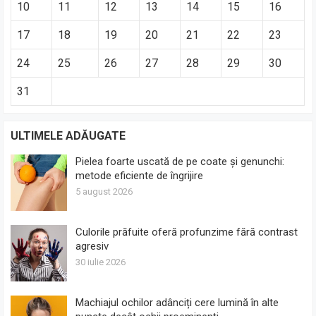
10
11
12
13
14
15
16
17
18
19
20
21
22
23
24
25
26
27
28
29
30
31
ULTIMELE ADĂUGATE
Pielea foarte uscată de pe coate și genunchi:
metode eficiente de îngrijire
5 august 2026
Culorile prăfuite oferă profunzime fără contrast
agresiv
30 iulie 2026
Machiajul ochilor adânciți cere lumină în alte