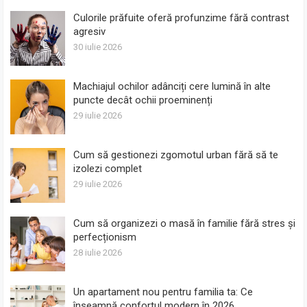
Culorile prăfuite oferă profunzime fără contrast
agresiv
30 iulie 2026
Machiajul ochilor adânciți cere lumină în alte
puncte decât ochii proeminenți
29 iulie 2026
Cum să gestionezi zgomotul urban fără să te
izolezi complet
29 iulie 2026
Cum să organizezi o masă în familie fără stres și
perfecționism
28 iulie 2026
Un apartament nou pentru familia ta: Ce
înseamnă confortul modern în 2026