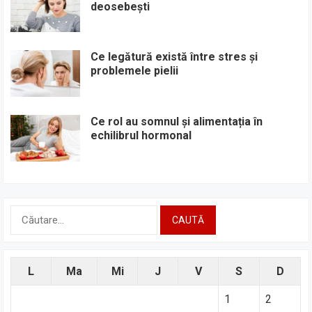
deosebești
Ce legătură există între stres și
problemele pielii
Ce rol au somnul și alimentația în
echilibrul hormonal
Caută
după:
L
Ma
Mi
J
V
S
D
1
2