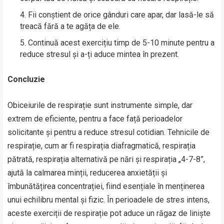
Fii conștient de orice gânduri care apar, dar lasă-le să
treacă fără a te agăța de ele.
Continuă acest exercițiu timp de 5-10 minute pentru a
reduce stresul și a-ți aduce mintea în prezent.
Concluzie
Obiceiurile de respirație sunt instrumente simple, dar
extrem de eficiente, pentru a face față perioadelor
solicitante și pentru a reduce stresul cotidian. Tehnicile de
respirație, cum ar fi respirația diafragmatică, respirația
pătrată, respirația alternativă pe nări și respirația „4-7-8”,
ajută la calmarea minții, reducerea anxietății și
îmbunătățirea concentrației, fiind esențiale în menținerea
unui echilibru mental și fizic. În perioadele de stres intens,
aceste exerciții de respirație pot aduce un răgaz de liniște