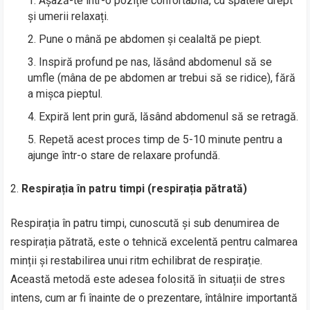
Așază-te într-o poziție confortabilă, cu spatele drept
și umerii relaxați.
Pune o mână pe abdomen și cealaltă pe piept.
Inspiră profund pe nas, lăsând abdomenul să se
umfle (mâna de pe abdomen ar trebui să se ridice), fără
a mișca pieptul.
Expiră lent prin gură, lăsând abdomenul să se retragă.
Repetă acest proces timp de 5-10 minute pentru a
ajunge într-o stare de relaxare profundă.
Respirația în patru timpi (respirația pătrată)
Respirația în patru timpi, cunoscută și sub denumirea de
respirația pătrată, este o tehnică excelentă pentru calmarea
minții și restabilirea unui ritm echilibrat de respirație.
Această metodă este adesea folosită în situații de stres
intens, cum ar fi înainte de o prezentare, întâlnire importantă