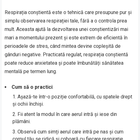
Respirația conștientă este o tehnică care presupune pur și
simplu observarea respirației tale, fără a o controla prea
mult. Aceasta ajută la dezvoltarea unei conștientizări mai
mari a momentului prezent și este extrem de eficientă în
perioadele de stres, când mintea devine copleșită de
gânduri negative. Practicată regulat, respirația conștientă
poate reduce anxietatea și poate îmbunătăți sănătatea
mentală pe termen lung.
Cum să o practici
:
Așază-te într-o poziție confortabilă, cu spatele drept
și ochii închiși.
Fii atent la modul în care aerul intră și iese din
plămâni.
Observă cum simți aerul care intră pe nas și cum
corpul tău se ridică și coboară cu fiecare respirație.