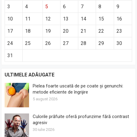
3
4
5
6
7
8
9
10
11
12
13
14
15
16
17
18
19
20
21
22
23
24
25
26
27
28
29
30
31
ULTIMELE ADĂUGATE
Pielea foarte uscată de pe coate și genunchi:
metode eficiente de îngrijire
5 august 2026
Culorile prăfuite oferă profunzime fără contrast
agresiv
30 iulie 2026