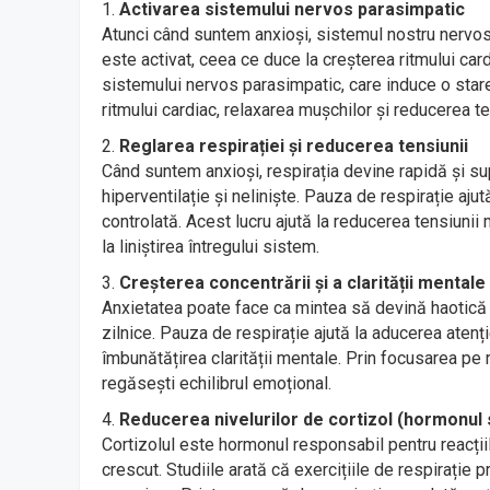
Activarea sistemului nervos parasimpatic
Atunci când suntem anxioși, sistemul nostru nervos
este activat, ceea ce duce la creșterea ritmului card
sistemului nervos parasimpatic, care induce o sta
ritmului cardiac, relaxarea mușchilor și reducerea te
Reglarea respirației și reducerea tensiunii
Când suntem anxioși, respirația devine rapidă și su
hiperventilație și neliniște. Pauza de respirație ajut
controlată. Acest lucru ajută la reducerea tensiunii 
la liniștirea întregului sistem.
Creșterea concentrării și a clarității mentale
Anxietatea poate face ca mintea să devină haotică ș
zilnice. Pauza de respirație ajută la aducerea atenți
îmbunătățirea clarității mentale. Prin focusarea pe r
regăsești echilibrul emoțional.
Reducerea nivelurilor de cortizol (hormonul 
Cortizolul este hormonul responsabil pentru reacțiile
crescut. Studiile arată că exercițiile de respirație p