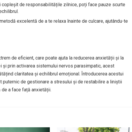
i copleșit de responsabilitățile zilnice, poți face pauze scurte
echilibrul.
 metodă excelentă de a te relaxa înainte de culcare, ajutându-te
rem de eficient, care poate ajuta la reducerea anxietății și la
i și prin activarea sistemului nervos parasimpatic, acest
ătățind claritatea și echilibrul emoțional. Întroducerea acestui
 puternic de gestionare a stresului și de restabilire a liniștii
 de a face față anxietății.