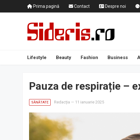
Prima pagină
Contact
Despre noi
Lifestyle
Beauty
Fashion
Business
A
Pauza de respirație – ex
Redacția
—
11 ianuarie 2025
SĂNĂTATE