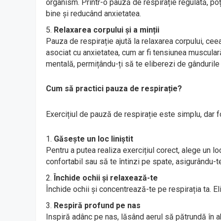
organism. Printr-o pauză de respirație regulată, po
bine și reducând anxietatea.
Relaxarea corpului și a minții
Pauza de respirație ajută la relaxarea corpului, cee
asociat cu anxietatea, cum ar fi tensiunea musculară
mentală, permițându-ți să te eliberezi de gândurile 
Cum să practici pauza de respirație?
Exercițiul de pauză de respirație este simplu, dar fo
Găsește un loc liniștit
Pentru a putea realiza exercițiul corect, alege un loc
confortabil sau să te întinzi pe spate, asigurându-t
Închide ochii și relaxează-te
Închide ochii și concentrează-te pe respirația ta. E
Respiră profund pe nas
Inspiră adânc pe nas, lăsând aerul să pătrundă în ab