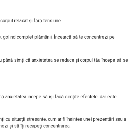
corpul relaxat și fără tensiune.
e, golind complet plămânii. Încearcă să te concentrezi pe
u până simți că anxietatea se reduce și corpul tău începe să se
că anxietatea începe să își facă simțite efectele, dar este
nți cu situații stresante, cum ar fi înaintea unei prezentări sau a
ezi și să îți recapeți concentrarea.