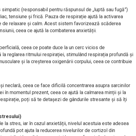
 simpatic (responsabil pentru răspunsul de „luptă sau fugă”)
iac, tensiune și frică. Pauza de respirație ajută la activarea
re de relaxare și calm. Acest sistem favorizează scăderea
nsiunii, ceea ce ajută la combaterea anxietății.
perficială, ceea ce poate duce la un cerc vicios de
ă la reglarea ritmului respirației, stimulând respirația profundă și
musculare și la creșterea oxigenării corpului, ceea ce contribuie
i neclară, ceea ce face dificilă concentrarea asupra sarcinilor
ei în momentul prezent, ceea ce ajută la calmarea minții și la
espirație, poți să te detașezi de gândurile stresante și să îți
stresului)
 la stres, iar în cazul anxietății, nivelul acestuia este adesea
rofundă pot ajuta la reducerea nivelurilor de cortizol din