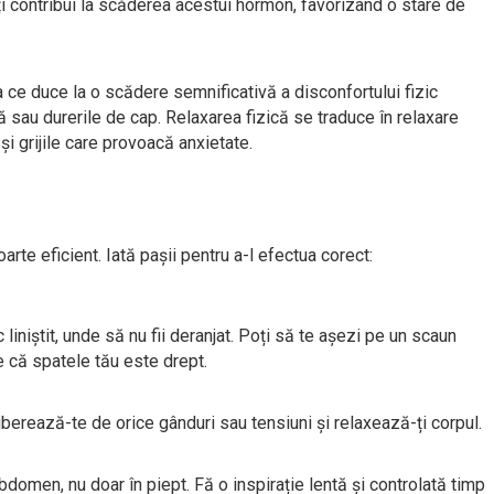
ți contribui la scăderea acestui hormon, favorizând o stare de
a ce duce la o scădere semnificativă a disconfortului fizic
 sau durerile de cap. Relaxarea fizică se traduce în relaxare
și grijile care provoacă anxietate.
arte eficient. Iată pașii pentru a-l efectua corect:
 liniștit, unde să nu fii deranjat. Poți să te așezi pe un scaun
e că spatele tău este drept.
liberează-te de orice gânduri sau tensiuni și relaxează-ți corpul.
domen, nu doar în piept. Fă o inspirație lentă și controlată timp