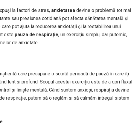
xpuși la factori de stres,
anxietatea
devine o problemă tot mai
onstante sau presiunea cotidiană pot afecta sănătatea mentală și
e care pot ajuta la reducerea anxietății și la restabilirea unui
nt este
pauza de respirație
, un exercițiu simplu, dar puternic,
melor de anxietate.
nștientă care presupune o scurtă perioadă de pauză în care îți
ând lent și profund. Scopul acestui exercițiu este de a opri fluxul
ntrol și liniște mentală. Când suntem anxioși, respirația devine
tă de respirație, putem să o reglăm și să calmăm întregul sistem
te