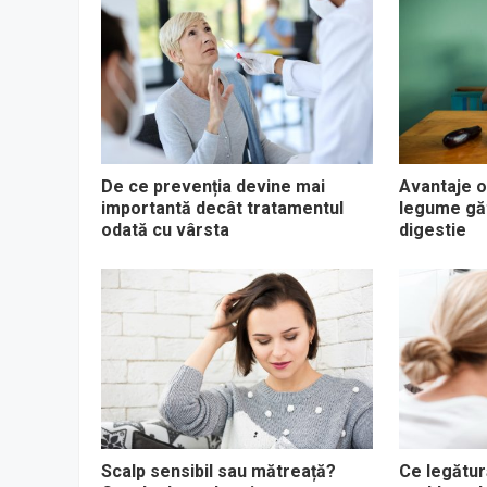
De ce prevenția devine mai
Avantaje o
importantă decât tratamentul
legume găt
odată cu vârsta
digestie
Scalp sensibil sau mătreață?
Ce legătură