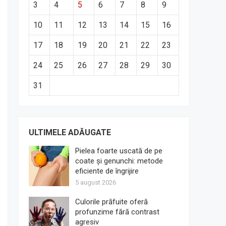
3
4
5
6
7
8
9
10
11
12
13
14
15
16
17
18
19
20
21
22
23
24
25
26
27
28
29
30
31
ULTIMELE ADĂUGATE
Pielea foarte uscată de pe
coate și genunchi: metode
eficiente de îngrijire
5 august 2026
Culorile prăfuite oferă
profunzime fără contrast
agresiv