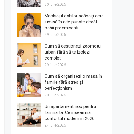
30 iulie 2026
Machiajul ochilor adânciți cere
lumină în alte puncte decât
ochii proeminenți
29 iulie 2026
Cum să gestionezi zgomotul
urban fără să te izolezi
complet
29 iulie 2026
Cum să organizezi o masă în
familie fără stres și
perfecționism
28 iulie 2026
Un apartament nou pentru
familia ta: Ce înseamnă
confortul modern în 2026
24 iulie 2026