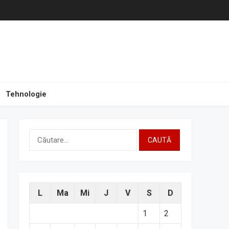
Tehnologie
Caută
după:
L
Ma
Mi
J
V
S
D
1
2