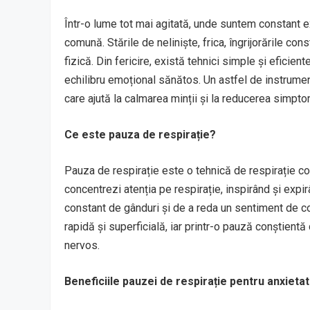
Într-o lume tot mai agitată, unde suntem constant e
comună. Stările de neliniște, frica, îngrijorările c
fizică. Din fericire, există tehnici simple și eficient
echilibru emoțional sănătos. Un astfel de instrume
care ajută la calmarea minții și la reducerea simpto
Ce este pauza de respirație?
Pauza de respirație este o tehnică de respirație co
concentrezi atenția pe respirație, inspirând și expir
constant de gânduri și de a reda un sentiment de co
rapidă și superficială, iar printr-o pauză conștien
nervos.
Beneficiile pauzei de respirație pentru anxieta