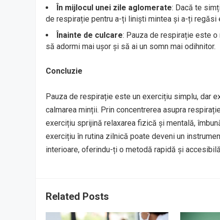
În mijlocul unei zile aglomerate
: Dacă te simț
de respirație pentru a-ți liniști mintea și a-ți regăsi 
Înainte de culcare
: Pauza de respirație este o
să adormi mai ușor și să ai un somn mai odihnitor.
Concluzie
Pauza de respirație este un exercițiu simplu, dar ext
calmarea minții. Prin concentrerea asupra respirație
exercițiu sprijină relaxarea fizică și mentală, îmbun
exercițiu în rutina zilnică poate deveni un instrument
interioare, oferindu-ți o metodă rapidă și accesibilă
Related Posts