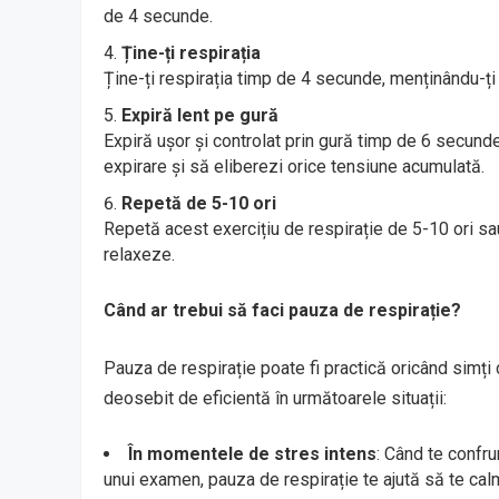
de 4 secunde.
Ține-ți respirația
Ține-ți respirația timp de 4 secunde, menținându-ți 
Expiră lent pe gură
Expiră ușor și controlat prin gură timp de 6 secund
expirare și să eliberezi orice tensiune acumulată.
Repetă de 5-10 ori
Repetă acest exercițiu de respirație de 5-10 ori sa
relaxeze.
Când ar trebui să faci pauza de respirație?
Pauza de respirație poate fi practică oricând simți 
deosebit de eficientă în următoarele situații:
În momentele de stres intens
: Când te confru
unui examen, pauza de respirație te ajută să te calm