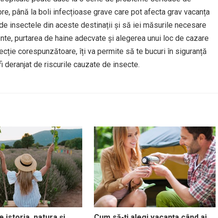
ore, până la boli infecțioase grave care pot afecta grav vacanța
e de insectele din aceste destinații și să iei măsurile necesare
lente, purtarea de haine adecvate și alegerea unui loc de cazare
ecție corespunzătoare, îți va permite să te bucuri în siguranță
fi deranjat de riscurile cauzate de insecte.
 istoria, natura și
Cum să-ți alegi vacanța când ai