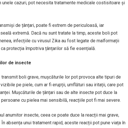
 în unele cazuri, pot necesita tratamente medicale costisitoare și
nsmiși de țânțari, poate fi extrem de periculoasă, iar
seală extremă. Dacă nu sunt tratate la timp, aceste boli pot
enea, infecțiile cu virusul Zika au fost legate de malformații
ca protecția împotriva țânțarilor să fie esențială.
ilor de insecte
 transmit boli grave, mușcăturile lor pot provoca alte tipuri de
zibile pe piele, cum ar fi erupții, umflături sau iritații, care pot
anței. Mușcăturile de țânțari sau de alte insecte pot duce la
or persoane cu pielea mai sensibilă, reacțiile pot fi mai severe.
nul anumitor insecte, ceea ce poate duce la reacții mai grave,
c. În absența unui tratament rapid, aceste reacții pot pune viața în