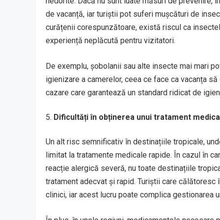
nedorite. Dacă nu sunt luate măsuri de prevenire, 
de vacanță, iar turiștii pot suferi mușcături de inse
curățenii corespunzătoare, există riscul ca insecte
experiență neplăcută pentru vizitatori.
De exemplu, șobolanii sau alte insecte mai mari p
igienizare a camerelor, ceea ce face ca vacanța să 
cazare care garantează un standard ridicat de igienă
Dificultăți în obținerea unui tratament medical
Un alt risc semnificativ în destinațiile tropicale, u
limitat la tratamente medicale rapide. În cazul în 
reacție alergică severă, nu toate destinațiile tropi
tratament adecvat și rapid. Turiștii care călătoresc î
clinici, iar acest lucru poate complica gestionarea 