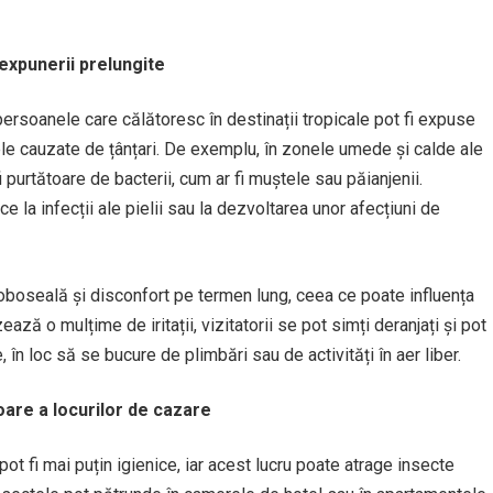
expunerii prelungite
persoanele care călătoresc în destinații tropicale pot fi expuse
 cele cauzate de țânțari. De exemplu, în zonele umede și calde ale
fi purtătoare de bacterii, cum ar fi muștele sau păianjenii.
 la infecții ale pielii sau la dezvoltarea unor afecțiuni de
boseală și disconfort pe termen lung, ceea ce poate influența
ă o mulțime de iritații, vizitatorii se pot simți deranjați și pot
, în loc să se bucure de plimbări sau de activități în aer liber.
are a locurilor de cazare
pot fi mai puțin igienice, iar acest lucru poate atrage insecte