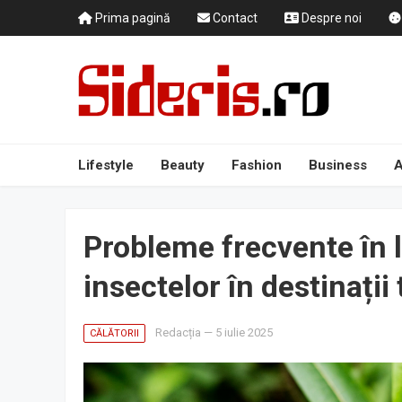
Prima pagină
Contact
Despre noi
Lifestyle
Beauty
Fashion
Business
A
Probleme frecvente în l
insectelor în destinații
Redacția
—
5 iulie 2025
CĂLĂTORII