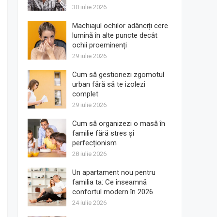
30 iulie 2026
Machiajul ochilor adânciți cere
lumină în alte puncte decât
ochii proeminenți
29 iulie 2026
Cum să gestionezi zgomotul
urban fără să te izolezi
complet
29 iulie 2026
Cum să organizezi o masă în
familie fără stres și
perfecționism
28 iulie 2026
Un apartament nou pentru
familia ta: Ce înseamnă
confortul modern în 2026
24 iulie 2026