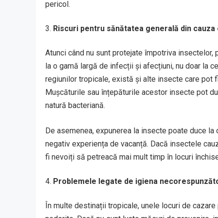
pericol.
Riscuri pentru sănătatea generală din cauza 
Atunci când nu sunt protejate împotriva insectelor, 
la o gamă largă de infecții și afecțiuni, nu doar la
regiunilor tropicale, există și alte insecte care pot 
Mușcăturile sau înțepăturile acestor insecte pot duce
natură bacteriană.
De asemenea, expunerea la insecte poate duce la o
negativ experiența de vacanță. Dacă insectele cauzeaz
fi nevoiți să petreacă mai mult timp în locuri închise
Problemele legate de igiena necorespunzăto
În multe destinații tropicale, unele locuri de cazare 