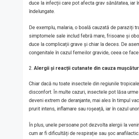
duce la infecții care pot afecta grav sănătatea, iar
îndelungate.
De exemplu, malaria, o boală cauzată de paraziți tra
simptomele sale includ febră mare, frisoane și obo
duce la complicații grave și chiar la deces. De asem
congenitale în cazul femeilor gravide, ceea ce face 
Alergii și reacții cutanate din cauza mușcătur
Chiar dacă nu toate insectele din regiunile tropicale
disconfort. În multe cazuri, insectele pot lăsa urme vi
deveni extrem de deranjante, mai ales în timpul vac
prurit intens, inflamare sau roșeață, iar în cazul un
În plus, unele persoane pot dezvolta alergii la veni
cum ar fi dificultăți de respirație sau șoc anafilacti