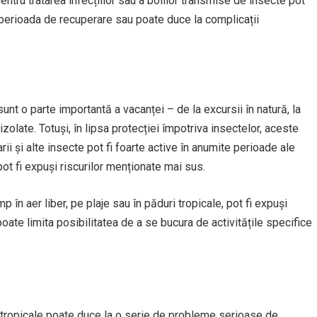
ntru tratarea infecțiilor sau a bolilor transmise de insecte pot
i perioada de recuperare sau poate duce la complicații
r sunt o parte importantă a vacanței – de la excursii în natură, la
izolate. Totuși, în lipsa protecției împotriva insectelor, aceste
rii și alte insecte pot fi foarte active în anumite perioade ale
 pot fi expuși riscurilor menționate mai sus.
 în aer liber, pe plaje sau în păduri tropicale, pot fi expuși
 poate limita posibilitatea de a se bucura de activitățile specifice
le tropicale poate duce la o serie de probleme serioase de