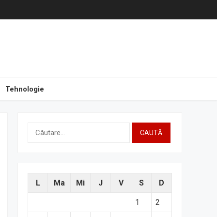
Tehnologie
Caută
după:
L
Ma
Mi
J
V
S
D
1
2