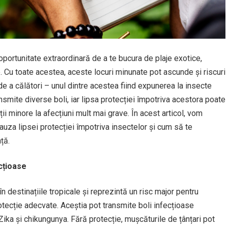
 oportunitate extraordinară de a te bucura de plaje exotice,
. Cu toate acestea, aceste locuri minunate pot ascunde și riscuri
e de a călători – unul dintre acestea fiind expunerea la insecte
ansmite diverse boli, iar lipsa protecției împotriva acestora poate
ii minore la afecțiuni mult mai grave. În acest articol, vom
uza lipsei protecției împotriva insectelor și cum să te
ță.
ecțioase
în destinațiile tropicale și reprezintă un risc major pentru
tecție adecvate. Aceștia pot transmite boli infecțioase
ika și chikungunya. Fără protecție, mușcăturile de țânțari pot