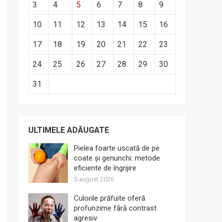
3
4
5
6
7
8
9
10
11
12
13
14
15
16
17
18
19
20
21
22
23
24
25
26
27
28
29
30
31
ULTIMELE ADĂUGATE
Pielea foarte uscată de pe
coate și genunchi: metode
eficiente de îngrijire
5 august 2026
Culorile prăfuite oferă
profunzime fără contrast
agresiv