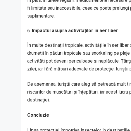
În plus, în unele regiuni, medicamentele necesare pe
fi limitate sau inaccesibile, ceea ce poate prelung
suplimentare.
Impactul asupra activităților în aer liber
În multe destinații tropicale, activitățile în aer libe
drumeții în păduri tropicale sau snorkeling pe plaje 
activități pot deveni periculoase și neplăcute. Țânța
zilei, iar fără măsuri adecvate de protecție, turiștii
De asemenea, turiștii care aleg să petreacă mult timp
riscurilor de mușcături și înțepături, iar acest lucru
destinației.
Concluzie
Lipsa protecției împotriva insectelor în destinații