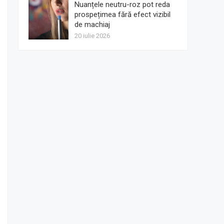
Nuanțele neutru-roz pot reda
prospețimea fără efect vizibil
de machiaj
20 iulie 2026