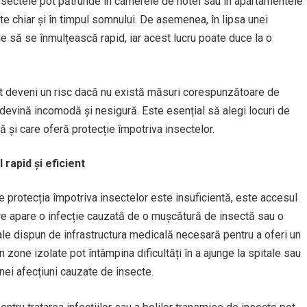
insectele pot pătrunde în camerele de hotel sau în apartamentele
cte chiar și în timpul somnului. De asemenea, în lipsa unei
le să se înmulțească rapid, iar acest lucru poate duce la o
ot deveni un risc dacă nu există măsuri corespunzătoare de
devină incomodă și nesigură. Este esențial să alegi locuri de
 și care oferă protecție împotriva insectelor.
 rapid și eficient
nde protecția împotriva insectelor este insuficientă, este accesul
care apare o infecție cauzată de o mușcătură de insectă sau o
cale dispun de infrastructura medicală necesară pentru a oferi un
n zone izolate pot întâmpina dificultăți în a ajunge la spitale sau
unei afecțiuni cauzate de insecte.