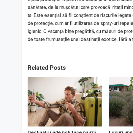
sănătate, de la mușcături care provoacă iritații min
ta. Este esențial să fii conștient de riscurile legat
de protecție, cum ar fi utilizarea de spray-uri repe
igienic. O vacanță bine pregătită, cu măsuri de prot
de toate frumusețile unei destinații exotice, fără a 
Related Posts
Destinații unde poți face pauză
Locuri unde