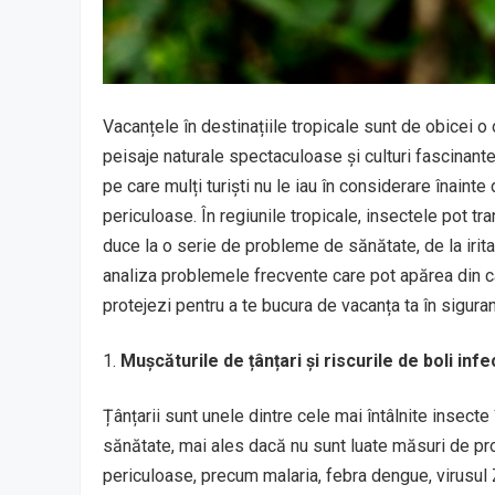
Vacanțele în destinațiile tropicale sunt de obicei o
peisaje naturale spectaculoase și culturi fascinante
pe care mulți turiști nu le iau în considerare înaint
periculoase. În regiunile tropicale, insectele pot tr
duce la o serie de probleme de sănătate, de la iritaț
analiza problemele frecvente care pot apărea din ca
protejezi pentru a te bucura de vacanța ta în siguran
Mușcăturile de țânțari și riscurile de boli inf
Țânțarii sunt unele dintre cele mai întâlnite insecte 
sănătate, mai ales dacă nu sunt luate măsuri de pro
periculoase, precum malaria, febra dengue, virusul Z