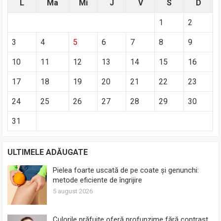
L
Ma
Mi
J
V
S
D
1
2
3
4
5
6
7
8
9
10
11
12
13
14
15
16
17
18
19
20
21
22
23
24
25
26
27
28
29
30
31
ULTIMELE ADĂUGATE
Pielea foarte uscată de pe coate și genunchi:
metode eficiente de îngrijire
5 august 2026
Culorile prăfuite oferă profunzime fără contrast