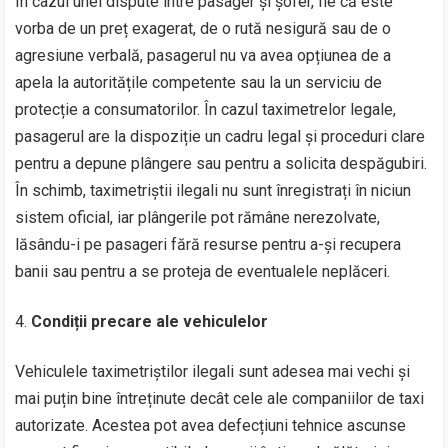
În cazul unei dispute între pasager și șofer, fie că este
vorba de un preț exagerat, de o rută nesigură sau de o
agresiune verbală, pasagerul nu va avea opțiunea de a
apela la autoritățile competente sau la un serviciu de
protecție a consumatorilor. În cazul taximetrelor legale,
pasagerul are la dispoziție un cadru legal și proceduri clare
pentru a depune plângere sau pentru a solicita despăgubiri.
În schimb, taximetriștii ilegali nu sunt înregistrați în niciun
sistem oficial, iar plângerile pot rămâne nerezolvate,
lăsându-i pe pasageri fără resurse pentru a-și recupera
banii sau pentru a se proteja de eventualele neplăceri.
Condiții precare ale vehiculelor
Vehiculele taximetriștilor ilegali sunt adesea mai vechi și
mai puțin bine întreținute decât cele ale companiilor de taxi
autorizate. Acestea pot avea defecțiuni tehnice ascunse