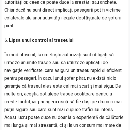
autorităților, ceea ce poate duce la arestări sau anchete.
Chiar dacă nu sunt direct implicați, pasagerii pot fi victime
colaterale ale unor activități ilegale desfășurate de șoferii
pirat.
Lipsa unui control al traseului
În mod obișnuit, taximetriștii autorizați sunt obligați să
urmeze anumite trasee sau să utilizeze aplicații de
navigație verificate, care asigură un traseu rapid și eficient
pentru pasageri. În cazul unui șofer pirat, nu există nicio
garanție că traseul ales este cel mai scurt și mai sigur. De
multe ori, aceștia pot alege trasee ocolitoare pentru a
crește tariful, iar pasagerii riscă să fie duși pe drumuri mai
puțin sigure sau care sunt mai supuse traficului intens.
Acest lucru poate duce nu doar la o experiență de călătorie
mai lungă și mai stresantă, ci și la un consum mai mare de