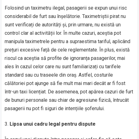
Folosind un taximetru ilegal, pasagerii se expun unui risc
considerabil de furt sau înșelătorie. Taximetriștii pirat nu
sunt verificați de autorități și, prin urmare, nu există un
control clar al activității lor. În multe cazuri, aceștia pot
manipula taximetrele pentru a supraestima tariful, aplicând
prețuri excesive față de cele reglementate. În plus, există
riscul ca aceștia să profite de ignoranța pasagerilor, mai
ales în cazul celor care nu sunt familiarizați cu tarifele
standard sau cu traseele din oraș. Astfel, costurile
călătoriei pot ajunge să fie mult mai mari decât ar fi fost
într-un taxi licențiat. De asemenea, pot apărea cazuri de furt
de bunuri personale sau chiar de agresiune fizică, întrucât
pasagerii nu pot fi siguri de intențiile șoferului.
Lipsa unui cadru legal pentru dispute