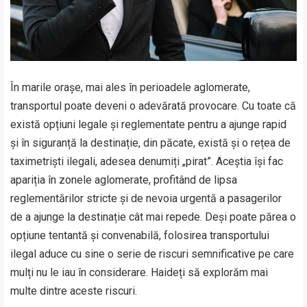
În marile orașe, mai ales în perioadele aglomerate,
transportul poate deveni o adevărată provocare. Cu toate că
există opțiuni legale și reglementate pentru a ajunge rapid
și în siguranță la destinație, din păcate, există și o rețea de
taximetriști ilegali, adesea denumiți „pirat”. Aceștia își fac
apariția în zonele aglomerate, profitând de lipsa
reglementărilor stricte și de nevoia urgentă a pasagerilor
de a ajunge la destinație cât mai repede. Deși poate părea o
opțiune tentantă și convenabilă, folosirea transportului
ilegal aduce cu sine o serie de riscuri semnificative pe care
mulți nu le iau în considerare. Haideți să explorăm mai
multe dintre aceste riscuri.