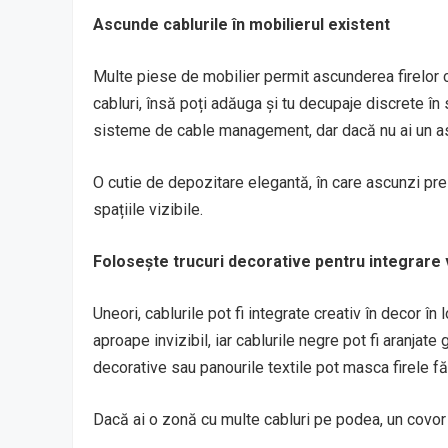
Ascunde cablurile în mobilierul existent
Multe piese de mobilier permit ascunderea firelor 
cabluri, însă poți adăuga și tu decupaje discrete î
sisteme de cable management, dar dacă nu ai un ast
O cutie de depozitare elegantă, în care ascunzi prel
spațiile vizibile.
Folosește trucuri decorative pentru integrare 
Uneori, cablurile pot fi integrate creativ în decor î
aproape invizibil, iar cablurile negre pot fi aranjat
decorative sau panourile textile pot masca firele fă
Dacă ai o zonă cu multe cabluri pe podea, un covor