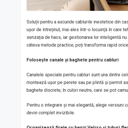
Soluții pentru a ascunde cablurile inestetice din ca
ușor de întreținut, mai ales într-o locuință în care t
senzația de haos, iar gestionarea lor inteligentă nu 
câteva metode practice, poți transforma rapid orice
Folosește canale și baghete pentru cabluri
Canalele speciale pentru cabluri sunt una dintre cel
montează ușor pe perete sau pe plintă și permit asc
baghete discrete, în culori neutre, care se pot camu
Pentru o integrare și mai elegantă, alege versiuni c
devin complet invizibile.
Organizează firele cu benzi Velcro și tuburi flex