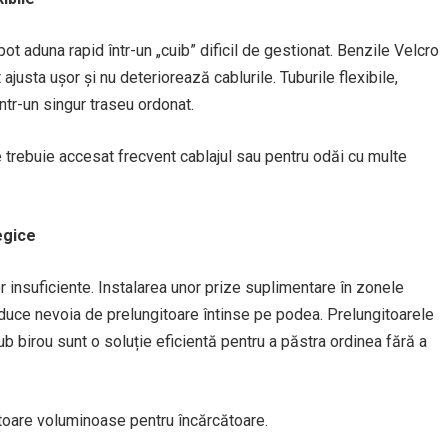
 pot aduna rapid într-un „cuib” dificil de gestionat. Benzile Velcro
ajusta ușor și nu deteriorează cablurile. Tuburile flexibile,
ntr-un singur traseu ordonat.
e trebuie accesat frecvent cablajul sau pentru odăi cu multe
egice
 insuficiente. Instalarea unor prize suplimentare în zonele
reduce nevoia de prelungitoare întinse pe podea. Prelungitoarele
 birou sunt o soluție eficientă pentru a păstra ordinea fără a
toare voluminoase pentru încărcătoare.