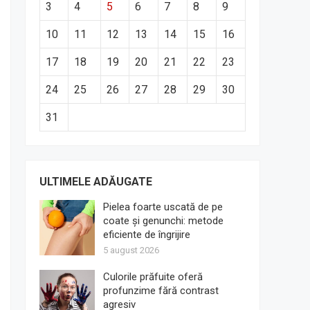
3
4
5
6
7
8
9
10
11
12
13
14
15
16
17
18
19
20
21
22
23
24
25
26
27
28
29
30
31
ULTIMELE ADĂUGATE
Pielea foarte uscată de pe
coate și genunchi: metode
eficiente de îngrijire
5 august 2026
Culorile prăfuite oferă
profunzime fără contrast
agresiv