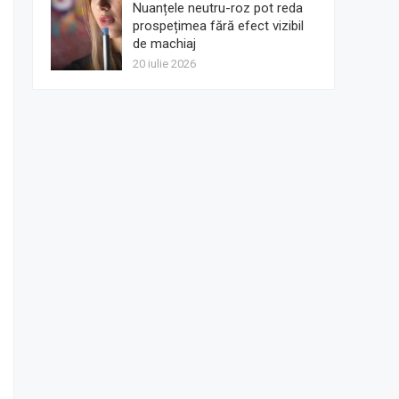
Nuanțele neutru-roz pot reda
prospețimea fără efect vizibil
de machiaj
20 iulie 2026