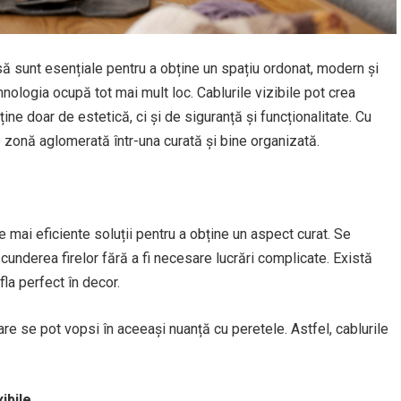
să sunt esențiale pentru a obține un spațiu ordonat, modern și
ehnologia ocupă tot mai mult loc. Cablurile vizibile pot crea
ține doar de estetică, ci și de siguranță și funcționalitate. Cu
 zonă aglomerată într-una curată și bine organizată.
e mai eficiente soluții pentru a obține un aspect curat. Se
underea firelor fără a fi necesare lucrări complicate. Există
fla perfect în decor.
are se pot vopsi în aceeași nuanță cu peretele. Astfel, cablurile
ibile