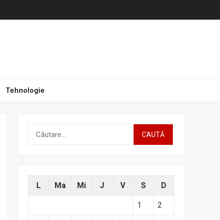
Tehnologie
Caută
după:
L
Ma
Mi
J
V
S
D
1
2