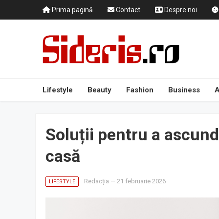
Prima pagină
Contact
Despre noi
Lifestyle
Beauty
Fashion
Business
A
Soluții pentru a ascund
casă
Redacția
—
21 februarie 2026
LIFESTYLE