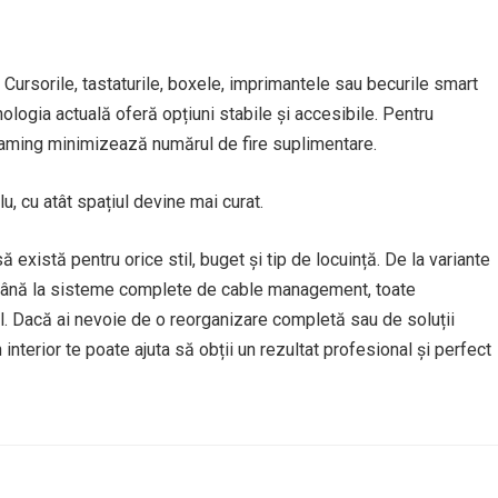
 Cursorile, tastaturile, boxele, imprimantele sau becurile smart
nologia actuală oferă opțiuni stabile și accesibile. Pentru
eaming minimizează numărul de fire suplimentare.
, cu atât spațiul devine mai curat.
ă există pentru orice stil, buget și tip de locuință. De la variante
 până la sisteme complete de cable management, toate
ual. Dacă ai nevoie de o reorganizare completă sau de soluții
interior te poate ajuta să obții un rezultat profesional și perfect