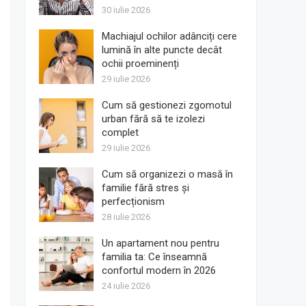
30 iulie 2026
Machiajul ochilor adânciți cere
lumină în alte puncte decât
ochii proeminenți
29 iulie 2026
Cum să gestionezi zgomotul
urban fără să te izolezi
complet
29 iulie 2026
Cum să organizezi o masă în
familie fără stres și
perfecționism
28 iulie 2026
Un apartament nou pentru
familia ta: Ce înseamnă
confortul modern în 2026
24 iulie 2026