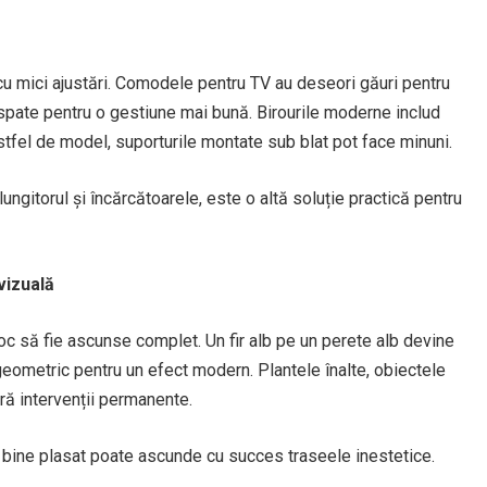
cu mici ajustări. Comodele pentru TV au deseori găuri pentru
n spate pentru o gestiune mai bună. Birourile moderne includ
fel de model, suporturile montate sub blat pot face minuni.
ungitorul și încărcătoarele, este o altă soluție practică pentru
vizuală
n loc să fie ascunse complet. Un fir alb pe un perete alb devine
e geometric pentru un efect modern. Plantele înalte, obiectele
ră intervenții permanente.
 bine plasat poate ascunde cu succes traseele inestetice.