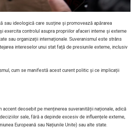
ică sau ideologică care susține și promovează apărarea
și exercita controlul asupra propriilor afaceri interne și externe
 state sau organizații internaționale. Suveranismul este strâns
jarea intereselor unui stat față de presiunile externe, inclusiv
mul, cum se manifestă acest curent politic și ce implicații
n accent deosebit pe menținerea suveranității naționale, adică
 deciziilor sale, fără a depinde excesiv de influențele externe,
Uniunea Europeană sau Națiunile Unite) sau alte state.