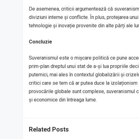
De asemenea, criticii argumentează că suveranismul
diviziuni interne și conflicte. În plus, protejarea un
tehnologie și inovație provenite din alte părți ale lu
Concluzie
Suveranismul este o mișcare politică ce pune accen
prim-plan dreptul unui stat de a-și lua propriile dec
puternici, mai ales în contextul globalizării și criz
critici care se tem că ar putea duce la izolaționism 
provocările globale sunt complexe, suveranismul con
și economice din întreaga lume.
Related Posts