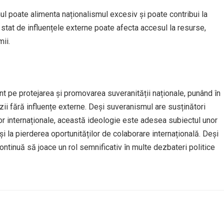
 poate alimenta naționalismul excesiv și poate contribui la
ui stat de influențele externe poate afecta accesul la resurse,
mii.
t pe protejarea și promovarea suveranității naționale, punând în
izii fără influențe externe. Deși suveranismul are susținători
elor internaționale, această ideologie este adesea subiectul unor
și la pierderea oportunităților de colaborare internațională. Deși
tinuă să joace un rol semnificativ în multe dezbateri politice