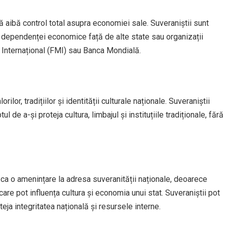
ă aibă control total asupra economiei sale. Suveraniștii sunt
a dependenței economice față de alte state sau organizații
 Internațional (FMI) sau Banca Mondială.
ilor, tradițiilor și identității culturale naționale. Suveraniștii
 de a-și proteja cultura, limbajul și instituțiile tradiționale, fără
 ca o amenințare la adresa suveranității naționale, deoarece
e pot influența cultura și economia unui stat. Suveraniștii pot
teja integritatea națională și resursele interne.