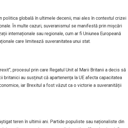
politica globală în ultimele decenii, mai ales în contextul crizei
ionale. În multe cazuri, suveranismul se manifestă prin mișcări
izații internaționale sau regionale, cum ar fi Uniunea Europeană
aționale care limitează suveranitatea unui stat.
it”, procesul prin care Regatul Unit al Marii Britanii a decis să
 britanici au susținut că apartenența la UE afecta capacitatea
economice, iar Brexitul a fost văzut ca o victorie a suveranității
știgat teren în ultimii ani. Partide populiste sau naționaliste din