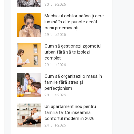
30 iulie 2026
Machiajul ochilor adânciți cere
lumină în alte puncte decât
ochii proeminenți
29 iulie 2026
Cum să gestionezi zgomotul
urban fără să te izolezi
complet
29 iulie 2026
Cum să organizezi o masă în
familie fără stres și
perfecționism
28 iulie 2026
Un apartament nou pentru
familia ta: Ce înseamnă
confortul modern în 2026
24 iulie 2026