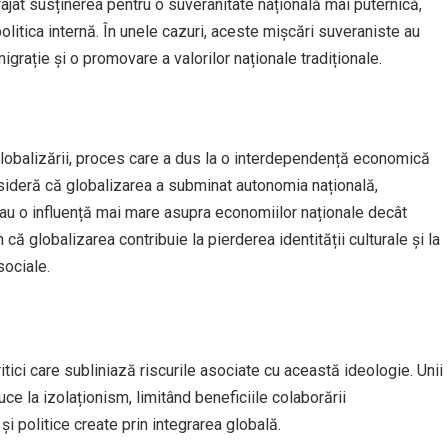
urajat susținerea pentru o suveranitate națională mai puternică,
 politica internă. În unele cazuri, aceste mișcări suveraniste au
migrație și o promovare a valorilor naționale tradiționale.
globalizării, proces care a dus la o interdependență economică
onsideră că globalizarea a subminat autonomia națională,
 au o influență mai mare asupra economiilor naționale decât
ă globalizarea contribuie la pierderea identității culturale și la
sociale.
itici care subliniază riscurile asociate cu această ideologie. Unii
e la izolaționism, limitând beneficiile colaborării
i politice create prin integrarea globală.