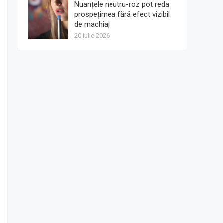
Nuanțele neutru-roz pot reda
prospețimea fără efect vizibil
de machiaj
20 iulie 2026