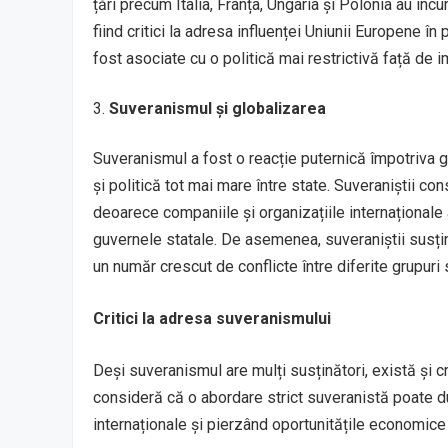
țări precum Italia, Franța, Ungaria și Polonia au înc
fiind critici la adresa influenței Uniunii Europene în
fost asociate cu o politică mai restrictivă față de i
Suveranismul și globalizarea
Suveranismul a fost o reacție puternică împotriva 
și politică tot mai mare între state. Suveraniștii c
deoarece companiile și organizațiile internaționale
guvernele statale. De asemenea, suveraniștii susțin c
un număr crescut de conflicte între diferite grupuri 
Critici la adresa suveranismului
Deși suveranismul are mulți susținători, există și cr
consideră că o abordare strict suveranistă poate duc
internaționale și pierzând oportunitățile economice ș