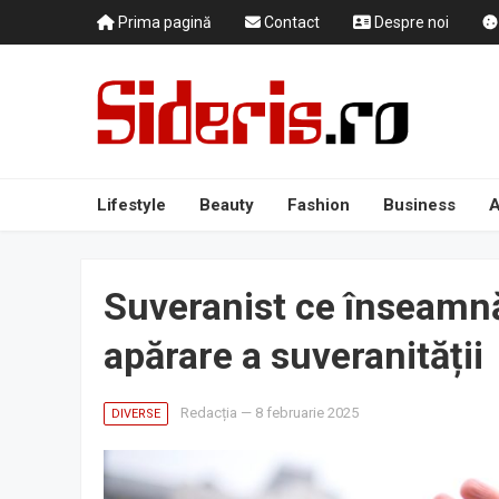
Prima pagină
Contact
Despre noi
Lifestyle
Beauty
Fashion
Business
A
Suveranist ce înseamnă
apărare a suveranității
Redacția
—
8 februarie 2025
DIVERSE