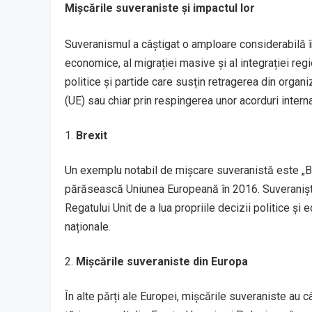
Mișcările suveraniste și impactul lor
Suveranismul a câștigat o amploare considerabilă în 
economice, al migrației masive și al integrației reg
politice și partide care susțin retragerea din organ
(UE) sau chiar prin respingerea unor acorduri intern
Brexit
Un exemplu notabil de mișcare suveranistă este „Brex
părăsească Uniunea Europeană în 2016. Suveraniștii
Regatului Unit de a lua propriile decizii politice și 
naționale.
Mișcările suveraniste din Europa
În alte părți ale Europei, mișcările suveraniste au câ