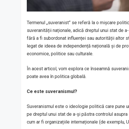
Termenul „suveranist” se referă la o mișcare polit
suveranității naționale, adică dreptul unui stat de a-
fără a fi subordonat influenței sau autorității altor
legat de ideea de independență națională și de prote
economice, politice sau culturale.
În acest articol, vom explora ce înseamnă suveranis
poate avea în politica globală.
Ce este suveranismul?
Suveranismul este o ideologie politică care pune u
pe dreptul unui stat de a-și păstra controlul asupra
cum ar fi organizațiile internaționale (de exemplu, 