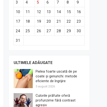
3
4
5
6
7
8
9
10
11
12
13
14
15
16
17
18
19
20
21
22
23
24
25
26
27
28
29
30
31
ULTIMELE ADĂUGATE
Pielea foarte uscată de pe
coate și genunchi: metode
eficiente de îngrijire
5 august 2026
Culorile prăfuite oferă
profunzime fără contrast
agresiv