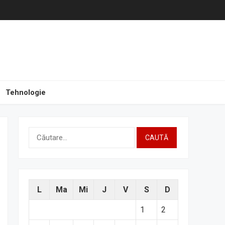
Tehnologie
Caută
după:
L
Ma
Mi
J
V
S
D
1
2