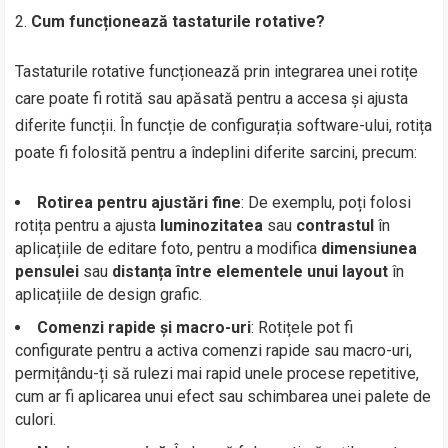
Cum funcționează tastaturile rotative?
Tastaturile rotative funcționează prin integrarea unei rotițe
care poate fi rotită sau apăsată pentru a accesa și ajusta
diferite funcții. În funcție de configurația software-ului, rotița
poate fi folosită pentru a îndeplini diferite sarcini, precum:
Rotirea pentru ajustări fine
: De exemplu, poți folosi
rotița pentru a ajusta
luminozitatea
sau
contrastul
în
aplicațiile de editare foto, pentru a modifica
dimensiunea
pensulei
sau
distanța între elementele unui layout
în
aplicațiile de design grafic.
Comenzi rapide și macro-uri
: Rotițele pot fi
configurate pentru a activa comenzi rapide sau macro-uri,
permițându-ți să rulezi mai rapid unele procese repetitive,
cum ar fi aplicarea unui efect sau schimbarea unei palete de
culori.