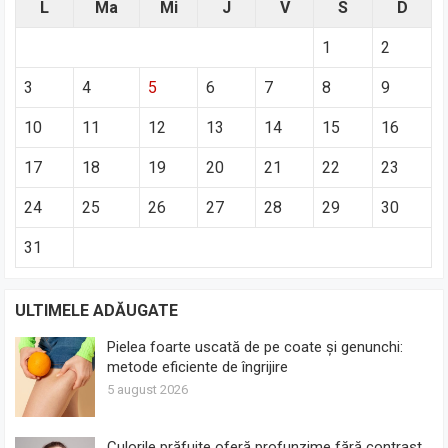
L
Ma
Mi
J
V
S
D
1
2
3
4
5
6
7
8
9
10
11
12
13
14
15
16
17
18
19
20
21
22
23
24
25
26
27
28
29
30
31
ULTIMELE ADĂUGATE
Pielea foarte uscată de pe coate și genunchi:
metode eficiente de îngrijire
5 august 2026
Culorile prăfuite oferă profunzime fără contrast