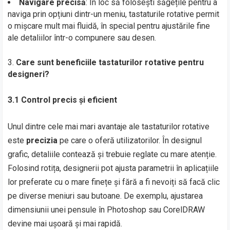
Navigare precisă
: În loc să folosești săgețile pentru a
naviga prin opțiuni dintr-un meniu, tastaturile rotative permit
o mișcare mult mai fluidă, în special pentru ajustările fine
ale detaliilor într-o compunere sau desen.
Care sunt beneficiile tastaturilor rotative pentru
designeri?
3.1 Control precis și eficient
Unul dintre cele mai mari avantaje ale tastaturilor rotative
este
precizia
pe care o oferă utilizatorilor. În designul
grafic, detaliile contează și trebuie reglate cu mare atenție.
Folosind rotița, designerii pot ajusta parametrii în aplicațiile
lor preferate cu o mare finețe și fără a fi nevoiți să facă clic
pe diverse meniuri sau butoane. De exemplu, ajustarea
dimensiunii unei pensule în Photoshop sau CorelDRAW
devine mai ușoară și mai rapidă.