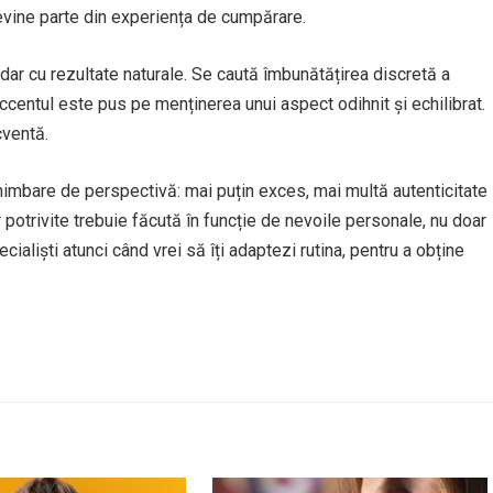
devine parte din experiența de cumpărare.
ar cu rezultate naturale. Se caută îmbunătățirea discretă a
Accentul este pus pe menținerea unui aspect odihnit și echilibrat.
cventă.
himbare de perspectivă: mai puțin exces, mai multă autenticitate
 potrivite trebuie făcută în funcție de nevoile personale, nu doar
ialiști atunci când vrei să îți adaptezi rutina, pentru a obține