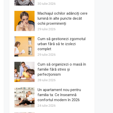
30 iulie 2026
Machiajul ochilor adânciți cere
lumină în alte puncte decât
ochii proeminenți
29 iulie 2026
Cum să gestionezi zgomotul
urban fără să te izolezi
complet
29 iulie 2026
Cum să organizezi o masă în
familie fără stres și
perfecționism
28 iulie 2026
Un apartament nou pentru
familia ta: Ce înseamnă
confortul modern în 2026
24 iulie 2026