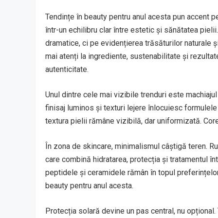
Tendințe în beauty pentru anul acesta pun accent pe 
într-un echilibru clar între estetic și sănătatea pi
dramatice, ci pe evidențierea trăsăturilor naturale ș
mai atenți la ingrediente, sustenabilitate și rezulta
autenticitate.
Unul dintre cele mai vizibile trenduri este machiaju
finisaj luminos și texturi lejere înlocuiesc formule
textura pielii rămâne vizibilă, dar uniformizată. Cor
În zona de skincare, minimalismul câștigă teren. Rut
care combină hidratarea, protecția și tratamentul î
peptidele și ceramidele rămân în topul preferințelor
beauty pentru anul acesta.
Protecția solară devine un pas central, nu opțional