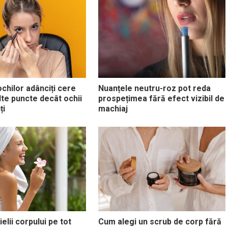
ochilor adânciți cere
Nuanțele neutru-roz pot reda
lte puncte decât ochii
prospețimea fără efect vizibil de
ți
machiaj
ielii corpului pe tot
Cum alegi un scrub de corp fără