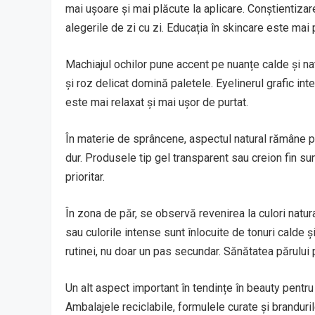
mai ușoare și mai plăcute la aplicare. Conștientizare
alegerile de zi cu zi. Educația în skincare este mai
Machiajul ochilor pune accent pe nuanțe calde și nat
și roz delicat domină paletele. Eyelinerul grafic int
este mai relaxat și mai ușor de purtat.
În materie de sprâncene, aspectul natural rămâne pre
dur. Produsele tip gel transparent sau creion fin su
prioritar.
În zona de păr, se observă revenirea la culori natura
sau culorile intense sunt înlocuite de tonuri calde și
rutinei, nu doar un pas secundar. Sănătatea părului 
Un alt aspect important în tendințe în beauty pentr
Ambalajele reciclabile, formulele curate și branduri