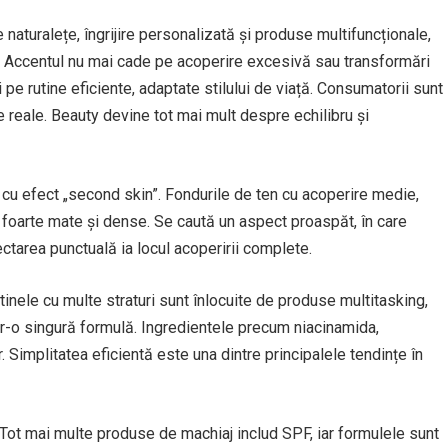
naturalețe, îngrijire personalizată și produse multifuncționale,
elii. Accentul nu mai cade pe acoperire excesivă sau transformări
i pe rutine eficiente, adaptate stilului de viață. Consumatorii sunt
te reale. Beauty devine tot mai mult despre echilibru și
l cu efect „second skin”. Fondurile de ten cu acoperire medie,
le foarte mate și dense. Se caută un aspect proaspăt, în care
ectarea punctuală ia locul acoperirii complete.
inele cu multe straturi sunt înlocuite de produse multitasking,
ntr-o singură formulă. Ingredientele precum niacinamida,
. Simplitatea eficientă este una dintre principalele tendințe în
. Tot mai multe produse de machiaj includ SPF, iar formulele sunt