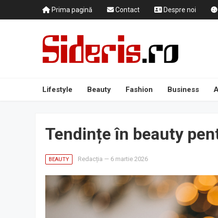
Prima pagină
Contact
Despre noi
Lifestyle
Beauty
Fashion
Business
A
Tendințe în beauty pen
Redacția
—
6 martie 2026
BEAUTY