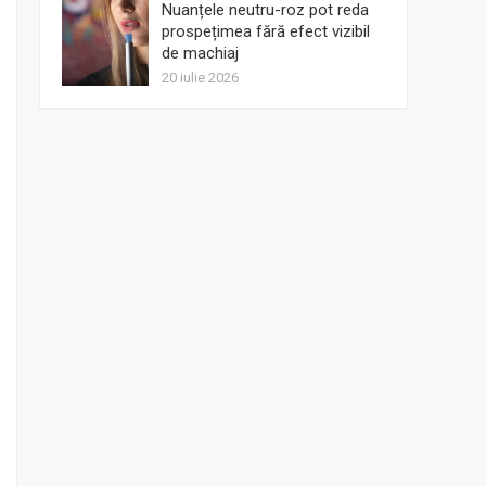
Nuanțele neutru-roz pot reda
prospețimea fără efect vizibil
de machiaj
20 iulie 2026