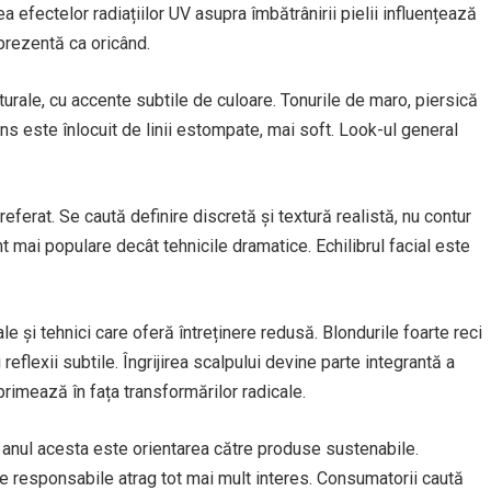
a efectelor radiațiilor UV asupra îmbătrânirii pielii influențează
 prezentă ca oricând.
urale, cu accente subtile de culoare. Tonurile de maro, piersică
ens este înlocuit de linii estompate, mai soft. Look-ul general
ferat. Se caută definire discretă și textură realistă, nu contur
nt mai populare decât tehnicile dramatice. Echilibrul facial este
le și tehnici care oferă întreținere redusă. Blondurile foarte reci
 reflexii subtile. Îngrijirea scalpului devine parte integrantă a
primează în fața transformărilor radicale.
u anul acesta este orientarea către produse sustenabile.
le responsabile atrag tot mai mult interes. Consumatorii caută