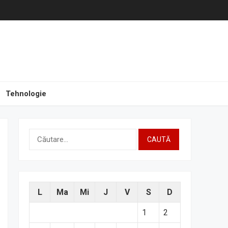
Tehnologie
Caută
după:
L
Ma
Mi
J
V
S
D
1
2