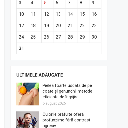
3
4
5
6
7
8
9
10
11
12
13
14
15
16
17
18
19
20
21
22
23
24
25
26
27
28
29
30
31
ULTIMELE ADĂUGATE
Pielea foarte uscată de pe
coate și genunchi: metode
eficiente de îngrijire
5 august 2026
Culorile prăfuite oferă
profunzime fără contrast
agresiv