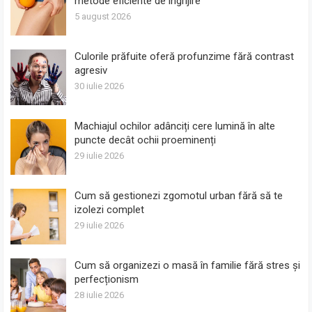
metode eficiente de îngrijire
5 august 2026
Culorile prăfuite oferă profunzime fără contrast
agresiv
30 iulie 2026
Machiajul ochilor adânciți cere lumină în alte
puncte decât ochii proeminenți
29 iulie 2026
Cum să gestionezi zgomotul urban fără să te
izolezi complet
29 iulie 2026
Cum să organizezi o masă în familie fără stres și
perfecționism
28 iulie 2026