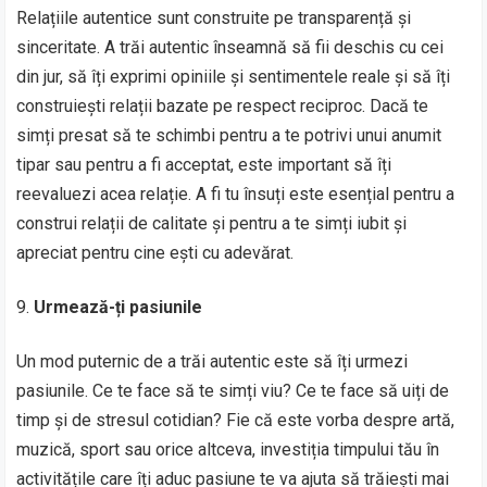
Relațiile autentice sunt construite pe transparență și
sinceritate. A trăi autentic înseamnă să fii deschis cu cei
din jur, să îți exprimi opiniile și sentimentele reale și să îți
construiești relații bazate pe respect reciproc. Dacă te
simți presat să te schimbi pentru a te potrivi unui anumit
tipar sau pentru a fi acceptat, este important să îți
reevaluezi acea relație. A fi tu însuți este esențial pentru a
construi relații de calitate și pentru a te simți iubit și
apreciat pentru cine ești cu adevărat.
Urmează-ți pasiunile
Un mod puternic de a trăi autentic este să îți urmezi
pasiunile. Ce te face să te simți viu? Ce te face să uiți de
timp și de stresul cotidian? Fie că este vorba despre artă,
muzică, sport sau orice altceva, investiția timpului tău în
activitățile care îți aduc pasiune te va ajuta să trăiești mai