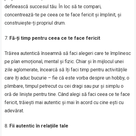
definească succesul tău. În loc să te compari,
concentrează-te pe ceea ce te face fericit și împlinit, și
construiește-ți propriul drum.
Fă-ți timp pentru ceea ce te face fericit
Trăirea autentică înseamnă să faci alegeri care te împlinesc
pe plan emoțional, mental și fizic. Chiar și în mijlocul unei
zile aglomerate, încearcă să îți faci timp pentru activitățile
care îți aduc bucurie – fie că este vorba despre un hobby, o
plimbare, timpul petrecut cu cei dragi sau pur și simplu o
oră de liniște pentru tine. Când alegi să faci ceea ce te face
fericit, trăiești mai autentic și mai în acord cu cine ești cu
adevărat.
Fii autentic în relațiile tale