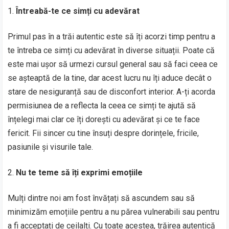
Întreabă-te ce simți cu adevărat
Primul pas în a trăi autentic este să îți acorzi timp pentru a
te întreba ce simți cu adevărat în diverse situații. Poate că
este mai ușor să urmezi cursul general sau să faci ceea ce
se așteaptă de la tine, dar acest lucru nu îți aduce decât o
stare de nesiguranță sau de disconfort interior. A-ți acorda
permisiunea de a reflecta la ceea ce simți te ajută să
înțelegi mai clar ce îți dorești cu adevărat și ce te face
fericit. Fii sincer cu tine însuți despre dorințele, fricile,
pasiunile și visurile tale.
Nu te teme să îți exprimi emoțiile
Mulți dintre noi am fost învățați să ascundem sau să
minimizăm emoțiile pentru a nu părea vulnerabili sau pentru
a fi acceptați de ceilalți. Cu toate acestea, trăirea autentică