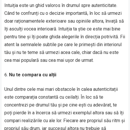
Intuiția este un ghid valoros în drumul spre autenticitate.
Când te confrunți cu o decizie importantă, în loc să urmezi
doar raționamentele exterioare sau opiniile altora, învață să
îți asculți vocea interioară. Intuiția ta știe ce este mai bine
pentru tine și îți poate ghida alegerile în direcția potrivită. Fii
atent la semnalele subtile pe care le primești din interiorul
tău și nu te teme să urmezi acea cale, chiar dacă nu este
cea mai populară sau cea mai ușor de urmat.
Nu te compara cu alții
Unul dintre cele mai mari obstacole în calea autenticitații
este comparația constantă cu ceilalți. În loc să te
concentrezi pe drumul tău și pe cine ești cu adevărat, te
poți pierde în a încerca să urmezi exemplul altora sau să îți
compari realizările cu ale lor. Fiecare are propriul său ritm și
propriul său drum, iar succesul altora nu trebuie să