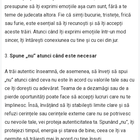
presupune să îți exprimi emoțiile așa cum sunt, fără a te
teme de judecata altora. Fie că simți bucurie, tristețe, frică
sau furie, este esențial să îți recunoști și să îți accepți
aceste trăiri. Atunci când îți exprimi emoțiile într-un mod
sincer, îți întărești conexiunea cu tine și cu cei din jur.
Spune „nu” atunci când este necesar
A trăi autentic înseamnă, de asemenea, să înveți să spui
„nu” atunci când ceva nu este în acord cu valorile tale sau cu
ce îți dorești cu adevărat. Teama de a dezamăgi sau de a
pierde oportunități poate face să accepți lucruri care nu te
împlinesc. Însă, învățând să îți stabilești limite clare și să
refuzi cerințele sau cerințele externe care nu se potrivesc
cu nevoile tale, vei proteja autenticitatea ta. Spunând „nu”, îți
protejezi timpul, energia și starea de bine, ceea ce îți va
permite să trăiești mai în acord cu tine însuți.