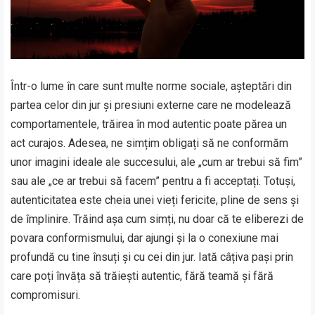
Într-o lume în care sunt multe norme sociale, așteptări din
partea celor din jur și presiuni externe care ne modelează
comportamentele, trăirea în mod autentic poate părea un
act curajos. Adesea, ne simțim obligați să ne conformăm
unor imagini ideale ale succesului, ale „cum ar trebui să fim”
sau ale „ce ar trebui să facem” pentru a fi acceptați. Totuși,
autenticitatea este cheia unei vieți fericite, pline de sens și
de împlinire. Trăind așa cum simți, nu doar că te eliberezi de
povara conformismului, dar ajungi și la o conexiune mai
profundă cu tine însuți și cu cei din jur. Iată câțiva pași prin
care poți învăța să trăiești autentic, fără teamă și fără
compromisuri.