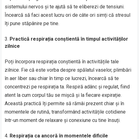
sistemului nervos și te ajută să te eliberezi de tensiuni.
Încearcă să faci acest lucru ori de câte ori simți că stresul
îți pune stăpânire pe tine.
Practică respirația conștientă în timpul activităților
zilnice
Poți încorpora respirația conștientă în activitățile tale
zilnice. Fie că este vorba despre spălatul vaselor, plimbări
în aer liber sau chiar în timp ce lucrezi, încearcă să te
concentrezi pe respirația ta. Respiră adânc și regulat, fiind
atent la cum corpul tău se mișcă și la fiecare expirație.
Această practică îți permite să rămâi prezent chiar și în
momentele de rutină, transformând activitățile cotidiene
într-un moment de relaxare și conexiune cu tine însuți.
Respirația ca ancoră în momentele dificile