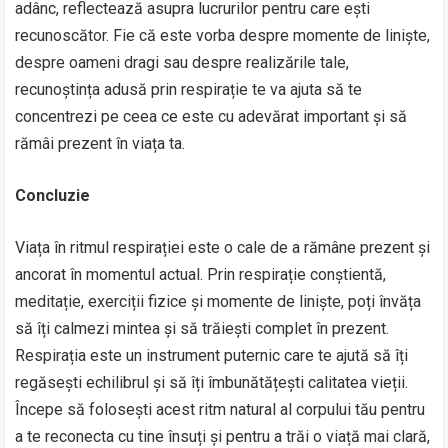
adânc, reflectează asupra lucrurilor pentru care ești
recunoscător. Fie că este vorba despre momente de liniște,
despre oameni dragi sau despre realizările tale,
recunoștința adusă prin respirație te va ajuta să te
concentrezi pe ceea ce este cu adevărat important și să
rămâi prezent în viața ta.
Concluzie
Viața în ritmul respirației este o cale de a rămâne prezent și
ancorat în momentul actual. Prin respirație conștientă,
meditație, exerciții fizice și momente de liniște, poți învăța
să îți calmezi mintea și să trăiești complet în prezent.
Respirația este un instrument puternic care te ajută să îți
regăsești echilibrul și să îți îmbunătățești calitatea vieții.
Începe să folosești acest ritm natural al corpului tău pentru
a te reconecta cu tine însuți și pentru a trăi o viață mai clară,