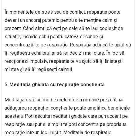
În momentele de stres sau de conflict, respirația poate
deveni un ancoraj puternic pentru a te menține calm și
prezent. Când simți că ești pe cale să te lași copleșit de
situație, închide ochii pentru câteva secunde și
concentrează-te pe respirație. Respirația adâncă te ajută să
îți regăsești echilibrul și să iei decizii mai clare. În loc să
reacționezi impulsiv, respirația te va ajuta să îți liniștești
mintea și să îți regăsești calmul.
Meditația ghidată cu respirație conștientă
Meditația este un mod excelent de a rămâne prezent, iar
adăugarea respirației conștiente poate amplifica beneficiile
acesteia. Poți asculta meditații ghidate care pun accent pe
respirație sau pur și simplu te poți concentra pe propria ta
respirație într-un loc liniștit. Meditația de respirație