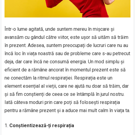
Într-o lume agitată, unde suntem mereu în mișcare și
avansăm cu gândul către viitor, este ușor să uităm să trăim
în prezent. Adesea, suntem preocupați de lucruri care nu au
încă loc în viața noastră sau de probleme care s-au petrecut
deja, dar care încă ne consumă energia. Un mod simplu și
eficient de a rămâne ancorat în momentul prezent este să
ne conectăm la ritmul respirației. Respirația este un
element esențial al vieții, care ne ajută nu doar să trăim, dar
și să fim conștienți de ceea ce se întâmplă în jurul nostru.
Iată câteva moduri prin care poți să folosești respirația
pentru a rămâne prezent și a aduce mai mult calm în viața ta.
Conștientizează-ți respirația