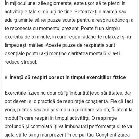
În mijlocul unei zile aglomerate, este ușor să te pierzi în
activitățile tale și să uiți de tine. Setează-ți o alarmă sau
adu-ți aminte să iei pauze scurte pentru a respira adânc și a
te reconecta cu momentul prezent. Poate fi un simplu
exercițiu de 5 minute, în care respiri adânc, te relaxezi și îți
limpezești mintea. Aceste pauze de respirație sunt
esențiale pentru a-ți menține claritatea mentală și a-ți
reduce stresul.
Învață să respiri corect în timpul exercițiilor fizice
Exercițiile fizice nu doar că îți îmbunătățesc sănătatea, dar
pot deveni și o practică de respirație conștientă. Fie că faci
yoga, pilates sau pur și simplu o plimbare rapidă, fii atent la
modul în care respiri în timpul activității. O respirație
profundă și controlată îți va îmbunătăți performanța și te va
ajuta să te simți mai prezent în corpul tău. Conștientizarea