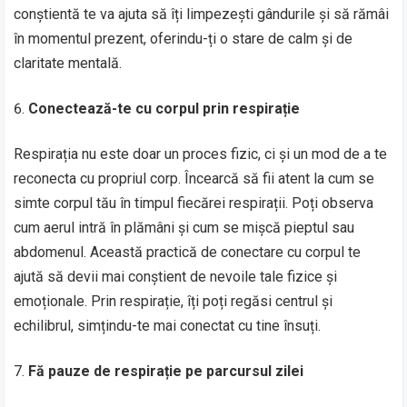
conștientă te va ajuta să îți limpezești gândurile și să rămâi
în momentul prezent, oferindu-ți o stare de calm și de
claritate mentală.
Conectează-te cu corpul prin respirație
Respirația nu este doar un proces fizic, ci și un mod de a te
reconecta cu propriul corp. Încearcă să fii atent la cum se
simte corpul tău în timpul fiecărei respirații. Poți observa
cum aerul intră în plămâni și cum se mișcă pieptul sau
abdomenul. Această practică de conectare cu corpul te
ajută să devii mai conștient de nevoile tale fizice și
emoționale. Prin respirație, îți poți regăsi centrul și
echilibrul, simțindu-te mai conectat cu tine însuți.
Fă pauze de respirație pe parcursul zilei