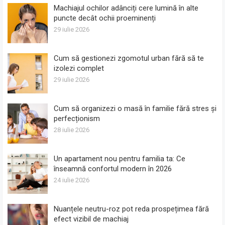
Machiajul ochilor adânciți cere lumină în alte
puncte decât ochii proeminenți
29 iulie 2026
Cum să gestionezi zgomotul urban fără să te
izolezi complet
29 iulie 2026
Cum să organizezi o masă în familie fără stres și
perfecționism
28 iulie 2026
Un apartament nou pentru familia ta: Ce
înseamnă confortul modern în 2026
24 iulie 2026
Nuanțele neutru-roz pot reda prospețimea fără
efect vizibil de machiaj