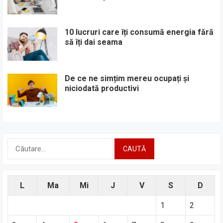
10 lucruri care îți consumă energia fără
să îți dai seama
De ce ne simțim mereu ocupați și
niciodată productivi
Caută
după:
L
Ma
Mi
J
V
S
D
1
2