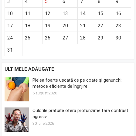
3
4
5
6
7
8
9
10
11
12
13
14
15
16
17
18
19
20
21
22
23
24
25
26
27
28
29
30
31
ULTIMELE ADĂUGATE
Pielea foarte uscată de pe coate și genunchi:
metode eficiente de îngrijire
5 august 2026
Culorile prăfuite oferă profunzime fără contrast
agresiv
30 iulie 2026