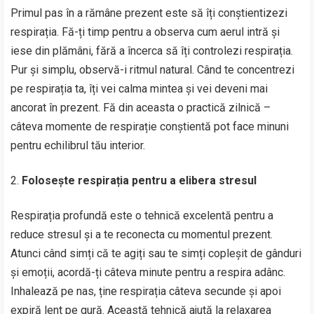
Primul pas în a rămâne prezent este să îți conștientizezi
respirația. Fă-ți timp pentru a observa cum aerul intră și
iese din plămâni, fără a încerca să îți controlezi respirația.
Pur și simplu, observă-i ritmul natural. Când te concentrezi
pe respirația ta, îți vei calma mintea și vei deveni mai
ancorat în prezent. Fă din aceasta o practică zilnică –
câteva momente de respirație conștientă pot face minuni
pentru echilibrul tău interior.
Folosește respirația pentru a elibera stresul
Respirația profundă este o tehnică excelentă pentru a
reduce stresul și a te reconecta cu momentul prezent.
Atunci când simți că te agiți sau te simți copleșit de gânduri
și emoții, acordă-ți câteva minute pentru a respira adânc.
Inhalează pe nas, ține respirația câteva secunde și apoi
expiră lent pe gură. Această tehnică ajută la relaxarea