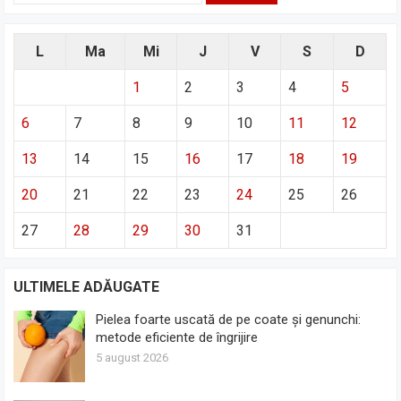
L
Ma
Mi
J
V
S
D
1
2
3
4
5
6
7
8
9
10
11
12
13
14
15
16
17
18
19
20
21
22
23
24
25
26
27
28
29
30
31
ULTIMELE ADĂUGATE
Pielea foarte uscată de pe coate și genunchi:
metode eficiente de îngrijire
5 august 2026