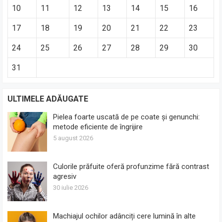
10
11
12
13
14
15
16
17
18
19
20
21
22
23
24
25
26
27
28
29
30
31
ULTIMELE ADĂUGATE
Pielea foarte uscată de pe coate și genunchi:
metode eficiente de îngrijire
5 august 2026
Culorile prăfuite oferă profunzime fără contrast
agresiv
30 iulie 2026
Machiajul ochilor adânciți cere lumină în alte