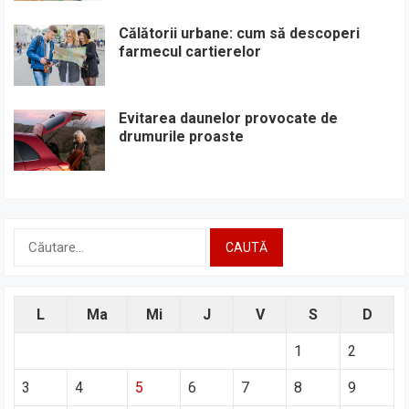
Călătorii urbane: cum să descoperi
farmecul cartierelor
Evitarea daunelor provocate de
drumurile proaste
Caută
după:
L
Ma
Mi
J
V
S
D
1
2
3
4
5
6
7
8
9