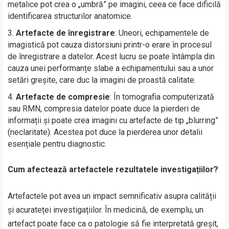
metalice pot crea o „umbră” pe imagini, ceea ce face dificilă
identificarea structurilor anatomice.
Artefacte de înregistrare
: Uneori, echipamentele de
imagistică pot cauza distorsiuni printr-o erare în procesul
de înregistrare a datelor. Acest lucru se poate întâmpla din
cauza unei performanțe slabe a echipamentului sau a unor
setări greșite, care duc la imagini de proastă calitate.
Artefacte de compresie
: În tomografia computerizată
sau RMN, compresia datelor poate duce la pierderi de
informații și poate crea imagini cu artefacte de tip „blurring”
(neclaritate). Acestea pot duce la pierderea unor detalii
esențiale pentru diagnostic.
Cum afectează artefactele rezultatele investigațiilor?
Artefactele pot avea un impact semnificativ asupra calității
și acurateței investigațiilor. În medicină, de exemplu, un
artefact poate face ca o patologie să fie interpretată greșit,