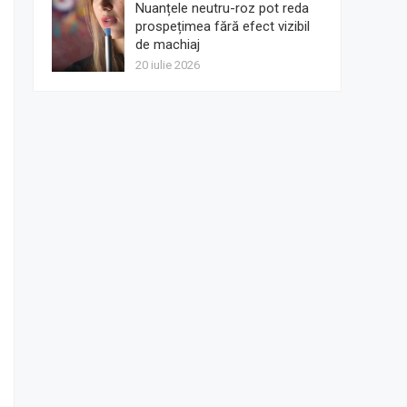
Nuanțele neutru-roz pot reda
prospețimea fără efect vizibil
de machiaj
20 iulie 2026