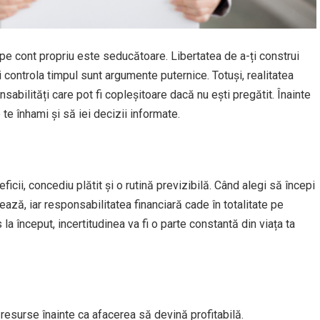
 pe cont propriu este seducătoare. Libertatea de a-ți construi
ți controla timpul sunt argumente puternice. Totuși, realitatea
nsabilități care pot fi copleșitoare dacă nu ești pregătit. Înainte
 te înhami și să iei decizii informate.
eficii, concediu plătit și o rutină previzibilă. Când alegi să începi
uează, iar responsabilitatea financiară cade în totalitate pe
 la început, incertitudinea va fi o parte constantă din viața ta
 resurse înainte ca afacerea să devină profitabilă.