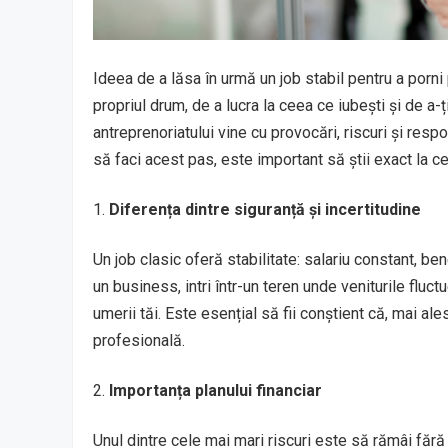
Ideea de a lăsa în urmă un job stabil pentru a porni
propriul drum, de a lucra la ceea ce iubești și de a-
antreprenoriatului vine cu provocări, riscuri și respo
să faci acest pas, este important să știi exact la ce
Diferența dintre siguranță și incertitudine
Un job clasic oferă stabilitate: salariu constant, ben
un business, intri într-un teren unde veniturile fluct
umerii tăi. Este esențial să fii conștient că, mai ales
profesională.
Importanța planului financiar
Unul dintre cele mai mari riscuri este să rămâi fără