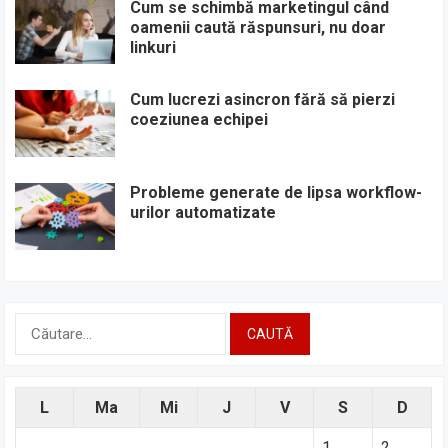
Cum se schimbă marketingul când
oamenii caută răspunsuri, nu doar
linkuri
Cum lucrezi asincron fără să pierzi
coeziunea echipei
Probleme generate de lipsa workflow-
urilor automatizate
Caută
după:
L
Ma
Mi
J
V
S
D
1
2