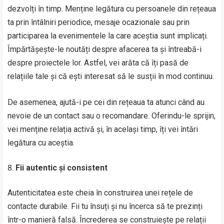
dezvolți în timp. Menține legătura cu persoanele din rețeaua
ta prin întâlniri periodice, mesaje ocazionale sau prin
participarea la evenimentele la care aceștia sunt implicați.
Împărtășește-le noutăți despre afacerea ta și întreabă-i
despre proiectele lor. Astfel, vei arăta că îți pasă de
relațiile tale și că ești interesat să le susții în mod continuu.
De asemenea, ajută-i pe cei din rețeaua ta atunci când au
nevoie de un contact sau o recomandare. Oferindu-le sprijin,
vei menține relația activă și, în același timp, îți vei întări
legătura cu aceștia.
Fii autentic și consistent
Autenticitatea este cheia în construirea unei rețele de
contacte durabile. Fii tu însuți și nu încerca să te prezinți
într-o manieră falsă. Încrederea se construiește pe relații