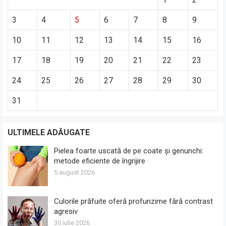
3
4
5
6
7
8
9
10
11
12
13
14
15
16
17
18
19
20
21
22
23
24
25
26
27
28
29
30
31
ULTIMELE ADĂUGATE
Pielea foarte uscată de pe coate și genunchi:
metode eficiente de îngrijire
5 august 2026
Culorile prăfuite oferă profunzime fără contrast
agresiv
30 iulie 2026