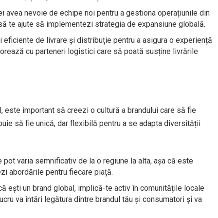
ei avea nevoie de echipe noi pentru a gestiona operațiunile din
re să te ajute să implementezi strategia de expansiune globală.
i eficiente de livrare și distribuție pentru a asigura o experiență
aborează cu parteneri logistici care să poată susține livrările
, este important să creezi o cultură a brandului care să fie
uie să fie unică, dar flexibilă pentru a se adapta diversității
ile pot varia semnificativ de la o regiune la alta, așa că este
ezi abordările pentru fiecare piață.
că ești un brand global, implică-te activ în comunitățile locale
lucru va întări legătura dintre brandul tău și consumatori și va