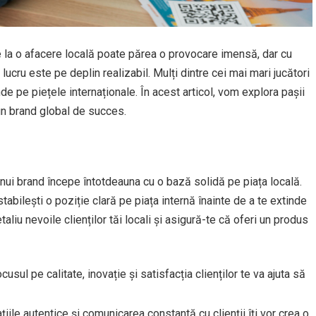
 la o afacere locală poate părea o provocare imensă, dar cu
lucru este pe deplin realizabil. Mulți dintre cei mai mari jucători
nde pe piețele internaționale. În acest articol, vom explora pașii
-un brand global de succes.
nui brand începe întotdeauna cu o bază solidă pe piața locală.
 stabilești o poziție clară pe piața internă înainte de a te extinde
taliu nevoile clienților tăi locali și asigură-te că oferi un produs
ocusul pe calitate, inovație și satisfacția clienților te va ajuta să
ațiile autentice și comunicarea constantă cu clienții îți vor crea o