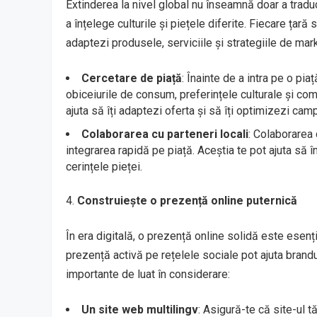
Extinderea la nivel global nu înseamnă doar a tradu
a înțelege culturile și piețele diferite. Fiecare țară 
adaptezi produsele, serviciile și strategiile de mar
Cercetare de piață
: Înainte de a intra pe o pi
obiceiurile de consum, preferințele culturale și co
ajuta să îți adaptezi oferta și să îți optimizezi cam
Colaborarea cu parteneri locali
: Colaborarea 
integrarea rapidă pe piață. Aceștia te pot ajuta să î
cerințele pieței.
Construiește o prezență online puternică
În era digitală, o prezență online solidă este esenț
prezență activă pe rețelele sociale pot ajuta brand
importante de luat în considerare:
Un site web multilingv
: Asigură-te că site-ul t