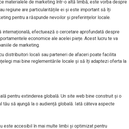
ce materialele de marketing într-o altă limbă; este vorba despre
sau regiune are particularitățile ei și este important să îți
keting pentru a răspunde nevoilor și preferințelor locale.
ață internațională, efectuează o cercetare aprofundată despre
mportamentele economice ale acelei piețe. Acest lucru te va
paniile de marketing.
cu distribuitori locali sau parteneri de afaceri poate facilita
nțelegi mai bine reglementările locale și să îți adaptezi oferta la
ială pentru extinderea globală. Un site web bine construit și o
ul tău să ajungă la o audiență globală. Iată câteva aspecte
ău este accesibil în mai multe limbi și optimizat pentru