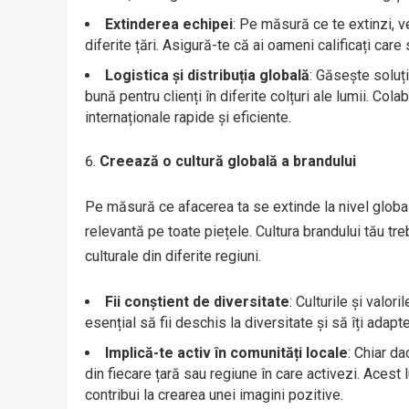
Extinderea echipei
: Pe măsură ce te extinzi, v
diferite țări. Asigură-te că ai oameni calificați ca
Logistica și distribuția globală
: Găsește soluți
bună pentru clienți în diferite colțuri ale lumii. Col
internaționale rapide și eficiente.
Creează o cultură globală a brandului
Pe măsură ce afacerea ta se extinde la nivel global
relevantă pe toate piețele. Cultura brandului tău treb
culturale din diferite regiuni.
Fii conștient de diversitate
: Culturile și valor
esențial să fii deschis la diversitate și să îți adapt
Implică-te activ în comunități locale
: Chiar da
din fiecare țară sau regiune în care activezi. Acest 
contribui la crearea unei imagini pozitive.