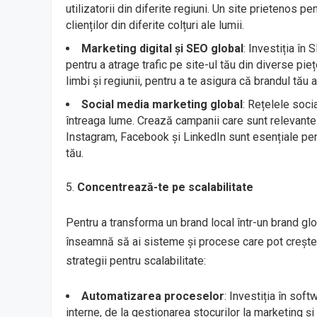
utilizatorii din diferite regiuni. Un site prietenos p
clienților din diferite colțuri ale lumii.
Marketing digital și SEO global
: Investiția în
pentru a atrage trafic pe site-ul tău din diverse pi
limbi și regiunii, pentru a te asigura că brandul tău 
Social media marketing global
: Rețelele soci
întreaga lume. Crează campanii care sunt relevante 
Instagram, Facebook și LinkedIn sunt esențiale pent
tău.
Concentrează-te pe scalabilitate
Pentru a transforma un brand local într-un brand glob
înseamnă să ai sisteme și procese care pot crește 
strategii pentru scalabilitate:
Automatizarea proceselor
: Investiția în sof
interne, de la gestionarea stocurilor la marketing și 