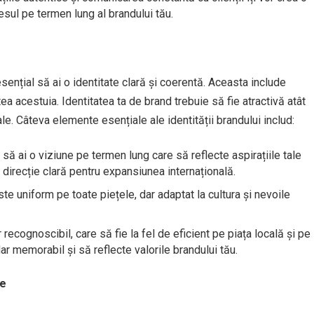
esul pe termen lung al brandului tău.
ențial să ai o identitate clară și coerentă. Aceasta include
tea acestuia. Identitatea ta de brand trebuie să fie atractivă atât
ale. Câteva elemente esențiale ale identității brandului includ:
e să ai o viziune pe termen lung care să reflecte aspirațiile tale
o direcție clară pentru expansiunea internațională.
te uniform pe toate piețele, dar adaptat la cultura și nevoile
recognoscibil, care să fie la fel de eficient pe piața locală și pe
dar memorabil și să reflecte valorile brandului tău.
te