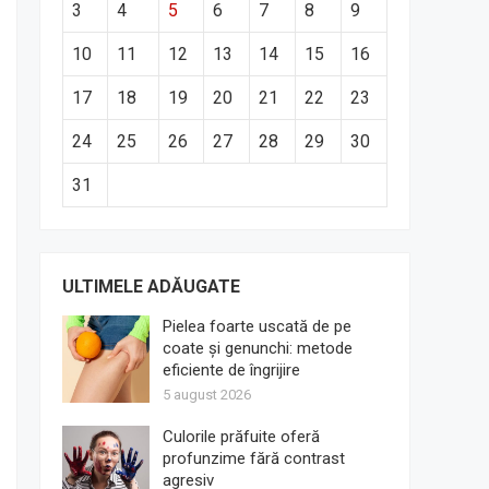
3
4
5
6
7
8
9
10
11
12
13
14
15
16
17
18
19
20
21
22
23
24
25
26
27
28
29
30
31
ULTIMELE ADĂUGATE
Pielea foarte uscată de pe
coate și genunchi: metode
eficiente de îngrijire
5 august 2026
Culorile prăfuite oferă
profunzime fără contrast
agresiv