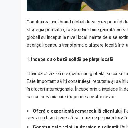
Construirea unui brand global de succes pornind de
strategia potrivită și o abordare bine gândită, acest 
globali au început la nivel local înainte de a se exti
esențiali pentru a transforma o afacere locală într
Începe cu o bază solidă pe piața locală
Chiar dacă vizezi o expansiune globală, succesul u
Este important să îți construiești reputația și să îți
în afaceri internaționale. Începe prin a înțelege în de
sau un serviciu care răspunde acestor nevoi.
Oferă o experiență remarcabilă clientului
: F
creezi un brand care să se remarce pe piața locală.
Construiește relații puternice cu clienții
: Rel