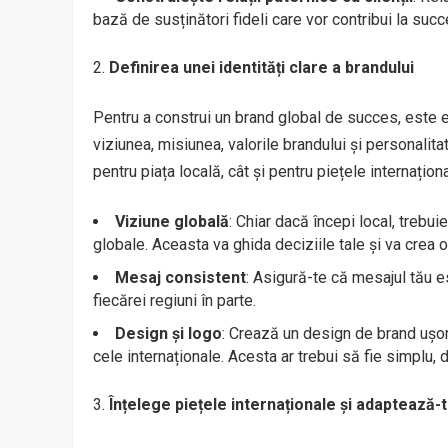
bază de susținători fideli care vor contribui la succ
Definirea unei identități clare a brandului
Pentru a construi un brand global de succes, este es
viziunea, misiunea, valorile brandului și personalita
pentru piața locală, cât și pentru piețele internațion
Viziune globală
: Chiar dacă începi local, trebui
globale. Aceasta va ghida deciziile tale și va crea 
Mesaj consistent
: Asigură-te că mesajul tău es
fiecărei regiuni în parte.
Design și logo
: Crează un design de brand ușor 
cele internaționale. Acesta ar trebui să fie simplu, 
Înțelege piețele internaționale și adaptează-