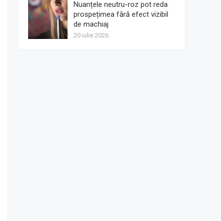
Nuanțele neutru-roz pot reda
prospețimea fără efect vizibil
de machiaj
20 iulie 2026