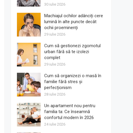
30 iulie 2026
Machiajul ochilor adânciți cere
lumină în alte puncte decât
ochii proeminenți
29 iulie 2026
Cum să gestionezi zgomotul
urban fără să te izolezi
complet
29 iulie 2026
Cum să organizezi o masă în
familie fără stres și
perfecționism
28 iulie 2026
Un apartament nou pentru
familia ta: Ce înseamnă
confortul modern în 2026
24 iulie 2026