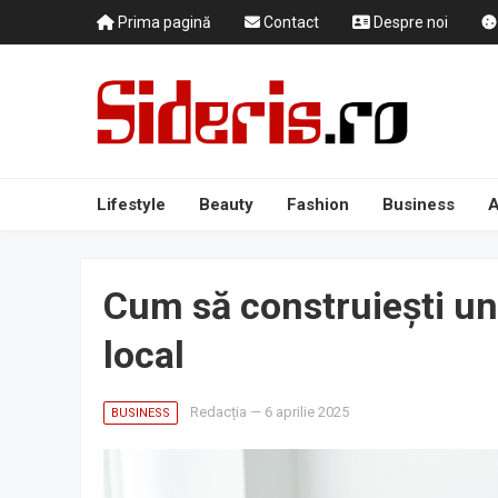
Prima pagină
Contact
Despre noi
Lifestyle
Beauty
Fashion
Business
A
Cum să construiești un
local
Redacția
—
6 aprilie 2025
BUSINESS