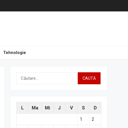
Tehnologie
Caută
după:
L
Ma
Mi
J
V
S
D
1
2