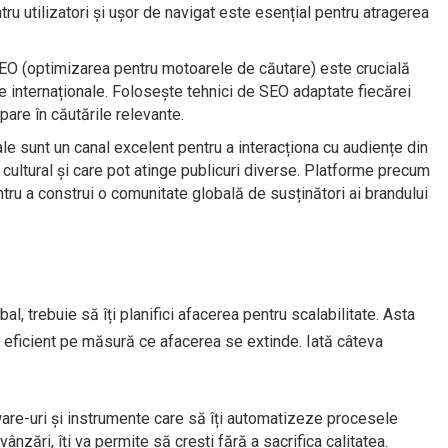
entru utilizatori și ușor de navigat este esențial pentru atragerea
 SEO (optimizarea pentru motoarele de căutare) este crucială
ețe internaționale. Folosește tehnici de SEO adaptate fiecărei
apare în căutările relevante.
ale sunt un canal excelent pentru a interacționa cu audiențe din
cultural și care pot atinge publicuri diverse. Platforme precum
ru a construi o comunitate globală de susținători ai brandului
al, trebuie să îți planifici afacerea pentru scalabilitate. Asta
eficient pe măsură ce afacerea se extinde. Iată câteva
tware-uri și instrumente care să îți automatizeze procesele
vânzări, îți va permite să crești fără a sacrifica calitatea.