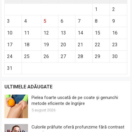
1
2
3
4
5
6
7
8
9
10
11
12
13
14
15
16
17
18
19
20
21
22
23
24
25
26
27
28
29
30
31
ULTIMELE ADĂUGATE
Pielea foarte uscată de pe coate și genunchi:
metode eficiente de îngrijire
5 august 2026
Culorile prăfuite oferă profunzime fără contrast