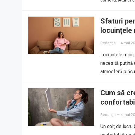
Sfaturi pe
locuințele 
Redacția
—
4 mai 2
Locuințele mici p
necesită puțină a
atmosferă plăcu
Cum să cree
confortabi
Redacția
—
4 mai 2
Un colț de lucru
confortul tău, i