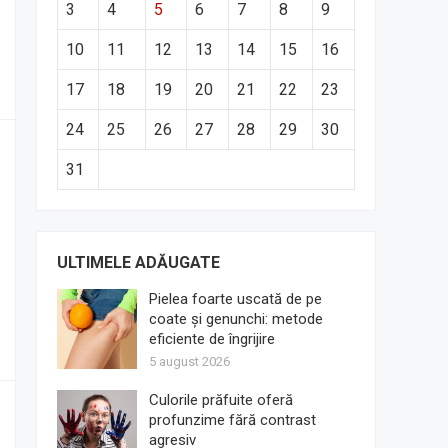
3
4
5
6
7
8
9
10
11
12
13
14
15
16
17
18
19
20
21
22
23
24
25
26
27
28
29
30
31
ULTIMELE ADĂUGATE
Pielea foarte uscată de pe
coate și genunchi: metode
eficiente de îngrijire
5 august 2026
Culorile prăfuite oferă
profunzime fără contrast
agresiv