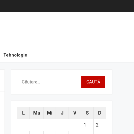
Tehnologie
Caută
după:
L
Ma
Mi
J
V
S
D
1
2