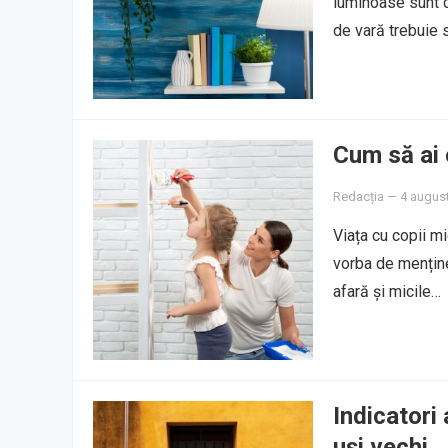
luminoase sunt c
de vară trebuie s
Cum să ai 
Redacția
—
4 augus
Viața cu copii mi
vorba de menține
afară și micile…
Indicatori 
uși vechi