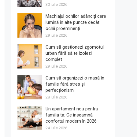
30 iulie 2026
Machiajul ochilor adânciți cere
lumină în alte puncte decât
ochii proeminenți
29 iulie 2026
Cum să gestionezi zgomotul
urban fără să te izolezi
complet
29 iulie 2026
Cum să organizezi o masă în
familie fără stres și
perfecționism
28 iulie 2026
Un apartament nou pentru
familia ta: Ce înseamnă
confortul modern în 2026
24 iulie 2026