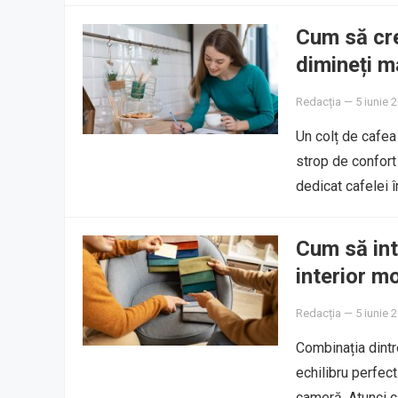
Cum să cre
dimineți m
Redacția
—
5 iunie 
Un colț de cafea
strop de confort 
dedicat cafelei 
Cum să int
interior m
Redacția
—
5 iunie 
Combinația dintr
echilibru perfect
cameră. Atunci c