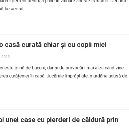
adrul perfect pentru a pune în valoare aceste trăsături. Decorul
ă fie aerisit,…
o casă curată chiar și cu copii mici
t 2025
ci este plină de bucurii, dar și de provocări, mai ales când vine
rea curățeniei în casă. Jucăriile împrăștiate, murdăria adusă de
ai unei case cu pierderi de căldură prin