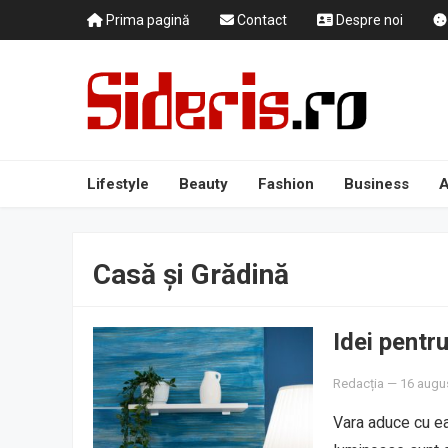
Prima pagină
Contact
Despre noi
Lifestyle
Beauty
Fashion
Business
A
Casă și Grădină
Idei pentr
Redacția
—
16 augu
Vara aduce cu ea