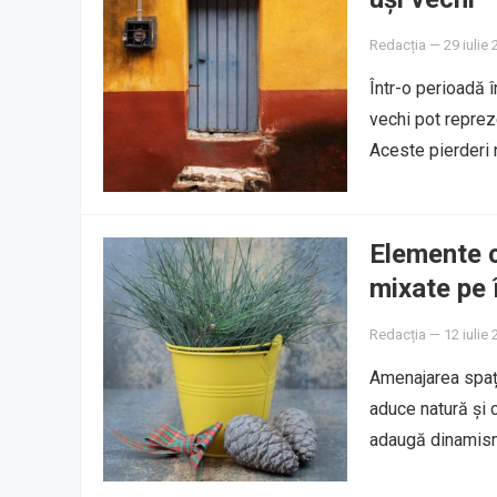
Redacția
—
29 iulie
Într-o perioadă î
vechi pot reprez
Aceste pierderi 
Elemente c
mixate pe 
Redacția
—
12 iulie
Amenajarea spați
aduce natură și c
adaugă dinamis