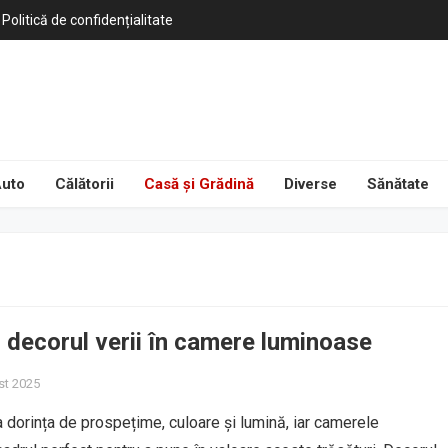
Politică de confidențialitate
uto
Călătorii
Casă și Grădină
Diverse
Sănătate
u decorul verii în camere luminoase
st 2025
 dorința de prospețime, culoare și lumină, iar camerele