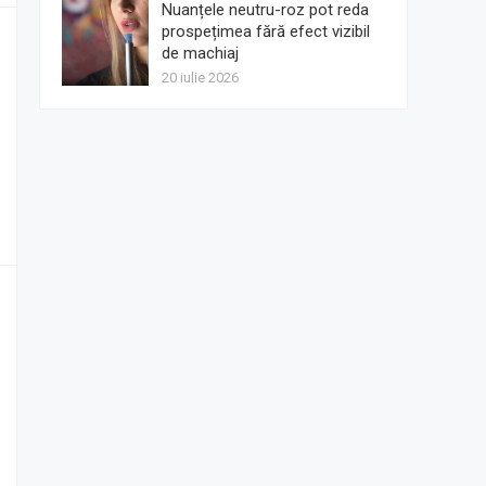
Nuanțele neutru-roz pot reda
prospețimea fără efect vizibil
de machiaj
20 iulie 2026