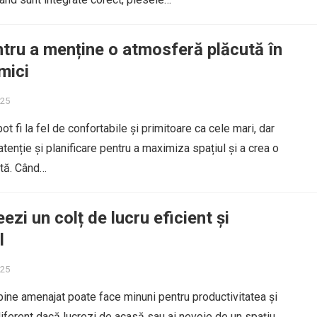
ntru a menține o atmosferă plăcută în
mici
025
ot fi la fel de confortabile și primitoare ca cele mari, dar
tenție și planificare pentru a maximiza spațiul și a crea o
tă. Când…
zi un colț de lucru eficient și
l
025
 bine amenajat poate face minuni pentru productivitatea și
ndiferent dacă lucrezi de acasă sau ai nevoie de un spațiu