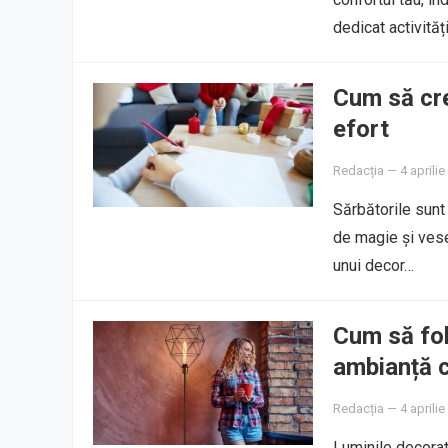
dedicat activităț
Cum să cre
efort
Redacția
—
4 aprili
Sărbătorile sunt
de magie și vese
unui decor…
Cum să fol
ambianță 
Redacția
—
4 aprili
Luminile decorat