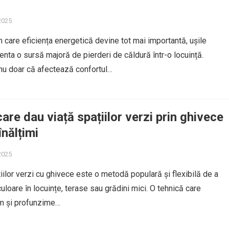
 2025
n care eficiența energetică devine tot mai importantă, ușile
enta o sursă majoră de pierderi de căldură într-o locuință.
nu doar că afectează confortul…
are dau viață spațiilor verzi prin ghivece
înălțimi
 2025
ilor verzi cu ghivece este o metodă populară și flexibilă de a
uloare în locuințe, terase sau grădini mici. O tehnică care
m și profunzime…