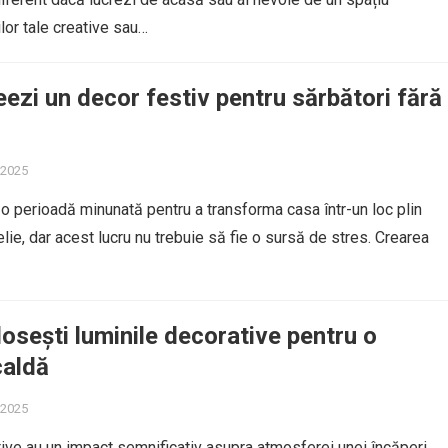
ilor tale creative sau…
ezi un decor festiv pentru sărbători fără
e 2025
 o perioadă minunată pentru a transforma casa într-un loc plin
lie, dar acest lucru nu trebuie să fie o sursă de stres. Crearea
osești luminile decorative pentru o
caldă
e 2025
ive au un impact semnificativ asupra atmosferei unei încăperi,