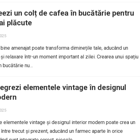
ezi un colț de cafea în bucătărie pentru
ai plăcute
2025
 bine amenajat poate transforma diminețile tale, aducând un
și relaxare într-un moment important al zilei. Crearea unui spațiu
în bucătărie nu…
egrezi elementele vintage în designul
odern
2025
e elementele vintage și designul interior modern poate crea un
 între trecut și prezent, aducând un farmec aparte în orice
ând sunt integrate corect, piesele…