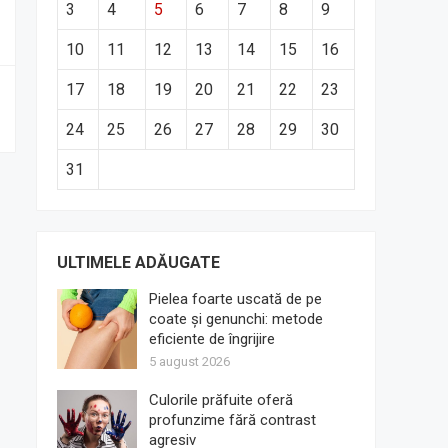
3
4
5
6
7
8
9
10
11
12
13
14
15
16
17
18
19
20
21
22
23
24
25
26
27
28
29
30
31
ULTIMELE ADĂUGATE
Pielea foarte uscată de pe
coate și genunchi: metode
eficiente de îngrijire
5 august 2026
Culorile prăfuite oferă
profunzime fără contrast
agresiv