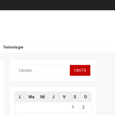
Tehnologie
Caută
după:
L
Ma
Mi
J
V
S
D
1
2