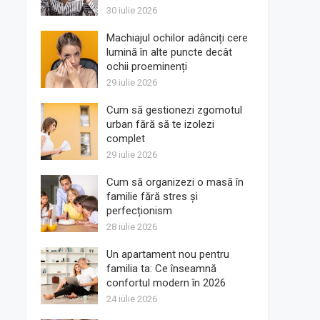
30 iulie 2026
Machiajul ochilor adânciți cere
lumină în alte puncte decât
ochii proeminenți
29 iulie 2026
Cum să gestionezi zgomotul
urban fără să te izolezi
complet
29 iulie 2026
Cum să organizezi o masă în
familie fără stres și
perfecționism
28 iulie 2026
Un apartament nou pentru
familia ta: Ce înseamnă
confortul modern în 2026
24 iulie 2026