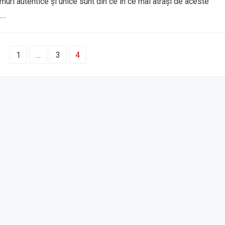
umuri autentice și unice sunt din ce în ce mai atrași de aceste
.…
1
…
3
4