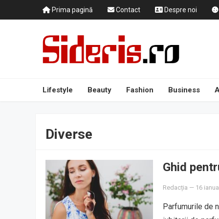
Prima pagină
Contact
Despre noi
Lifestyle
Beauty
Fashion
Business
A
Diverse
Ghid pentr
Redacția
—
16 ianua
Parfumurile de ni