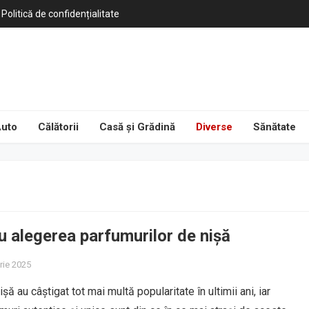
Politică de confidențialitate
uto
Călătorii
Casă și Grădină
Diverse
Sănătate
u alegerea parfumurilor de nișă
rie 2025
șă au câștigat tot mai multă popularitate în ultimii ani, iar