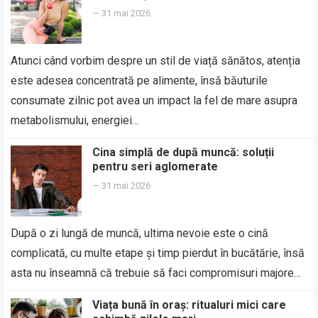
—
31 mai 2026
Atunci când vorbim despre un stil de viață sănătos, atenția
este adesea concentrată pe alimente, însă băuturile
consumate zilnic pot avea un impact la fel de mare asupra
metabolismului, energiei…
Cina simplă de după muncă: soluții
pentru seri aglomerate
—
31 mai 2026
După o zi lungă de muncă, ultima nevoie este o cină
complicată, cu multe etape și timp pierdut în bucătărie, însă
asta nu înseamnă că trebuie să faci compromisuri majore…
Viața bună în oraș: ritualuri mici care