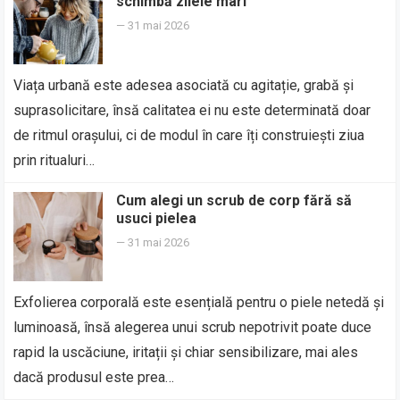
schimbă zilele mari
—
31 mai 2026
Viața urbană este adesea asociată cu agitație, grabă și
suprasolicitare, însă calitatea ei nu este determinată doar
de ritmul orașului, ci de modul în care îți construiești ziua
prin ritualuri…
Cum alegi un scrub de corp fără să
usuci pielea
—
31 mai 2026
Exfolierea corporală este esențială pentru o piele netedă și
luminoasă, însă alegerea unui scrub nepotrivit poate duce
rapid la uscăciune, iritații și chiar sensibilizare, mai ales
dacă produsul este prea…