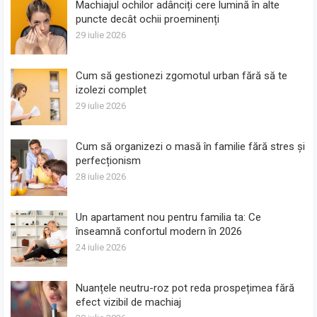
Machiajul ochilor adânciți cere lumină în alte
puncte decât ochii proeminenți
29 iulie 2026
Cum să gestionezi zgomotul urban fără să te
izolezi complet
29 iulie 2026
Cum să organizezi o masă în familie fără stres și
perfecționism
28 iulie 2026
Un apartament nou pentru familia ta: Ce
înseamnă confortul modern în 2026
24 iulie 2026
Nuanțele neutru-roz pot reda prospețimea fără
efect vizibil de machiaj