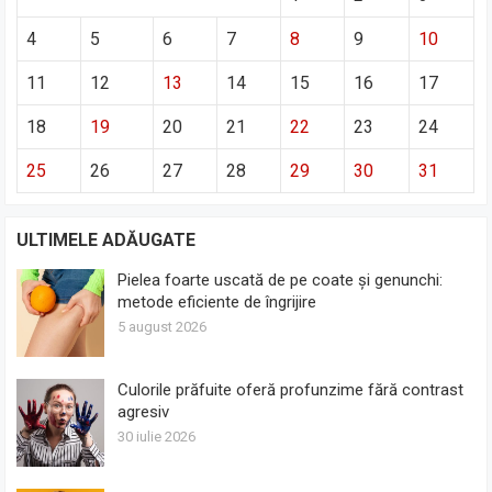
4
5
6
7
8
9
10
11
12
13
14
15
16
17
18
19
20
21
22
23
24
25
26
27
28
29
30
31
ULTIMELE ADĂUGATE
Pielea foarte uscată de pe coate și genunchi:
metode eficiente de îngrijire
5 august 2026
Culorile prăfuite oferă profunzime fără contrast
agresiv
30 iulie 2026