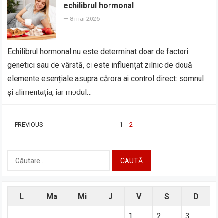
echilibrul hormonal
—
8 mai 2026
Echilibrul hormonal nu este determinat doar de factori
genetici sau de vârstă, ci este influențat zilnic de două
elemente esențiale asupra cărora ai control direct: somnul
și alimentația, iar modul…
PAGINAȚIE
PREVIOUS
1
2
ARTICOLE
Caută
după:
L
Ma
Mi
J
V
S
D
1
2
3