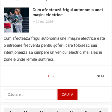
Cum afectează frigul autonomia unei
mașini electrice
—
29 mai 2026
Cum afectează frigul autonomia unei mașini electrice este
o întrebare frecventă pentru șoferii care folosesc sau
intenționează să cumpere un vehicul electric, mai ales în
zonele unde iernile sunt reci.…
PAGINAȚIE
1
2
NEXT
ARTICOLE
Caută
după: