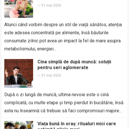
—
31 mai 2026
Atunci când vorbim despre un stil de viață sănătos, atenția
este adesea concentrată pe alimente, însă băuturile
consumate zilnic pot avea un impact la fel de mare asupra
metabolismului, energiei…
Cina simplă de după muncă: soluții
pentru seri aglomerate
—
31 mai 2026
După o zi lungă de muncă, ultima nevoie este o cină
complicată, cu multe etape și timp pierdut în bucătărie, însă
asta nu înseamnă că trebuie să faci compromisuri majore…
Viața bună în oraș: ritualuri mici care