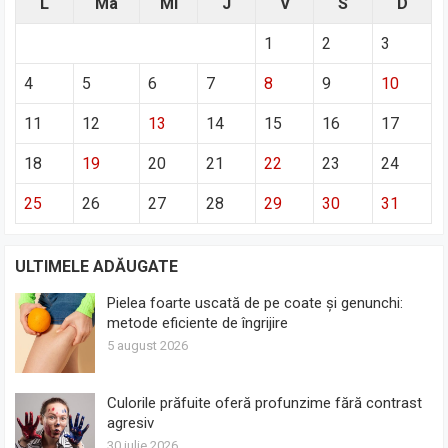
L
Ma
Mi
J
V
S
D
1
2
3
4
5
6
7
8
9
10
11
12
13
14
15
16
17
18
19
20
21
22
23
24
25
26
27
28
29
30
31
ULTIMELE ADĂUGATE
Pielea foarte uscată de pe coate și genunchi:
metode eficiente de îngrijire
5 august 2026
Culorile prăfuite oferă profunzime fără contrast
agresiv
30 iulie 2026