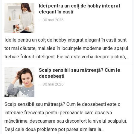
Idei pentru un colț de hobby integrat
elegant în casă
—
30 mai 2026
Ideile pentru un colț de hobby integrat elegant în casă sunt
tot mai căutate, mai ales în locuințele moderne unde spațiul
trebuie folosit inteligent. Fie că este vorba despre pictură,…
Scalp sensibil sau mătreață? Cum le
deosebești
—
30 mai 2026
Scalp sensibil sau mătreață? Cum le deosebești este o
întrebare frecventă pentru persoanele care observă
mâncărime, descuamare sau disconfort la nivelul scalpului.
Deși cele două probleme pot părea similare la…