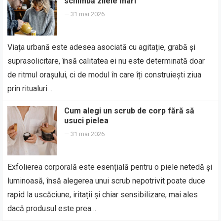
schimbă zilele mari
—
31 mai 2026
Viața urbană este adesea asociată cu agitație, grabă și
suprasolicitare, însă calitatea ei nu este determinată doar
de ritmul orașului, ci de modul în care îți construiești ziua
prin ritualuri…
Cum alegi un scrub de corp fără să
usuci pielea
—
31 mai 2026
Exfolierea corporală este esențială pentru o piele netedă și
luminoasă, însă alegerea unui scrub nepotrivit poate duce
rapid la uscăciune, iritații și chiar sensibilizare, mai ales
dacă produsul este prea…