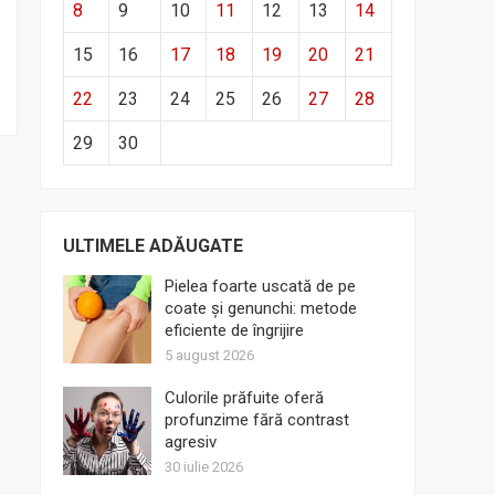
8
9
10
11
12
13
14
15
16
17
18
19
20
21
22
23
24
25
26
27
28
29
30
ULTIMELE ADĂUGATE
Pielea foarte uscată de pe
coate și genunchi: metode
eficiente de îngrijire
5 august 2026
Culorile prăfuite oferă
profunzime fără contrast
agresiv
30 iulie 2026