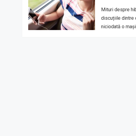
Mituri despre hib
discuțiile dintre
niciodată o mași