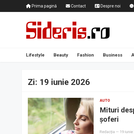
Prima pagină
Contact
Despre noi
Lifestyle
Beauty
Fashion
Business
A
Zi:
19 iunie 2026
AUTO
Mituri des
șoferi
Redacția
—
19 iunie