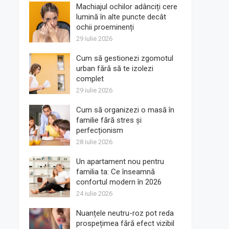
Machiajul ochilor adânciți cere
lumină în alte puncte decât
ochii proeminenți
29 iulie 2026
Cum să gestionezi zgomotul
urban fără să te izolezi
complet
29 iulie 2026
Cum să organizezi o masă în
familie fără stres și
perfecționism
28 iulie 2026
Un apartament nou pentru
familia ta: Ce înseamnă
confortul modern în 2026
24 iulie 2026
Nuanțele neutru-roz pot reda
prospețimea fără efect vizibil