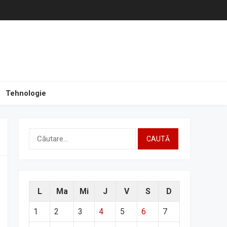
Tehnologie
Caută
după:
L
Ma
Mi
J
V
S
D
1
2
3
4
5
6
7