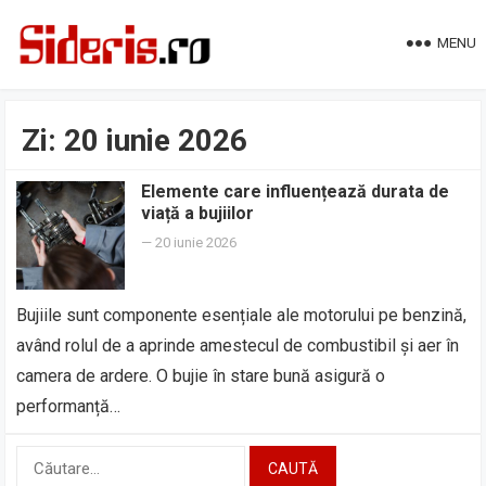
MENU
Zi:
20 iunie 2026
Elemente care influențează durata de
viață a bujiilor
—
20 iunie 2026
Bujiile sunt componente esențiale ale motorului pe benzină,
având rolul de a aprinde amestecul de combustibil și aer în
camera de ardere. O bujie în stare bună asigură o
performanță…
Caută
după: