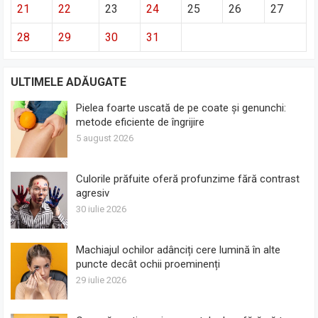
21
22
23
24
25
26
27
28
29
30
31
ULTIMELE ADĂUGATE
Pielea foarte uscată de pe coate și genunchi:
metode eficiente de îngrijire
5 august 2026
Culorile prăfuite oferă profunzime fără contrast
agresiv
30 iulie 2026
Machiajul ochilor adânciți cere lumină în alte
puncte decât ochii proeminenți
29 iulie 2026