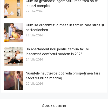
Cum să gestionezi zgomotul urban fără să te
izolezi complet
29 iulie 2026
Cum să organizezi o masă în familie fără stres și
perfecționism
28 iulie 2026
Un apartament nou pentru familia ta: Ce
înseamnă confortul modern în 2026
24 iulie 2026
Nuanțele neutru-roz pot reda prospețimea fără
efect vizibil de machiaj
20 iulie 2026
© 2025
Sideris.ro