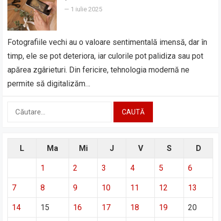
—
1 iulie 2025
Fotografiile vechi au o valoare sentimentală imensă, dar în
timp, ele se pot deteriora, iar culorile pot palidiza sau pot
apărea zgârieturi. Din fericire, tehnologia modernă ne
permite să digitalizăm…
Caută
după:
L
Ma
Mi
J
V
S
D
1
2
3
4
5
6
7
8
9
10
11
12
13
14
15
16
17
18
19
20