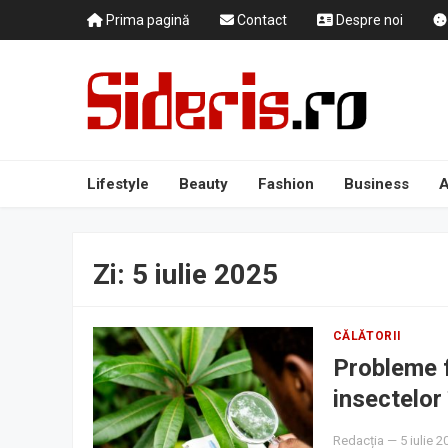
Prima pagină
Contact
Despre noi
Lifestyle
Beauty
Fashion
Business
A
Zi:
5 iulie 2025
CĂLĂTORII
Probleme f
insectelor 
Redacția
—
5 iulie 2