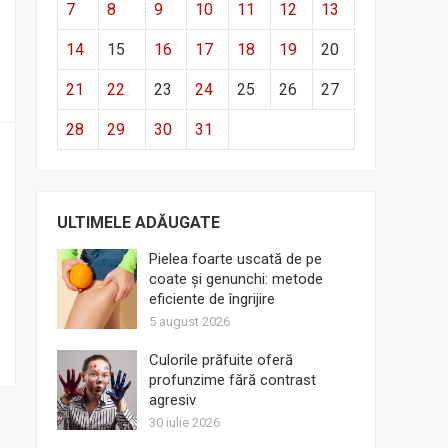
7
8
9
10
11
12
13
14
15
16
17
18
19
20
21
22
23
24
25
26
27
28
29
30
31
ULTIMELE ADĂUGATE
Pielea foarte uscată de pe
coate și genunchi: metode
eficiente de îngrijire
5 august 2026
Culorile prăfuite oferă
profunzime fără contrast
agresiv
30 iulie 2026