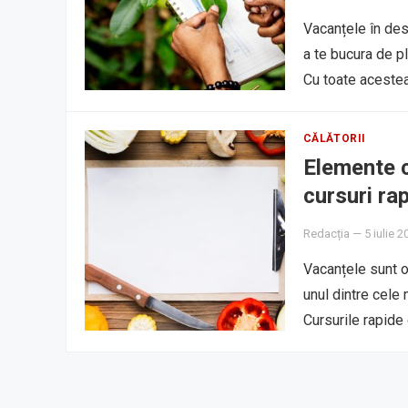
Vacanțele în dest
a te bucura de pl
Cu toate acestea
CĂLĂTORII
Elemente c
cursuri rap
Redacția
—
5 iulie 2
Vacanțele sunt o 
unul dintre cele
Cursurile rapide