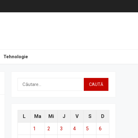
Tehnologie
Caută
după:
L
Ma
Mi
J
V
S
D
1
2
3
4
5
6