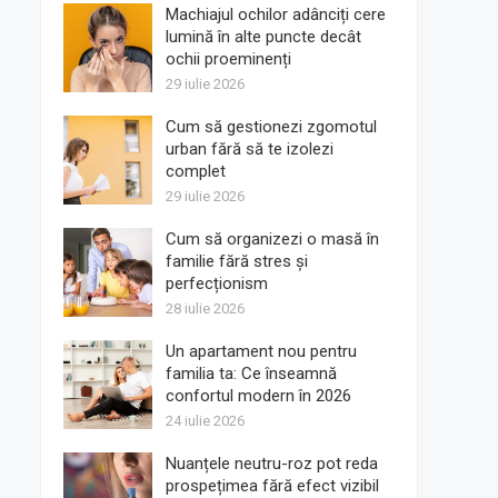
Machiajul ochilor adânciți cere
lumină în alte puncte decât
ochii proeminenți
29 iulie 2026
Cum să gestionezi zgomotul
urban fără să te izolezi
complet
29 iulie 2026
Cum să organizezi o masă în
familie fără stres și
perfecționism
28 iulie 2026
Un apartament nou pentru
familia ta: Ce înseamnă
confortul modern în 2026
24 iulie 2026
Nuanțele neutru-roz pot reda
prospețimea fără efect vizibil