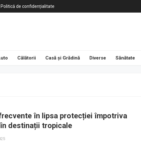
Politică de confidențialitate
uto
Călătorii
Casă și Grădină
Diverse
Sănătate
recvente în lipsa protecției împotriva
în destinații tropicale
025