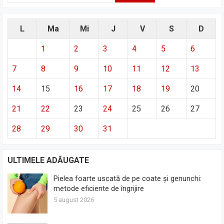
L
Ma
Mi
J
V
S
D
1
2
3
4
5
6
7
8
9
10
11
12
13
14
15
16
17
18
19
20
21
22
23
24
25
26
27
28
29
30
31
ULTIMELE ADĂUGATE
Pielea foarte uscată de pe coate și genunchi:
metode eficiente de îngrijire
5 august 2026