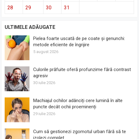
28
29
30
31
ULTIMELE ADĂUGATE
Pielea foarte uscată de pe coate și genunchi:
metode eficiente de îngrijire
5 august 2026
Culorile prăfuite oferă profunzime fără contrast
agresiv
30 iulie 2026
Machiajul ochilor adânciți cere lumină în alte
puncte decât ochii proeminenți
29 iulie 2026
Cum să gestionezi zgomotul urban fără să te
izolezi complet