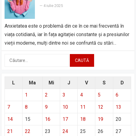
—
4 iulie 2025
Anxietatea este o problemă din ce în ce mai frecventă în
viața cotidiană, iar în fața agitației constante și a presiunilor
vieții moderne, mulți dintre noi se confruntă cu stări…
Caută
după:
L
Ma
Mi
J
V
S
D
1
2
3
4
5
6
7
8
9
10
11
12
13
14
15
16
17
18
19
20
21
22
23
24
25
26
27