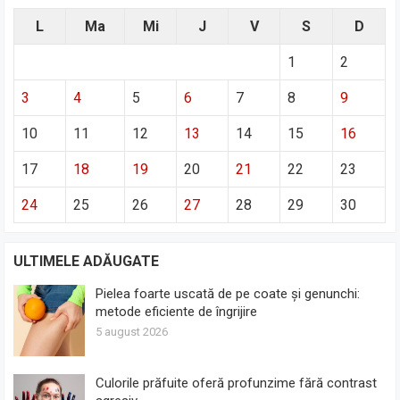
L
Ma
Mi
J
V
S
D
1
2
3
4
5
6
7
8
9
10
11
12
13
14
15
16
17
18
19
20
21
22
23
24
25
26
27
28
29
30
ULTIMELE ADĂUGATE
Pielea foarte uscată de pe coate și genunchi:
metode eficiente de îngrijire
5 august 2026
Culorile prăfuite oferă profunzime fără contrast